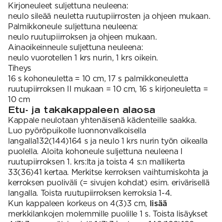
Kirjoneuleet suljettuna neuleena:
neulo sileää neuletta ruutupiirrosten ja ohjeen mukaan.
Palmikkoneule suljettuna neuleena:
neulo ruutupiirroksen ja ohjeen mukaan.
Ainaoikeinneule suljettuna neuleena:
neulo vuorotellen 1 krs nurin, 1 krs oikein.
Tiheys
16 s kohoneuletta = 10 cm, 17 s palmikkoneuletta
ruutupiirroksen II mukaan = 10 cm, 16 s kirjoneuletta =
10 cm
Etu- ja takakappaleen alaosa
Kappale neulotaan yhtenäisenä kädenteille saakka.
Luo pyöröpuikolle luonnonvalkoisella
langalla132(144)164 s ja neulo 1 krs nurin työn oikealla
puolella. Aloita kohoneule suljettuna neuleena I
ruutupiirroksen 1. krs:lta ja toista 4 s:n mallikerta
33(36)41 kertaa. Merkitse kerroksen vaihtumiskohta ja
kerroksen puoliväli (= sivujen kohdat) esim. erivärisellä
langalla. Toista ruutupiirroksen kerroksia 1-4.
Kun kappaleen korkeus on 4(3)3 cm,
lisää
merkkilankojen molemmille puolille 1 s. Toista lisäykset