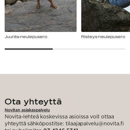
Juurilla-neulepusero
Risteys-neulepusero
Ota yhteyttä
Novitan asiakaspalvelu
Novita-lehteä koskevissa asioissa voit ottaa
yhteyttä sähköpostitse: tilaajapalvelu@novita.fi