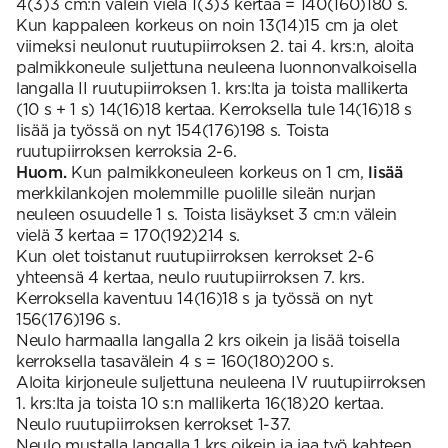
4(3)3 cm:n välein vielä 1(3)3 kertaa = 140(160)180 s.
Kun kappaleen korkeus on noin 13(14)15 cm ja olet
viimeksi neulonut ruutupiirroksen 2. tai 4. krs:n, aloita
palmikkoneule suljettuna neuleena luonnonvalkoisella
langalla II ruutupiirroksen 1. krs:lta ja toista mallikerta
(10 s + 1 s) 14(16)18 kertaa. Kerroksella tule 14(16)18 s
lisää ja työssä on nyt 154(176)198 s. Toista
ruutupiirroksen kerroksia 2-6.
Huom.
Kun palmikkoneuleen korkeus on 1 cm,
lisää
merkkilankojen molemmille puolille sileän nurjan
neuleen osuudelle 1 s. Toista lisäykset 3 cm:n välein
vielä 3 kertaa = 170(192)214 s.
Kun olet toistanut ruutupiirroksen kerrokset 2-6
yhteensä 4 kertaa, neulo ruutupiirroksen 7. krs.
Kerroksella kaventuu 14(16)18 s ja työssä on nyt
156(176)196 s.
Neulo harmaalla langalla 2 krs oikein ja lisää toisella
kerroksella tasavälein 4 s = 160(180)200 s.
Aloita kirjoneule suljettuna neuleena IV ruutupiirroksen
1. krs:lta ja toista 10 s:n mallikerta 16(18)20 kertaa.
Neulo ruutupiirroksen kerrokset 1-37.
Neulo mustalla langalla 1 krs oikein ja jaa työ kahteen