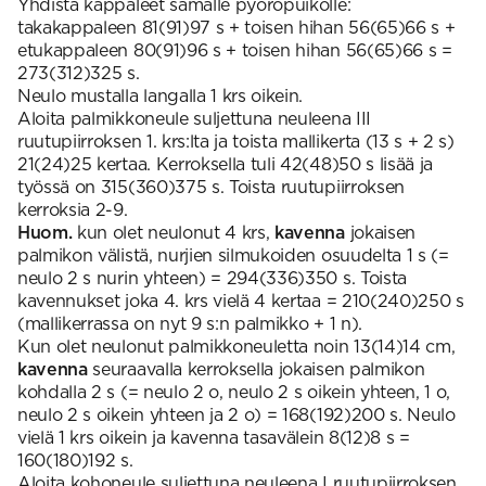
Yhdistä kappaleet samalle pyöröpuikolle:
takakappaleen 81(91)97 s + toisen hihan 56(65)66 s +
etukappaleen 80(91)96 s + toisen hihan 56(65)66 s =
273(312)325 s.
Neulo mustalla langalla 1 krs oikein.
Aloita palmikkoneule suljettuna neuleena III
ruutupiirroksen 1. krs:lta ja toista mallikerta (13 s + 2 s)
21(24)25 kertaa. Kerroksella tuli 42(48)50 s lisää ja
työssä on 315(360)375 s. Toista ruutupiirroksen
kerroksia 2-9.
Huom.
kun olet neulonut 4 krs,
kavenna
jokaisen
palmikon välistä, nurjien silmukoiden osuudelta 1 s (=
neulo 2 s nurin yhteen) = 294(336)350 s. Toista
kavennukset joka 4. krs vielä 4 kertaa = 210(240)250 s
(mallikerrassa on nyt 9 s:n palmikko + 1 n).
Kun olet neulonut palmikkoneuletta noin 13(14)14 cm,
kavenna
seuraavalla kerroksella jokaisen palmikon
kohdalla 2 s (= neulo 2 o, neulo 2 s oikein yhteen, 1 o,
neulo 2 s oikein yhteen ja 2 o) = 168(192)200 s. Neulo
vielä 1 krs oikein ja kavenna tasavälein 8(12)8 s =
160(180)192 s.
Aloita kohoneule suljettuna neuleena I ruutupiirroksen