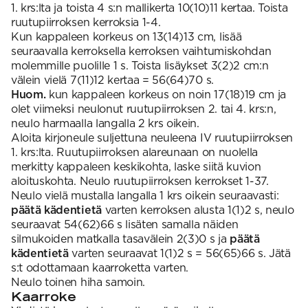
1. krs:lta ja toista 4 s:n mallikerta 10(10)11 kertaa. Toista
ruutupiirroksen kerroksia 1-4.
Kun kappaleen korkeus on 13(14)13 cm, lisää
seuraavalla kerroksella kerroksen vaihtumiskohdan
molemmille puolille 1 s. Toista lisäykset 3(2)2 cm:n
välein vielä 7(11)12 kertaa = 56(64)70 s.
Huom.
kun kappaleen korkeus on noin 17(18)19 cm ja
olet viimeksi neulonut ruutupiirroksen 2. tai 4. krs:n,
neulo harmaalla langalla 2 krs oikein.
Aloita kirjoneule suljettuna neuleena IV ruutupiirroksen
1. krs:lta. Ruutupiirroksen alareunaan on nuolella
merkitty kappaleen keskikohta, laske siitä kuvion
aloituskohta. Neulo ruutupiirroksen kerrokset 1-37.
Neulo vielä mustalla langalla 1 krs oikein seuraavasti:
päätä kädentietä
varten kerroksen alusta 1(1)2 s, neulo
seuraavat 54(62)66 s lisäten samalla näiden
silmukoiden matkalla tasavälein 2(3)0 s ja
päätä
kädentietä
varten seuraavat 1(1)2 s = 56(65)66 s. Jätä
s:t odottamaan kaarroketta varten.
Neulo toinen hiha samoin.
Kaarroke