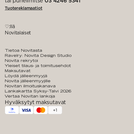
tai puhelimitse
03 4246 5341
Tuotereklamaatiot
♡:llä
Novitalaiset
Tietoa Novitasta
Ravelry: Novita Design Studio
Novita rekrytoi
Yleiset tilaus- ja toimitusehdot
Maksutavat
Löydä jälleenmyyjä
Novita jälleenmyyjille
Novitan ilmoituskanava
Lankakartta Syksy-Talvi 2026
Vertaa Novitan lankoja
Hyväksytyt maksutavat
+
1