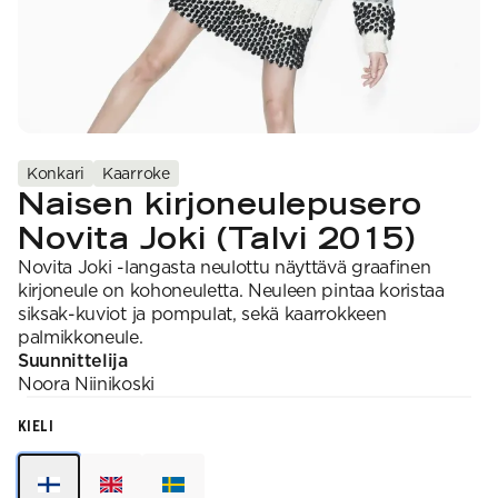
VAHVUUS
Signature
SESONGIN MALLISTOT
7 Veljestä
1 = ohuin, 7 = paksuin
Nalle
SS26 Kirsikka
Wonder Wool
1. Lace
INSPIROIDU
Simberg & Hanna
Hehku
2. 4-ply
Sumari
3. Sport
Yhteisö
SS26 Hyvän olon
4. DK
Ajankohtaista
neuleet
5. Aran
Tilaa uutiskirje
SS26 Auringon
6. Chunky
Kaikki artikkelit
kosketus -
7. Super Chunky
Konkari
Kaarroke
kesämallisto
Naisen kirjoneulepusero
SS26 Signature
Collection
Novita Joki (Talvi 2015)
Novita Joki -langasta neulottu näyttävä graafinen
kirjoneule on kohoneuletta. Neuleen pintaa koristaa
siksak-kuviot ja pompulat, sekä kaarrokkeen
palmikkoneule.
Suunnittelija
Noora
Niinikoski
KIELI