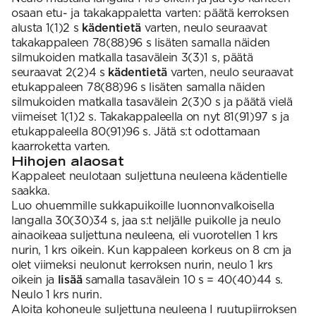
osaan etu- ja takakappaletta varten: päätä kerroksen
alusta 1(1)2 s
kädentietä
varten, neulo seuraavat
takakappaleen 78(88)96 s lisäten samalla näiden
silmukoiden matkalla tasavälein 3(3)1 s, päätä
seuraavat 2(2)4 s
kädentietä
varten, neulo seuraavat
etukappaleen 78(88)96 s lisäten samalla näiden
silmukoiden matkalla tasavälein 2(3)0 s ja päätä vielä
viimeiset 1(1)2 s. Takakappaleella on nyt 81(91)97 s ja
etukappaleella 80(91)96 s. Jätä s:t odottamaan
kaarroketta varten.
Hihojen alaosat
Kappaleet neulotaan suljettuna neuleena kädentielle
saakka.
Luo ohuemmille sukkapuikoille luonnonvalkoisella
langalla 30(30)34 s, jaa s:t neljälle puikolle ja neulo
ainaoikeaa suljettuna neuleena, eli vuorotellen 1 krs
nurin, 1 krs oikein. Kun kappaleen korkeus on 8 cm ja
olet viimeksi neulonut kerroksen nurin, neulo 1 krs
oikein ja
lisää
samalla tasavälein 10 s = 40(40)44 s.
Neulo 1 krs nurin.
Aloita kohoneule suljettuna neuleena I ruutupiirroksen