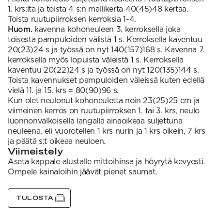
1. krs:lta ja toista 4 s:n mallikerta 40(45)48 kertaa.
Toista ruutupiirroksen kerroksia 1-4.
Huom.
kavenna kohoneuleen 3. kerroksella joka
toisesta pampuloiden välistä 1 s. Kerroksella kaventuu
20(23)24 s ja työssä on nyt 140(157)168 s. Kavenna 7.
kerroksella myös lopuista väleistä 1 s. Kerroksella
kaventuu 20(22)24 s ja työssä on nyt 120(135)144 s.
Toista kavennukset pampuloiden väleissä kuten edellä
vielä 11. ja 15. krs = 80(90)96 s.
Kun olet neulonut kohoneuletta noin 23(25)25 cm ja
viimeinen kerros on ruutupiirroksen 1. tai 3. krs, neulo
luonnonvalkoisella langalla ainaoikeaa suljettuna
neuleena, eli vuorotellen 1 krs nurin ja 1 krs oikein, 7 krs
ja päätä s:t oikeaa neuloen.
Viimeistely
Aseta kappale alustalle mittoihinsa ja höyrytä kevyesti.
Ompele kainaloihin jäävät pienet saumat.
TULOSTA