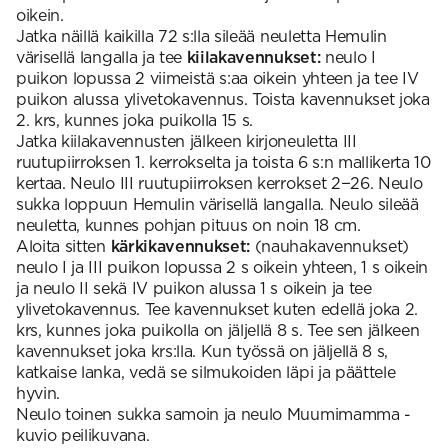
oikein.
Jatka näillä kaikilla 72 s:lla sileää neuletta Hemulin
värisellä langalla ja tee
kiilakavennukset:
neulo I
puikon lopussa 2 viimeistä s:aa oikein yhteen ja tee IV
puikon alussa ylivetokavennus. Toista kavennukset joka
2. krs, kunnes joka puikolla 15 s.
Jatka kiilakavennusten jälkeen kirjoneuletta III
ruutupiirroksen 1. kerrokselta ja toista 6 s:n mallikerta 10
kertaa. Neulo III ruutupiirroksen kerrokset 2−26. Neulo
sukka loppuun Hemulin värisellä langalla. Neulo sileää
neuletta, kunnes pohjan pituus on noin 18 cm.
Aloita sitten
kärkikavennukset:
(nauhakavennukset)
neulo I ja III puikon lopussa 2 s oikein yhteen, 1 s oikein
ja neulo II sekä IV puikon alussa 1 s oikein ja tee
ylivetokavennus. Tee kavennukset kuten edellä joka 2.
krs, kunnes joka puikolla on jäljellä 8 s. Tee sen jälkeen
kavennukset joka krs:lla. Kun työssä on jäljellä 8 s,
katkaise lanka, vedä se silmukoiden läpi ja päättele
hyvin.
Neulo toinen sukka samoin ja neulo Muumimamma -
kuvio peilikuvana.