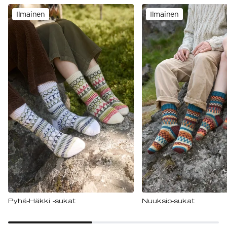
Ilmainen
Ilmainen
Pyhä-Häkki -sukat
Nuuksio-sukat