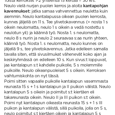
Toista kerrokset 1-2 yhteensä 15 kertaa = 30 krs.
Neulo vielä nurjan puolen kerros ja aloita
kantapohjan
kavennukset:
jatka samaa vahvennettua neuletta kuin
aiemmin. Neulo kantalapussa oikean puolen kerrosta,
kunnes jäljellä on 11 s. Tee ylivetokavennus (= nosta 1 s
oikein neulomatta, neulo 1 s oikein a vedä nostettu s
neulotun yli) ja käännä työ. Nosta 1. s neulomatta,
neulo 8 s nurin ja neulo 2 seuraavaa s:aa nurin yhteen,
käännä työ. Nosta 1. s neulomatta, neulo kunnes on
jäljellä 9 s, tee ylivetokavennus. Jatka edelleen samalla
tavalla siten, että sivusilmukat vähenevät koko ajan ja
keskiryhmässä on edelleen 10 s. Kun sivus:t loppuvat,
jaa kantalapun s:t kahdelle puikolle, 5 s molemmille
puikoille. Neulo oikeanpuoleiset 5 s oikein. Kerroksen
vaihtumiskohta on nyt tässä.
Poimi sitten vapaalle puikolle kantalapun vasemmasta
reunasta 15 s + 1 s kantalapun ja II puikon välistä. Neulo
kantalapun 5 s oikein ja poimitut s:t kiertäen eli
takareunasta oikein. Neulo II ja III puikon s:t oikein.
Poimi nyt kantalapun oikeasta reunasta 15 s + 1 s III
puikon ja kantalapun välistä, sillä puikolla, jolla on 5 s,
neulo poimitut s:t kiertäen oikein ja kantalapun 5 s