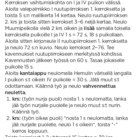
Kerroksen vaihtumiskohta on I ja IV puikon välissä.
Aloita valepalmikko I ruutupiirroksen 1. kerrokselta ja
toista 5 s:n mallikerta 14 kertaa. Neulo ruutupiirroksen
2. krs ja toista sitten kerrokset 3−6 neljä kertaa. Neulo
Muumipeikolla vielä 2 krs oikein ja
lisää
samalla toisella
kerroksella puikoille I ja IV 1 s = 72 s, 18 s puikollaan.
Aloita sitten kirjoneule II ruutupiirroksen 1. kerrokselta
ja neulo 72 s:n kuvio. Neulo kerrokset 2−76. Tee
kavennukset ruutupiirrokseen merkityissä kohdissa.
Kavennusten jälkeen työssä on 60 s. Tasaa jokaiselle
puikolle 15 s.
Aloita
kantalappu
neulomalla Hemulin värisellä langalla
I puikon s:t oikein IV puikolle = 30 s. Jätä muut s:t
odottamaan. Käännä työ ja neulo
vahvennettua
neuletta.
krs:
(työn nurja puoli) nosta 1. s neulomatta, lanka
jää työn nurjalle puolelle ja neulo muut s:t nurin.
Käännä työ.
krs:
(työn oikea puoli) *nosta 1 s neulomatta, lanka
jää nurjalle puolelle, neulo 1 s oikein*, toista *-*
kerros loppuun.