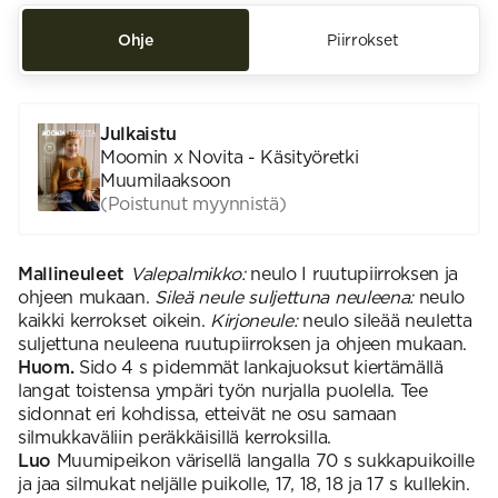
Ohje
Piirrokset
Julkaistu
Moomin x Novita - Käsityöretki
Muumilaaksoon
(Poistunut myynnistä)
Mallineuleet
Valepalmikko:
neulo I ruutupiirroksen ja
ohjeen mukaan.
Sileä neule suljettuna neuleena:
neulo
kaikki kerrokset oikein.
Kirjoneule:
neulo sileää neuletta
suljettuna neuleena ruutupiirroksen ja ohjeen mukaan.
Huom.
Sido 4 s pidemmät lankajuoksut kiertämällä
langat toistensa ympäri työn nurjalla puolella. Tee
sidonnat eri kohdissa, etteivät ne osu samaan
silmukkaväliin peräkkäisillä kerroksilla.
Luo
Muumipeikon värisellä langalla 70 s sukkapuikoille
ja jaa silmukat neljälle puikolle, 17, 18, 18 ja 17 s kullekin.