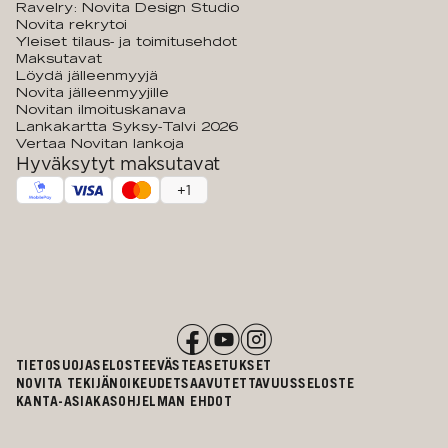
Ravelry: Novita Design Studio
Novita rekrytoi
Yleiset tilaus- ja toimitusehdot
Maksutavat
Löydä jälleenmyyjä
Novita jälleenmyyjille
Novitan ilmoituskanava
Lankakartta Syksy-Talvi 2026
Vertaa Novitan lankoja
Hyväksytyt maksutavat
+
1
TIETOSUOJASELOSTE
EVÄSTEASETUKSET
NOVITA TEKIJÄNOIKEUDET
SAAVUTETTAVUUSSELOSTE
KANTA-ASIAKASOHJELMAN EHDOT