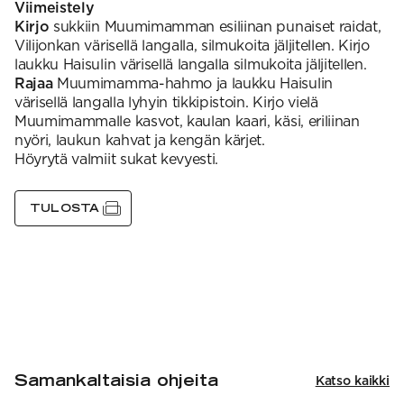
Viimeistely
Kirjo
sukkiin Muumimamman esiliinan punaiset raidat,
Vilijonkan värisellä langalla, silmukoita jäljitellen. Kirjo
laukku Haisulin värisellä langalla silmukoita jäljitellen.
Rajaa
Muumimamma-hahmo ja laukku Haisulin
värisellä langalla lyhyin tikkipistoin. Kirjo vielä
Muumimammalle kasvot, kaulan kaari, käsi, eriliinan
nyöri, laukun kahvat ja kengän kärjet.
Höyrytä valmiit sukat kevyesti.
TULOSTA
Samankaltaisia ohjeita
Katso kaikki