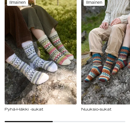
Ilmainen
Ilmainen
Pyhä-Häkki -sukat
Nuuksio-sukat