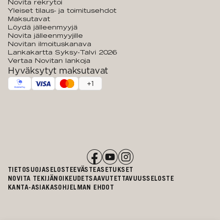
Novita rekrytoi
Yleiset tilaus- ja toimitusehdot
Maksutavat
Löydä jälleenmyyjä
Novita jälleenmyyjille
Novitan ilmoituskanava
Lankakartta Syksy-Talvi 2026
Vertaa Novitan lankoja
Hyväksytyt maksutavat
+
1
TIETOSUOJASELOSTE
EVÄSTEASETUKSET
NOVITA TEKIJÄNOIKEUDET
SAAVUTETTAVUUSSELOSTE
KANTA-ASIAKASOHJELMAN EHDOT