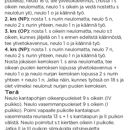
puolella), neulo 16 o, tee ylivetokavennus, (nosta 1 s
oikein neulomatta, neulo 1 s oikein ja vedä nostettu s
neulotun yli), neulo 1 o ja käännä työ.
2. krs (NP):
nosta 1. s nurin neulomatta, neulo 5 n,
neulo 2 s nurin yhteen, neulo 1 n ja käännä työ.
3. krs (OP):
nosta 1. s oikein neulomatta, neulo s:t
oikein, kunnes jäljellä on 1 s ennen edellistä käännöstä,
tee ylivetokavennus, neulo 1 o ja käännä työ.
4. krs (NP):
nosta 1. s nurin neulomatta, neulo 7 n,
neulo 2 s nurin yhteen, neulo 1 n ja käännä työ.
Nosta jokaisen kerroksen 1. s aina neulomatta, tee
oikean puolen kerroksen lopussa ylivetokavennus +
neulo 1 o ja neulo nurjan kerroksen lopussa 2 s nurin
yhteen + neulo 1 n. Jatka näin, kunnes työssä on 18 s ja
olet viimeksi neulonut nurjan puolen kerroksen.
Terä
Neulo kantapohjan oikeanpuoleiset 9 s oikein (IV
puikko). Neulo vasemmanpuoleiset 9 s oikein (I
puikko). Poimi vapaalle puikolle kantalapun
vasemmasta reunasta 13 s + 1 s kantalapun ja II puikon
välistä. Neulo poimitut s:t kiertäen oikein I puikolle.
Jatka II ja III puikon silmukoilla pitsineuletta