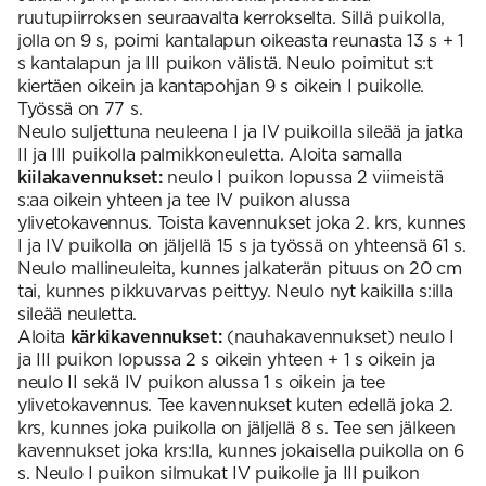
ruutupiirroksen seuraavalta kerrokselta. Sillä puikolla,
jolla on 9 s, poimi kantalapun oikeasta reunasta 13 s + 1
s kantalapun ja III puikon välistä. Neulo poimitut s:t
kiertäen oikein ja kantapohjan 9 s oikein I puikolle.
Työssä on 77 s.
Neulo suljettuna neuleena I ja IV puikoilla sileää ja jatka
II ja III puikolla palmikkoneuletta. Aloita samalla
kiilakavennukset:
neulo I puikon lopussa 2 viimeistä
s:aa oikein yhteen ja tee IV puikon alussa
ylivetokavennus. Toista kavennukset joka 2. krs, kunnes
I ja IV puikolla on jäljellä 15 s ja työssä on yhteensä 61 s.
Neulo mallineuleita, kunnes jalkaterän pituus on 20 cm
tai, kunnes pikkuvarvas peittyy. Neulo nyt kaikilla s:illa
sileää neuletta.
Aloita
kärkikavennukset:
(nauhakavennukset) neulo I
ja III puikon lopussa 2 s oikein yhteen + 1 s oikein ja
neulo II sekä IV puikon alussa 1 s oikein ja tee
ylivetokavennus. Tee kavennukset kuten edellä joka 2.
krs, kunnes joka puikolla on jäljellä 8 s. Tee sen jälkeen
kavennukset joka krs:lla, kunnes jokaisella puikolla on 6
s. Neulo I puikon silmukat IV puikolle ja III puikon