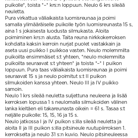
puikolle*, toista *–* krs:n loppuun. Neulo 6 krs sileää
neuletta.
Pura virkattua väliaikaista luomisreunaa ja poimi
samalla ylimääräiselle puikolle työn luomisreunasta 15 s,
aina 1 s jokaisesta luodusta silmukasta. Aloita
poimiminen krs:n alusta. Taita reuna nirkkokerroksen
kohdalta kaksin kerroin nurjat puolet vastakkain ja
aseta uusi puikko I puikkoa vasten. Neulo molemmilta
puikoilta ensimmäiset s:t yhteen, *neulo molemmilta
puikoilta seuraavat s:t yhteen* ja toista *–* I puikon
loppuun. Pura taas väliaikaista luomisreunaa ja poimi
seuraavat 15 s ja neulo poimitut s:t II puikon
silmukoiden kanssa yhteen. Neulo III ja IV puikko
samoin.
Neulo 1 krs sileää neuletta suljettuna neuleena ja lisää
kerroksen lopussa 1 s neulomalla silmukoiden välinen
lanka kieltäen eli takareunasta oikein = 61 s. Tasaa s:t
neljälle puikolle: 15, 15, 16 ja 15 s.
Neulo jatkossa I ja IV puikon s:illa sileää neuletta ja
aloita II ja III puikon s:illa pitsineule ruutupiirroksen 1.
kerrokselta ja neulo 31 s:n kuvio. Neulo pitsineuleessa