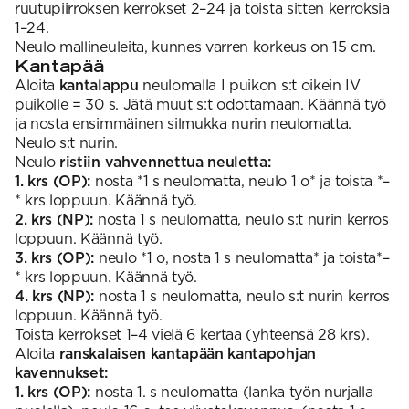
ruutupiirroksen kerrokset 2–24 ja toista sitten kerroksia
1–24.
Neulo mallineuleita, kunnes varren korkeus on 15 cm.
Kantapää
Aloita
kantalappu
neulomalla I puikon s:t oikein IV
puikolle = 30 s. Jätä muut s:t odottamaan. Käännä työ
ja nosta ensimmäinen silmukka nurin neulomatta.
Neulo s:t nurin.
Neulo
ristiin vahvennettua neuletta:
1. krs (OP):
nosta *1 s neulomatta, neulo 1 o* ja toista *–
* krs loppuun. Käännä työ.
2. krs (NP):
nosta 1 s neulomatta, neulo s:t nurin kerros
loppuun. Käännä työ.
3. krs (OP):
neulo *1 o, nosta 1 s neulomatta* ja toista*–
* krs loppuun. Käännä työ.
4. krs (NP):
nosta 1 s neulomatta, neulo s:t nurin kerros
loppuun. Käännä työ.
Toista kerrokset 1–4 vielä 6 kertaa (yhteensä 28 krs).
Aloita
ranskalaisen kantapään kantapohjan
kavennukset:
1. krs (OP):
nosta 1. s neulomatta (lanka työn nurjalla