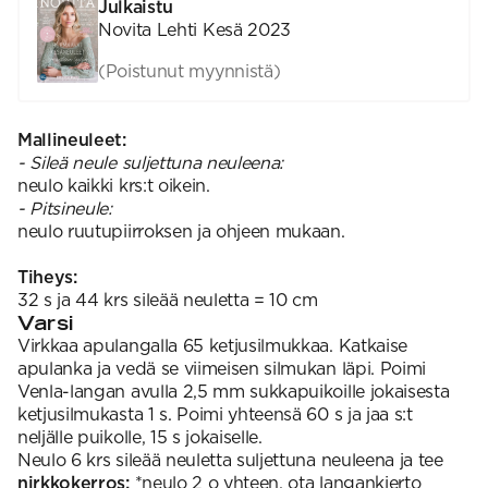
Julkaistu
Novita Lehti Kesä 2023
(Poistunut myynnistä)
Mallineuleet:
- Sileä neule suljettuna neuleena:
neulo kaikki krs:t oikein.
- Pitsineule:
neulo ruutupiirroksen ja ohjeen mukaan.
Tiheys:
32 s ja 44 krs sileää neuletta = 10 cm
Varsi
Virkkaa apulangalla 65 ketjusilmukkaa. Katkaise
apulanka ja vedä se viimeisen silmukan läpi. Poimi
Venla-langan avulla 2,5 mm sukkapuikoille jokaisesta
ketjusilmukasta 1 s. Poimi yhteensä 60 s ja jaa s:t
neljälle puikolle, 15 s jokaiselle.
Neulo 6 krs sileää neuletta suljettuna neuleena ja tee
nirkkokerros:
*neulo 2 o yhteen, ota langankierto