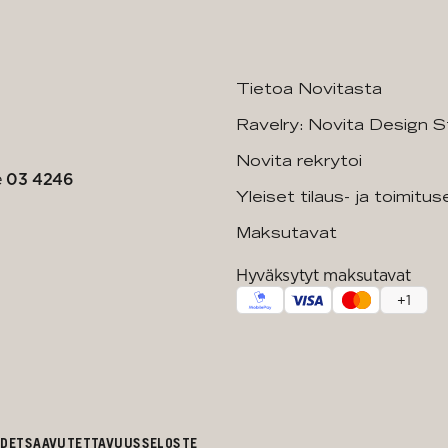
Tietoa Novitasta
Ravelry: Novita Design S
Novita rekrytoi
e
03 4246
Yleiset tilaus- ja toimitu
Maksutavat
Hyväksytyt maksutavat
+
1
UDET
SAAVUTETTAVUUSSELOSTE