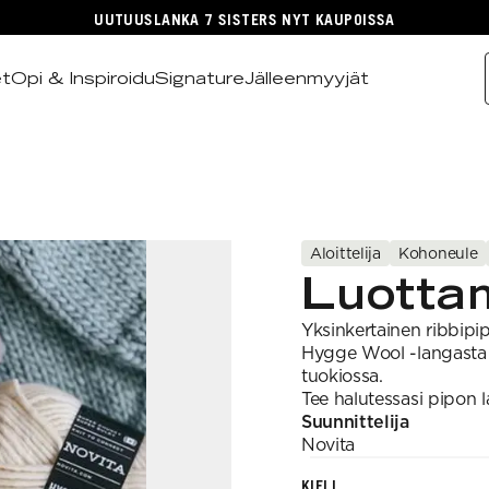
UUTUUSLANKA 7 SISTERS NYT KAUPOISSA
et
Opi & Inspiroidu
Signature
Jälleenmyyjät
Aloittelija
Kohoneule
Luotta
Yksinkertainen ribbipi
Hygge Wool -langasta 
tuokiossa.
Tee halutessasi pipon l
Suunnittelija
Novita
KIELI