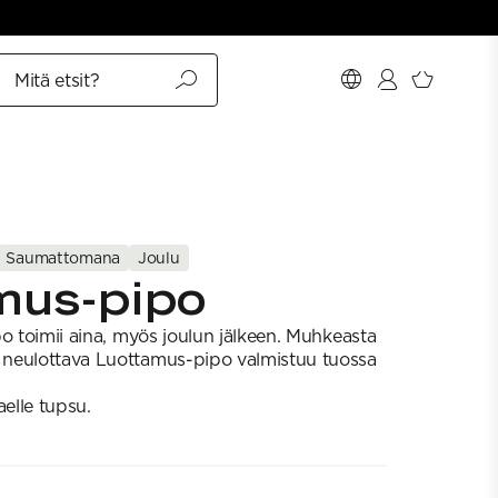
Mitä etsit?
Saumattomana
Joulu
mus-pipo
po toimii aina, myös joulun jälkeen. Muhkeasta
neulottava Luottamus-pipo valmistuu tuossa
aelle tupsu.