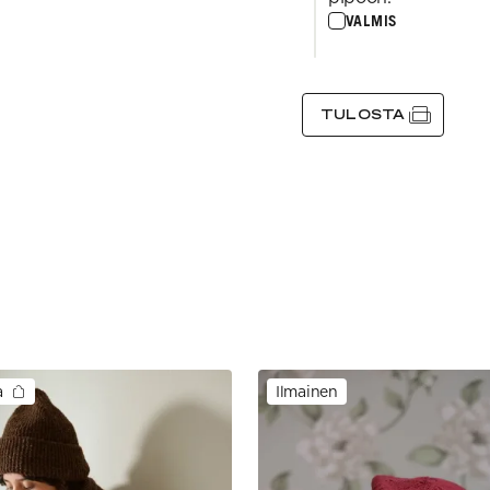
VALMIS
TULOSTA
a
Ilmainen