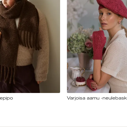
lepipo
Varjoisa aamu -neulebask