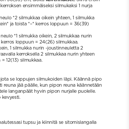
kerroksen ensimmäiseksi silmukaksi 1 nurja
neulo *2 silmukkaa oikein yhteen, 1 silmukka
kein* ja toista *–* kerros loppuun = 36(39)
neulo *1 silmukka oikein, 2 silmukkaa nurin
–* kerros loppuun = 24(26) silmukkaa.
ein, 1 silmukka nurin -joustinneuletta 2
raavalla kerroksella 2 silmukkaa nurin yhteen
 = 12(13) silmukkaa.
ujota se loppujen silmukoiden läpi. Käännä pipo
iisti reuna jää päälle, kun pipon reuna käännetään
tele langanpäät hyvin pipon nurjalle puolelle.
 kevyesti.
lutessasi tupsu ja kiinnitä se sitomislangalla