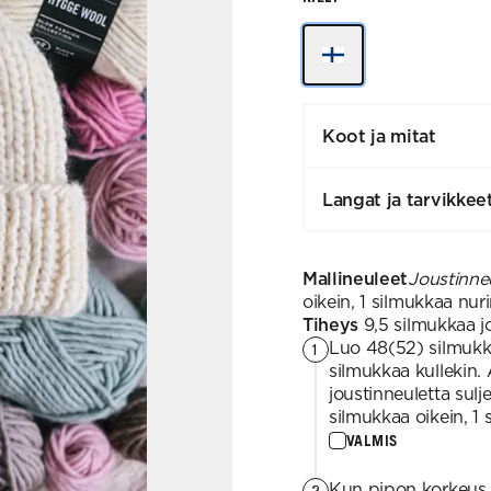
Koot ja mitat
Langat ja tarvikkee
Mallineuleet
Joustinneu
oikein, 1 silmukkaa nurin
Tiheys
9,5 silmukkaa j
Luo 48(52) silmukkaa
1
silmukkaa kullekin. 
joustinneuletta sul
silmukkaa oikein, 1 s
VALMIS
Kun pipon korkeus 
2