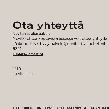
Ota yhteyttä
Novitan asiakaspalvelu
Novita-lehteä koskevissa asioissa voit ottaa yhteyttä
sähköpostitse: tilaajapalvelu@novita.fi tai puhelimits
5341
Tuotereklamaatiot
♡:llä
Novitalaiset
TIETOSUOJASELOSTE
EVÄSTEASETUKSET
NOVITA TEKIJÄNOIKE