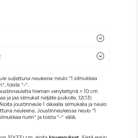
t
le suljettuna neuleena:
neulo *1 silmukkaa
*, toista *–*.
oustinneuletta hieman venytettynä = 10 cm
 ja jaa silmukat neljälle puikolle, 12(13)
Aloita joustinneule 1 oikealla silmukalla ja neulo
jettuna neuleena. Joustinneuleessa neulo *1
ilmukkaa nurin* ja toista *–* väliä.
on 30(33) cm, aloita
kavennukset.
Siirrä ensin