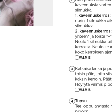
kavennuksia varten 
silmukka.
1. kavennuskerros:
nurin, 1 silmukka oi
silmukkaa.
2. kavennuskerros:
yhteen* ja toista *
Neulo 1 silmukka oik
kerrosta. Neulo seu
koko kerroksen ajan
VALMIS
Katkaise lanka ja p
3
toisin päin, jotta s
kaksin kerroin. Päät
Höyrytä valmis pipo
VALMIS
Tupsu
4
Tee loppulangasta ha
pipoon.