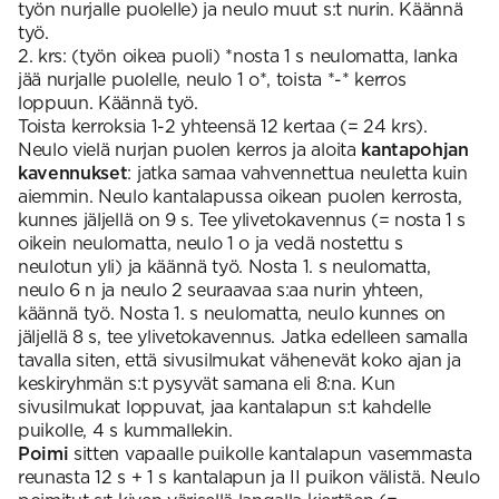
työn nurjalle puolelle) ja neulo muut s:t nurin. Käännä
työ.
2. krs: (työn oikea puoli) *nosta 1 s neulomatta, lanka
jää nurjalle puolelle, neulo 1 o*, toista *-* kerros
loppuun. Käännä työ.
Toista kerroksia 1-2 yhteensä 12 kertaa (= 24 krs).
Neulo vielä nurjan puolen kerros ja aloita
kantapohjan
kavennukset
: jatka samaa vahvennettua neuletta kuin
aiemmin. Neulo kantalapussa oikean puolen kerrosta,
kunnes jäljellä on 9 s. Tee ylivetokavennus (= nosta 1 s
oikein neulomatta, neulo 1 o ja vedä nostettu s
neulotun yli) ja käännä työ. Nosta 1. s neulomatta,
neulo 6 n ja neulo 2 seuraavaa s:aa nurin yhteen,
käännä työ. Nosta 1. s neulomatta, neulo kunnes on
jäljellä 8 s, tee ylivetokavennus. Jatka edelleen samalla
tavalla siten, että sivusilmukat vähenevät koko ajan ja
keskiryhmän s:t pysyvät samana eli 8:na. Kun
sivusilmukat loppuvat, jaa kantalapun s:t kahdelle
puikolle, 4 s kummallekin.
Poimi
sitten vapaalle puikolle kantalapun vasemmasta
reunasta 12 s + 1 s kantalapun ja II puikon välistä. Neulo