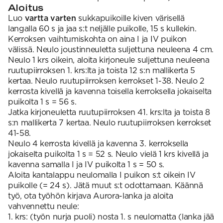
Aloitus
Luo
vartta varten
sukkapuikoille kiven värisellä
langalla 60 s ja jaa s:t neljälle puikolle, 15 s kullekin.
Kerroksen vaihtumiskohta on aina I ja IV puikon
välissä. Neulo joustinneuletta suljettuna neuleena 4 cm.
Neulo 1 krs oikein, aloita kirjoneule suljettuna neuleena
ruutupiirroksen 1. krs:lta ja toista 12 s:n mallikerta 5
kertaa. Neulo ruutupiirroksen kerrokset 1-38. Neulo 2
kerrosta kivellä ja kavenna toisella kerroksella jokaiselta
puikolta 1 s = 56 s.
Jatka kirjoneuletta ruutupiirroksen 41. krs:lta ja toista 8
s:n mallikerta 7 kertaa. Neulo ruutupiirroksen kerrokset
41-58.
Neulo 4 kerrosta kivellä ja kavenna 3. kerroksella
jokaiselta puikolta 1 s = 52 s. Neulo vielä 1 krs kivellä ja
kavenna samalla I ja IV puikolta 1 s = 50 s.
Aloita kantalappu neulomalla I puikon s:t oikein IV
puikolle (= 24 s). Jätä muut s:t odottamaan. Käännä
työ, ota työhön kirjava Aurora-lanka ja aloita
vahvennettu neule:
1. krs: (työn nurja puoli) nosta 1. s neulomatta (lanka jää