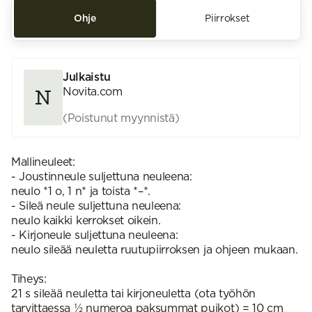
Ohje
Piirrokset
Julkaistu
Novita.com
(Poistunut myynnistä)
Mallineuleet:
- Joustinneule suljettuna neuleena:
neulo *1 o, 1 n* ja toista *–*.
- Sileä neule suljettuna neuleena:
neulo kaikki kerrokset oikein.
- Kirjoneule suljettuna neuleena:
neulo sileää neuletta ruutupiirroksen ja ohjeen mukaan.
Tiheys:
21 s sileää neuletta tai kirjoneuletta (ota työhön
tarvittaessa ½ numeroa paksummat puikot) = 10 cm