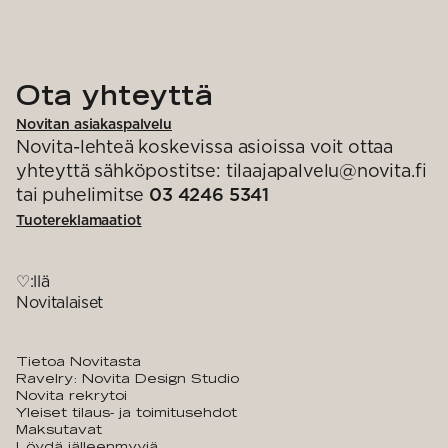
Ota yhteyttä
Novitan asiakaspalvelu
Novita-lehteä koskevissa asioissa voit ottaa
yhteyttä sähköpostitse: tilaajapalvelu@novita.fi
tai puhelimitse
03 4246 5341
Tuotereklamaatiot
♡:llä
Novitalaiset
Tietoa Novitasta
Ravelry: Novita Design Studio
Novita rekrytoi
Yleiset tilaus- ja toimitusehdot
Maksutavat
Löydä jälleenmyyjä