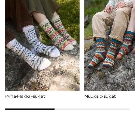
Pyhä-Häkki -sukat
Nuuksio-sukat