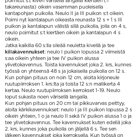
poimitut s:t kiven värisellä langalla kiertäen (=
takareunasta) oikein vasemman puoleisella
kantapohjan puikolla. Neulo II ja III puikon s:t oikein.
Poimi nyt kantalapun oikeasta reunasta 12 s + 1 s III
puikon ja kantalapun välistä sillä puikolla, jolla on 4 s,
neulo poimitut s:t kiertäen oikein ja kantalapun 4 s
oikein.
Jatka kaikilla 60 s:lla sileää neuletta kivellä ja tee
kiilakavennukset
: neulo I puikon lopussa 2 viimeistä
s:aa oikein yhteen ja tee IV puikon alussa
ylivetokavennus. Toista kavennukset joka 2. krs, kunnes
työssä on yhteensä 48 s ja jokaisella puikolla on 12 s.
Kun pohjan pituus on noin 12 cm, aloita kirjoneule
ruutupiirroksen 1. krs:lta ja toista 12 s:n mallikerta 4
kertaa. Neulo ruutupiirroksen kerrokset 1-19. Neulo
loput sukasta noen värisellä langalla.
Kun pohjan pituus on 20 cm tai pikkuvarvas peittyy,
aloita kärkikavennukset: neulo I ja III puikon lopussa 2 s
oikein yhteen, 1 o ja neulo II sekä IV puikon alussa 1 o ja
tee ylivetokavennus. Tee kavennukset kuten edellä joka
2. krs, kunnes joka puikolla on jäljellä 6 s. Tee sen
jälkeen kavennukset joka kerroksella. Kun työssä on