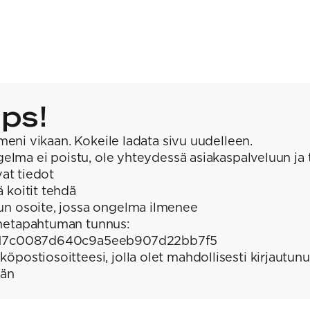
ps!
meni vikaan. Kokeile ladata sivu uudelleen.
elma ei poistu, ole yhteydessä asiakaspalveluun ja 
at tiedot
ä koitit tehdä
un osoite, jossa ongelma ilmenee
hetapahtuman tunnus:
f17c0087d640c9a5eeb907d22bb7f5
köpostiosoitteesi, jolla olet mahdollisesti kirjautunu
ään