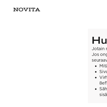
Hu
Jotain 
Jos ong
seuraav
Mit
Siv
Vir
8e
Säh
sis