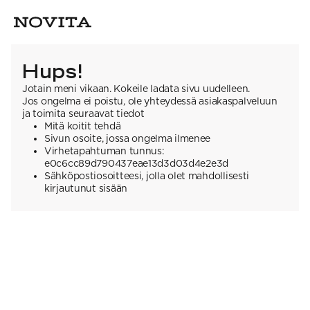
Hups!
Jotain meni vikaan. Kokeile ladata sivu uudelleen.
Jos ongelma ei poistu, ole yhteydessä asiakaspalveluun
ja toimita seuraavat tiedot
Mitä koitit tehdä
Sivun osoite, jossa ongelma ilmenee
Virhetapahtuman tunnus:
e0c6cc89d790437eae13d3d03d4e2e3d
Sähköpostiosoitteesi, jolla olet mahdollisesti
kirjautunut sisään