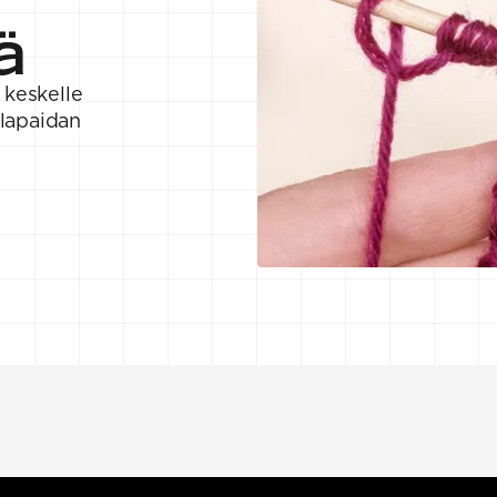
ä
 keskelle
llapaidan
.