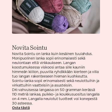
Novita Sointu
Novita Sointu on lanka kuin kesäinen tuulahdus.
Monipuolinen lanka sopii erinomaisesti sekä
neulontaan että virkkaukseen. Langan
koostumuksessa viskoosi antaa sille kauniin
himmeän kiillon, puuvilla ryhdikkään kierteen ja villa
tuo langan rakenteeseen hieman kuohkeutta.
Sointu-lanka sopii erinomaisesti sekä neulottuihin ja
virkattuihin vaatteisiin ja asusteisiin.
DK-vahvuisessa langassa on 50 gramman kerässä
110 metriä lankaa, puikko- ja koukkusuositus langalla
on 4 mm. Langalla neulotut tuotteet voi konepestä
30 asteessa.
Osta tästä