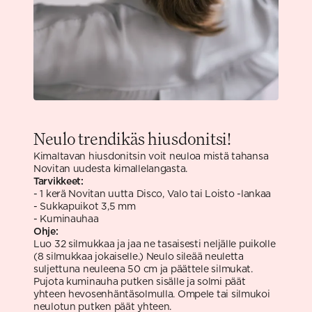
Neulo trendikäs hiusdonitsi!
Kimaltavan hiusdonitsin voit neuloa mistä tahansa
Novitan uudesta kimallelangasta.
Tarvikkeet:
- 1 kerä Novitan uutta Disco, Valo tai Loisto -lankaa
- Sukkapuikot 3,5 mm
- Kuminauhaa
Ohje:
Luo 32 silmukkaa ja jaa ne tasaisesti neljälle puikolle
(8 silmukkaa jokaiselle.) Neulo sileää neuletta
suljettuna neuleena 50 cm ja päättele silmukat.
Pujota kuminauha putken sisälle ja solmi päät
yhteen hevosenhäntäsolmulla. Ompele tai silmukoi
neulotun putken päät yhteen.