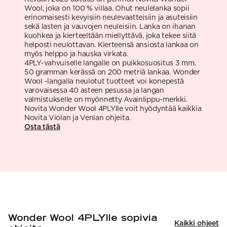
Wool, joka on 100 % villaa. Ohut neulelanka sopii
erinomaisesti kevyisiin neulevaatteisiin ja asuteisiin
sekä lasten ja vauvojen neuleisiin. Lanka on ihanan
kuohkea ja kierteeltään miellyttävä, joka tekee siitä
helposti neulottavan. Kierteensä ansiosta lankaa on
myös helppo ja hauska virkata.
4PLY-vahvuiselle langalle on puikkosuositus 3 mm.
50 gramman kerässä on 200 metriä lankaa. Wonder
Wool -langalla neulotut tuotteet voi konepestä
varovaisessa 40 asteen pesussa ja langan
valmistukselle on myönnetty Avainlippu-merkki.
Novita Wonder Wool 4PLYlle voit hyödyntää kaikkia
Novita Violan ja Venlan ohjeita.
Osta tästä
Wonder Wool 4PLYlle sopivia
Kaikki ohjeet