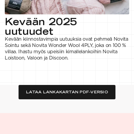
VAHVUUS
Signature
SESONGIN MALLISTOT
7 Veljestä
1 = ohuin, 7 = paksuin
Nalle
SS26 Kirsikka
Wonder Wool
1. Lace
INSPIROIDU
Kevään 2025
Simberg & Hanna
Hehku
2. 4-ply
Sumari
3. Sport
Yhteisö
uutuudet
SS26 Hyvän olon
4. DK
Ajankohtaista
neuleet
5. Aran
Tilaa uutiskirje
Kevään kiinnostavimpia uutuuksia ovat pehmeä Novita
SS26 Auringon
6. Chunky
Kaikki artikkelit
Sointu sekä Novita Wonder Wool 4PLY, joka on 100 %
kosketus -
7. Super Chunky
kesämallisto
villaa. Ihastu myös upeisiin kimallelankoihin Novita
SS26 Signature
Loistoon, Valoon ja Discoon.
Collection
LATAA LANKAKARTAN PDF-VERSIO