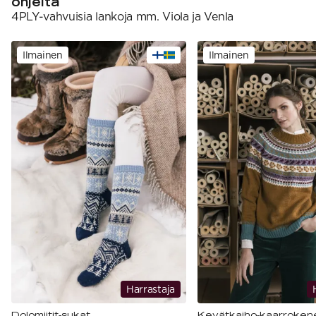
ohjeita
4PLY-vahvuisia lankoja mm. Viola ja Venla
Ilmainen
Ilmainen
Harrastaja
Dolomiitit-sukat
Kevätkaiho-kaarroken