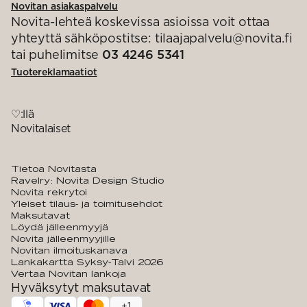
Novitan asiakaspalvelu
Novita-lehteä koskevissa asioissa voit ottaa
yhteyttä sähköpostitse: tilaajapalvelu@novita.fi
tai puhelimitse
03 4246 5341
Tuotereklamaatiot
♡:llä
Novitalaiset
Tietoa Novitasta
Ravelry: Novita Design Studio
Novita rekrytoi
Yleiset tilaus- ja toimitusehdot
Maksutavat
Löydä jälleenmyyjä
Novita jälleenmyyjille
Novitan ilmoituskanava
Lankakartta Syksy-Talvi 2026
Vertaa Novitan lankoja
Hyväksytyt maksutavat
+
1