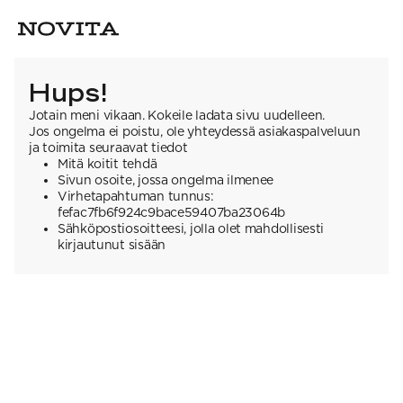
Hups!
Jotain meni vikaan. Kokeile ladata sivu uudelleen.
Jos ongelma ei poistu, ole yhteydessä asiakaspalveluun
ja toimita seuraavat tiedot
Mitä koitit tehdä
Sivun osoite, jossa ongelma ilmenee
Virhetapahtuman tunnus:
fefac7fb6f924c9bace59407ba23064b
Sähköpostiosoitteesi, jolla olet mahdollisesti
kirjautunut sisään