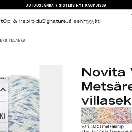
UUTUUSLANKA 7 SISTERS NYT KAUPOISSA
et
Opi & Inspiroidu
Signature
Jälleenmyyjät
SEKOITELANKA
Novita 
Metsäre
villase
Väri
:
8301 metsälampi