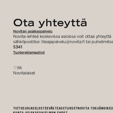
Ota yhteyttä
Novitan asiakaspalvelu
Novita-lehteä koskevissa asioissa voit ottaa yhteyttä
sähköpostitse: tilaajapalvelu@novita.fi tai puhelimits
5341
Tuotereklamaatiot
♡:llä
Novitalaiset
TIETOSUOJASELOSTE
EVÄSTEASETUKSET
NOVITA TEKIJÄNOIKE
KANTA-ASIAKASOHJELMAN EHDOT