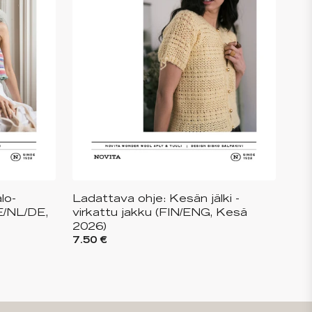
lo-
Ladattava ohje: Kesän jälki -
E/NL/DE,
virkattu jakku (FIN/ENG, Kesä
2026)
7.50 €