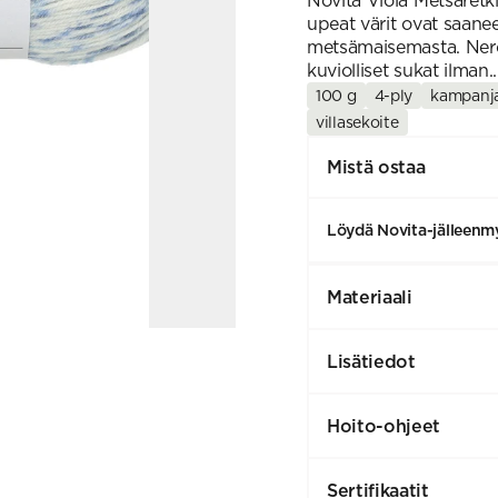
Novita Viola Metsäretk
upeat värit ovat saane
metsämaisemasta. Nero
kuviolliset sukat ilman.
100 g
4-ply
kampanj
villasekoite
Mistä ostaa
Löydä Novita-jälleenmy
Materiaali
Lisätiedot
Hoito-ohjeet
Sertifikaatit