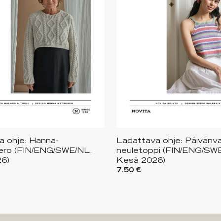
a ohje: Hanna-
Ladattava ohje: Päivänva
ero (FIN/ENG/SWE/NL,
neuletoppi (FIN/ENG/SW
6)
Kesä 2026)
7.50 €