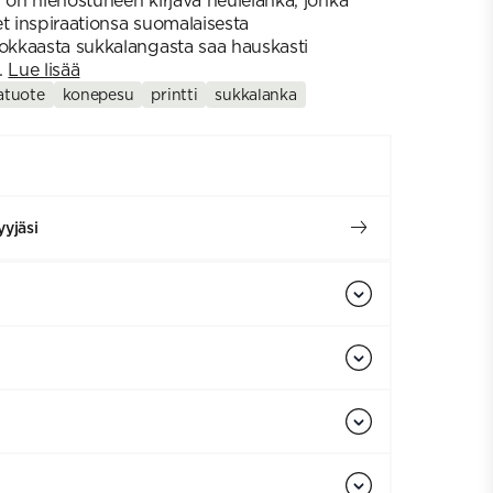
i on hienostuneen kirjava neulelanka, jonka
et inspiraationsa suomalaisesta
kkaasta sukkalangasta saa hauskasti
..
Lue lisää
atuote
konepesu
printti
sukkalanka
yjäsi