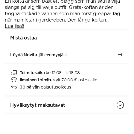
En kofta är som bäst ett plagg som man skulle vilja
slänga på sig till varje outfit. Greta-koftan är den
trogna stickade vännen som man först greppar tag i
när man letar i garderoben. Den långa koftan...
Lue lisää
Mistä ostaa
Löydä Novita-jälleenmyyjäsi
Toimitusaika
ke 12.08 - ti 18.08
Ilmainen toimitus
yli 70.00 € ostoksille
30 päivän
palautusoikeus
Hyväksytyt maksutavat