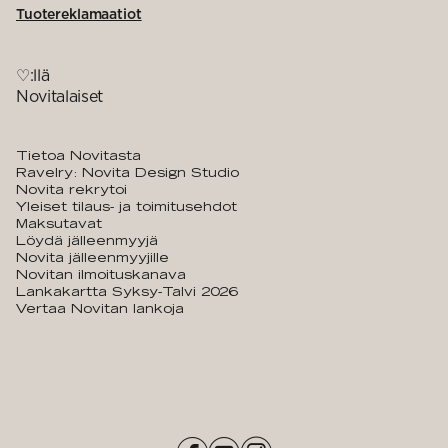
Tuotereklamaatiot
♡:llä
Novitalaiset
Tietoa Novitasta
Ravelry: Novita Design Studio
Novita rekrytoi
Yleiset tilaus- ja toimitusehdot
Maksutavat
Löydä jälleenmyyjä
Novita jälleenmyyjille
Novitan ilmoituskanava
Lankakartta Syksy-Talvi 2026
Vertaa Novitan lankoja