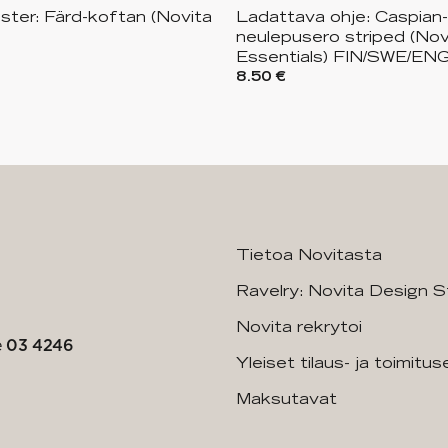
ter: Färd-koftan (Novita
Ladattava ohje: Caspian-
)
neulepusero striped (Nov
Essentials) FIN/SWE/EN
8.50 €
Tietoa Novitasta
Ravelry: Novita Design S
Novita rekrytoi
e
03 4246
Yleiset tilaus- ja toimitu
Maksutavat