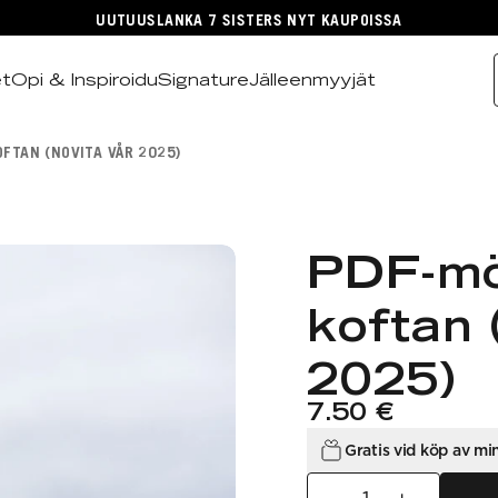
UUTUUSLANKA 7 SISTERS NYT KAUPOISSA
et
Opi & Inspiroidu
Signature
Jälleenmyyjät
FTAN (NOVITA VÅR 2025)
PDF-mön
koftan 
2025)
7.50 €
Gratis vid köp av mi