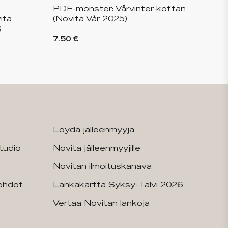
PDF-mönster: Vårvinter-koftan
ita
(Novita Vår 2025)
G
7.50 €
Löydä jälleenmyyjä
tudio
Novita jälleenmyyjille
Novitan ilmoituskanava
sehdot
Lankakartta Syksy-Talvi 2026
Vertaa Novitan lankoja