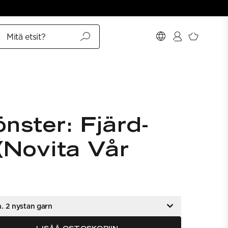
Mitä etsit?
ster: Fjärd-
(Novita Vår
n. 2 nystan garn