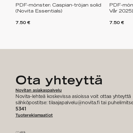
PDF-mönster: Caspian-tröjan solid
PDF-möns
(Novita Essentials)
Vår 2025
7.50 €
7.50 €
Ota yhteyttä
Novitan asiakaspalvelu
Novita-lehteä koskevissa asioissa voit ottaa yhteyttä
sähköpostitse: tilaajapalvelu@novita.fi tai puhelimits
5341
Tuotereklamaatiot