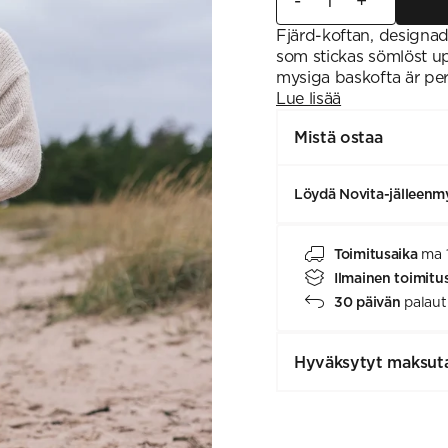
-
+
Fjärd-koftan, designad 
som stickas sömlöst up
mysiga baskofta är perf
Lue lisää
Mistä ostaa
Löydä Novita-jälleenmy
Toimitusaika
ma 
Ilmainen toimitu
30 päivän
palaut
Hyväksytyt maksut