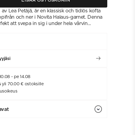
LISÄÄ OSTOSKORIIN
av Lea Petäjä, är en klassisk och tidlös kofta
pifrån och ner i Novita Halaus-garnet. Denna
ekt att svepa in sig i under hela vårvin...
yjäsi
10.08 - pe 14.08
s
yli 70.00 € ostoksille
usoikeus
avat