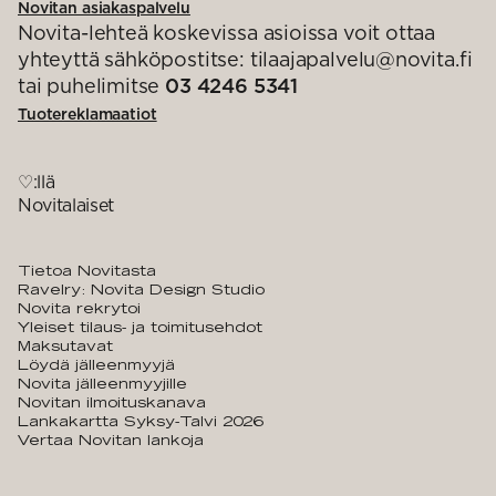
Novitan asiakaspalvelu
Novita-lehteä koskevissa asioissa voit ottaa
yhteyttä sähköpostitse: tilaajapalvelu@novita.fi
tai puhelimitse
03 4246 5341
Tuotereklamaatiot
♡:llä
Novitalaiset
Tietoa Novitasta
Ravelry: Novita Design Studio
Novita rekrytoi
Yleiset tilaus- ja toimitusehdot
Maksutavat
Löydä jälleenmyyjä
Novita jälleenmyyjille
Novitan ilmoituskanava
Lankakartta Syksy-Talvi 2026
Vertaa Novitan lankoja