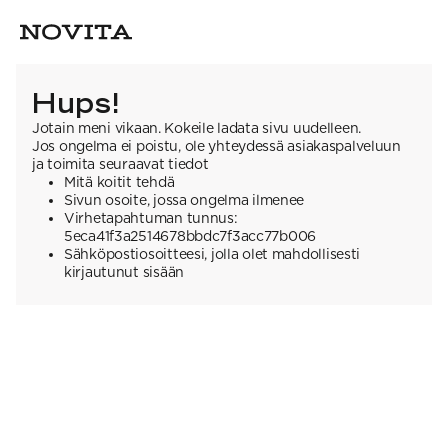
Hups!
Jotain meni vikaan. Kokeile ladata sivu uudelleen.
Jos ongelma ei poistu, ole yhteydessä asiakaspalveluun
ja toimita seuraavat tiedot
Mitä koitit tehdä
Sivun osoite, jossa ongelma ilmenee
Virhetapahtuman tunnus:
5eca41f3a2514678bbdc7f3acc77b006
Sähköpostiosoitteesi, jolla olet mahdollisesti
kirjautunut sisään