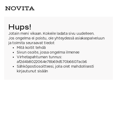
Hups!
Jotain meni vikaan. Kokeile ladata sivu uudelleen.
Jos ongelma ei poistu, ole yhteydessä asiakaspalveluun
ja toimita seuraavat tiedot
Mitä koitit tehdä
Sivun osoite, jossa ongelma ilmenee
Virhetapahtuman tunnus:
af2d4b8022064e78b69d570b6607acb6
Sähköpostiosoitteesi, jolla olet mahdollisesti
kirjautunut sisään