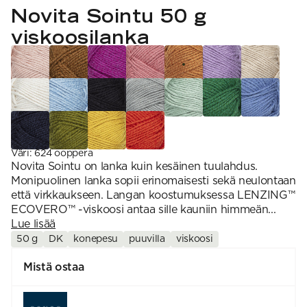
VAHVUUS
Signature
Novita Sointu 50 g
SESONGIN MALLISTOT
7 Veljestä
1 = ohuin, 7 = paksuin
Nalle
viskoosilanka
SS26 Kirsikka
Wonder Wool
1. Lace
INSPIROIDU
Simberg & Hanna
Hehku
2. 4-ply
Sumari
3. Sport
Yhteisö
SS26 Hyvän olon
4. DK
Ajankohtaista
neuleet
5. Aran
Tilaa uutiskirje
SS26 Auringon
6. Chunky
Kaikki artikkelit
kosketus -
7. Super Chunky
kesämallisto
SS26 Signature
Collection
Väri
:
624 ooppera
Novita Sointu on lanka kuin kesäinen tuulahdus.
Monipuolinen lanka sopii erinomaisesti sekä neulontaan
että virkkaukseen. Langan koostumuksessa LENZING™
ECOVERO™ -viskoosi antaa sille kauniin himmeän...
Lue lisää
50 g
DK
konepesu
puuvilla
viskoosi
Mistä ostaa