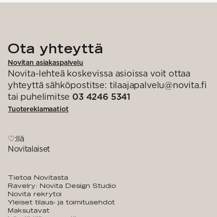
Ota yhteyttä
Novitan asiakaspalvelu
Novita-lehteä koskevissa asioissa voit ottaa
yhteyttä sähköpostitse: tilaajapalvelu@novita.fi
tai puhelimitse
03 4246 5341
Tuotereklamaatiot
♡:llä
Novitalaiset
Tietoa Novitasta
Ravelry: Novita Design Studio
Novita rekrytoi
Yleiset tilaus- ja toimitusehdot
Maksutavat