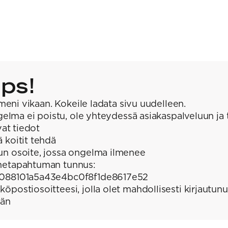
ps!
meni vikaan. Kokeile ladata sivu uudelleen.
elma ei poistu, ole yhteydessä asiakaspalveluun ja 
at tiedot
ä koitit tehdä
un osoite, jossa ongelma ilmenee
hetapahtuman tunnus:
088101a5a43e4bc0f8f1de8617e52
köpostiosoitteesi, jolla olet mahdollisesti kirjautunu
ään