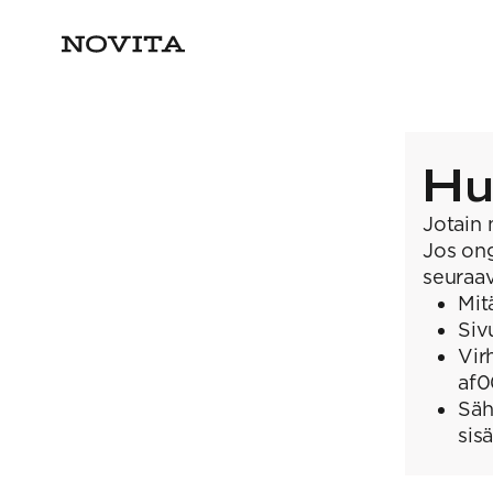
Hu
Jotain 
Jos ong
seuraav
Mit
Siv
Vir
af0
Säh
sis