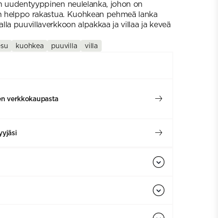
in uudentyyppinen neulelanka, johon on
an helppo rakastua. Kuohkean pehmeä lanka
la puuvillaverkkoon alpakkaa ja villaa ja keveä
esu
kuohkea
puuvilla
villa
en verkkokaupasta
yjäsi