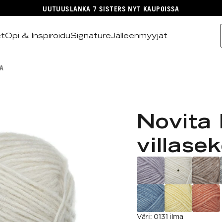
UUTUUSLANKA 7 SISTERS NYT KAUPOISSA
et
Opi & Inspiroidu
Signature
Jälleenmyyjät
A
Novita 
villase
Väri
:
0131 ilma