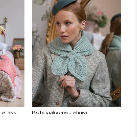
uletakki
Kotiinpaluu-neulehuivi