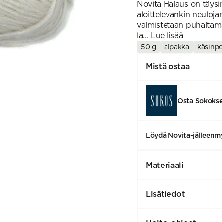
Novita Halaus on täys
aloittelevankin neuloj
valmistetaan puhaltamal
la...
Lue lisää
50 g
alpakka
käsinp
Mistä ostaa
Osta Sokoks
Löydä Novita-jälleenmy
Materiaali
Lisätiedot