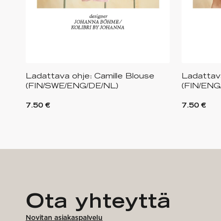
Ladattava ohje: Camille Blouse
Ladattava
(FIN/SWE/ENG/DE/NL)
(FIN/ENG
7.50 €
7.50 €
Ota yhteyttä
Novitan asiakaspalvelu