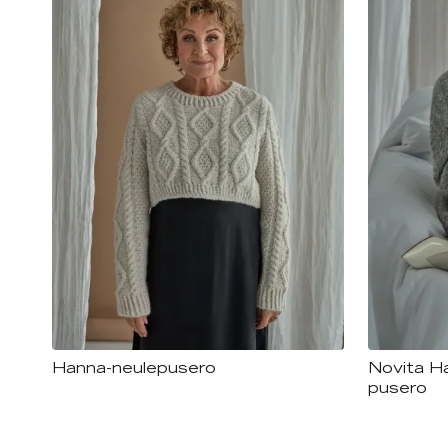
Hanna-neulepusero
Novita Hal
pusero