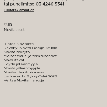
tai puhelimitse
03 4246 5341
Tuotereklamaatiot
♡:llä
Novitalaiset
Tietoa Novitasta
Ravelry: Novita Design Studio
Novita rekrytoi
Yleiset tilaus- ja toimitusehdot
Maksutavat
Löydä jälleenmyyjä
Novita jälleenmyyjille
Novitan ilmoituskanava
Lankakartta Syksy-Talvi 2026
Vertaa Novitan lankoja