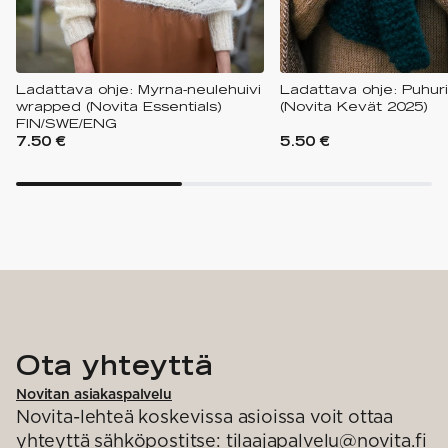
Ladattava ohje: Myrna-neulehuivi
Ladattava ohje: Puhuri
wrapped (Novita Essentials)
(Novita Kevät 2025)
FIN/SWE/ENG
7.50 €
5.50 €
Ota yhteyttä
Novitan asiakaspalvelu
Novita-lehteä koskevissa asioissa voit ottaa
yhteyttä sähköpostitse: tilaajapalvelu@novita.fi