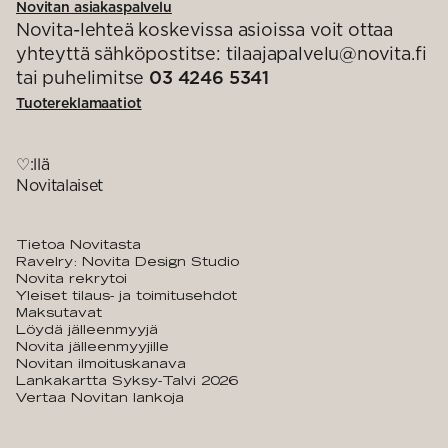
Novitan asiakaspalvelu
Novita-lehteä koskevissa asioissa voit ottaa
yhteyttä sähköpostitse: tilaajapalvelu@novita.fi
tai puhelimitse
03 4246 5341
Tuotereklamaatiot
♡:llä
Novitalaiset
Tietoa Novitasta
Ravelry: Novita Design Studio
Novita rekrytoi
Yleiset tilaus- ja toimitusehdot
Maksutavat
Löydä jälleenmyyjä
Novita jälleenmyyjille
Novitan ilmoituskanava
Lankakartta Syksy-Talvi 2026
Vertaa Novitan lankoja