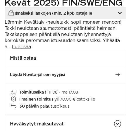
Kevät 2025) FIN/SWE/ENG
Ilmaiseksi lankojen (min. 2 kpl) ostajalle
Lämmin Kevättalvi-neuletakki sopii moneen menoon!
Takki neulotaan saumattomasti pääntieltä helmaan.
Takakappaleen pääntiellä neulotaan lyhennettyjä
kerroksia paremman istuvuuden saamiseksi. Ylhäältä
a...
Lue lisää
Mistä ostaa
Löydä Novita-jälleenmyyjäsi
Toimitusaika
ti 11.08 - ma 17.08
Ilmainen toimitus
yli 70.00 € ostoksille
30 päivän
palautusoikeus
Hyväksytyt maksutavat