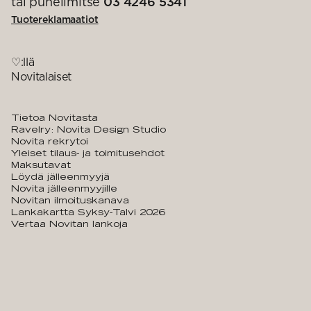
tai puhelimitse
03 4246 5341
Tuotereklamaatiot
♡:llä
Novitalaiset
Tietoa Novitasta
Ravelry: Novita Design Studio
Novita rekrytoi
Yleiset tilaus- ja toimitusehdot
Maksutavat
Löydä jälleenmyyjä
Novita jälleenmyyjille
Novitan ilmoituskanava
Lankakartta Syksy-Talvi 2026
Vertaa Novitan lankoja