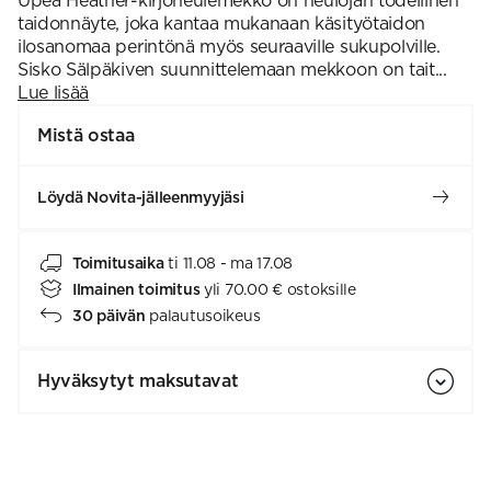
Upea Heather-kirjoneulemekko on neulojan todellinen
taidonnäyte, joka kantaa mukanaan käsityötaidon
ilosanomaa perintönä myös seuraaville sukupolville.
Sisko Sälpäkiven suunnittelemaan mekkoon on tait...
Lue lisää
Mistä ostaa
Löydä Novita-jälleenmyyjäsi
Toimitusaika
ti 11.08 - ma 17.08
Ilmainen toimitus
yli 70.00 € ostoksille
30 päivän
palautusoikeus
Hyväksytyt maksutavat