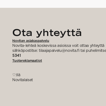
Ota yhteyttä
Novitan asiakaspalvelu
Novita-lehteä koskevissa asioissa voit ottaa yhteyttä
sähköpostitse: tilaajapalvelu@novita.fi tai puhelimits
5341
Tuotereklamaatiot
♡:llä
Novitalaiset