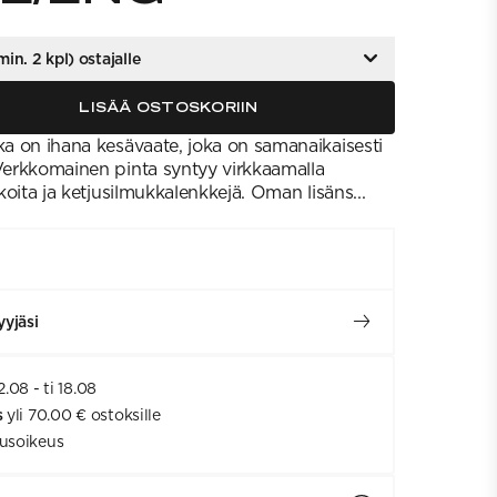
min. 2 kpl) ostajalle
LISÄÄ OSTOSKORIIN
ika on ihana kesävaate, joka on samanaikaisesti
 Verkkomainen pinta syntyy virkkaamalla
ukoita ja ketjusilmukkalenkkejä. Oman lisäns...
yjäsi
2.08 - ti 18.08
s
yli 70.00 € ostoksille
usoikeus