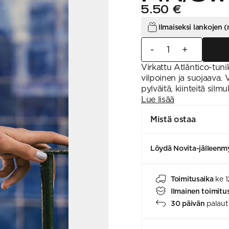
5.50 €
Ilmaiseksi lankojen (
-
+
Virkattu Atlântico-tun
vilpoinen ja suojaava.
pylväitä, kiinteitä silm
Lue lisää
Mistä ostaa
Löydä Novita-jälleenmy
Toimitusaika
ke 1
Ilmainen toimitu
30 päivän
palaut