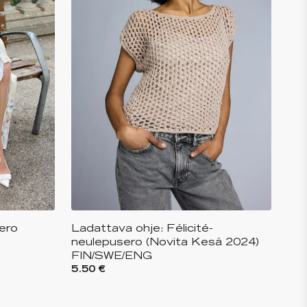
ero
Ladattava ohje: Félicité-
neulepusero (Novita Kesä 2024)
FIN/SWE/ENG
5.50 €