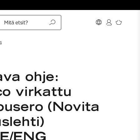
Mitä etsit?
G
va ohje:
co virkattu
usero (Novita
slehti)
WE/ENG