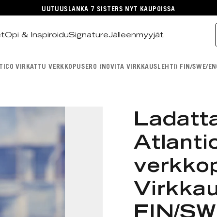
UUTUUSLANKA 7 SISTERS NYT KAUPOISSA
et
Opi & Inspiroidu
Signature
Jälleenmyyjät
TICO VIRKATTU VERKKOPUSERO (NOVITA VIRKKAUSLEHTI) FIN/SWE/EN
Ladatta
Atlanti
verkkop
Virkkau
FIN/S