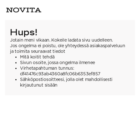
Hups!
Jotain meni vikaan. Kokeile ladata sivu uudelleen.
Jos ongelma ei poistu, ole yhteydessä asiakaspalveluun
ja toimita seuraavat tiedot
Mitä koitit tehdä
Sivun osoite, jossa ongelma ilmenee
Virhetapahtuman tunnus:
df41476c93ab4360a8fc06b6353ef857
Sähköpostiosoitteesi, jolla olet mahdollisesti
kirjautunut sisään