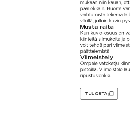
mukaan niin kauan, ett
päällekkäin. Huom! Vär
vaihtumista tekemällä k
värillä, jolloin kuvio 
Musta raita
Kun kuvio-osuus on valm
kiinteitä silmukoita ja
voit tehdä pari viimeis
päättelemistä.
Viimeistely
Ompele vetoketju kiinn
pistoilla. Viimeistele 
ripustuslenkki.
TULOSTA