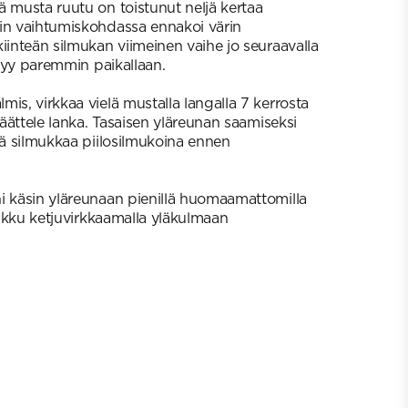
ä musta ruutu on toistunut neljä kertaa
in vaihtumiskohdassa ennakoi värin
iinteän silmukan viimeinen vaihe jo seuraavalla
pysyy paremmin paikallaan.
is, virkkaa vielä mustalla langalla 7 kerrosta
 päättele lanka. Tasaisen yläreunan saamiseksi
tä silmukkaa piilosilmukoina ennen
i käsin yläreunaan pienillä huomaamattomilla
laukku ketjuvirkkaamalla yläkulmaan