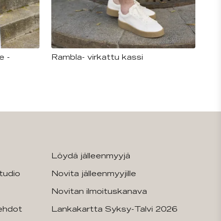
e -
Rambla- virkattu kassi
Löydä jälleenmyyjä
tudio
Novita jälleenmyyjille
Novitan ilmoituskanava
sehdot
Lankakartta Syksy-Talvi 2026