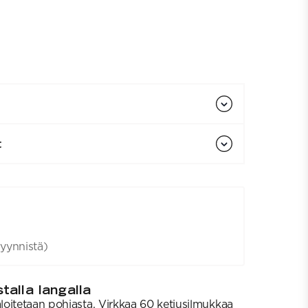
t
yynnistä)
talla langalla
oitetaan pohjasta. Virkkaa 60 ketjusilmukkaa