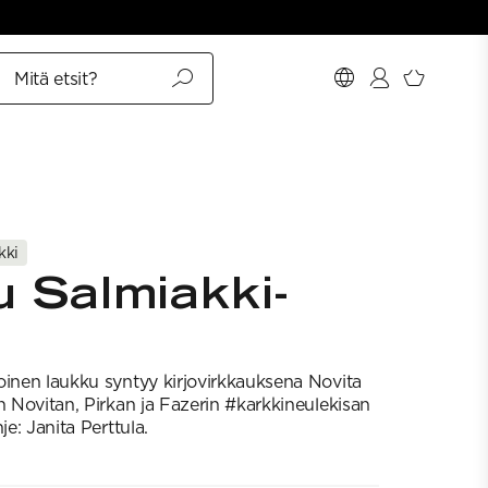
Mitä etsit?
kki
u Salmiakki-
oinen laukku syntyy kirjovirkkauksena Novita
n Novitan, Pirkan ja Fazerin #karkkineulekisan
je: Janita Perttula.