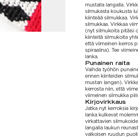
mustalla langalla. Virk
silmukasta koukusta lu
kiinteää silmukkaa. Vi
silmukkaa. Virkkaa vii
(nyt silmukoita pitäisi 
kiinteitä silmukoita yht
että viimeinen kerros 
spiraalina). Tee viimei
lanka.
Punainen raita
Vaihda työhön punainen
ennen kiinteiden silmuk
mustan langan). Virkkaa
kerrosta niin, että vii
viimeinen silmukka pii
Kirjovirkkaus
Jatka nyt kerroksia kirj
lanka kulkevat molemm
virkattavien silmukoiden
langalla laukun reunast
valkoisen ruudun puoliv