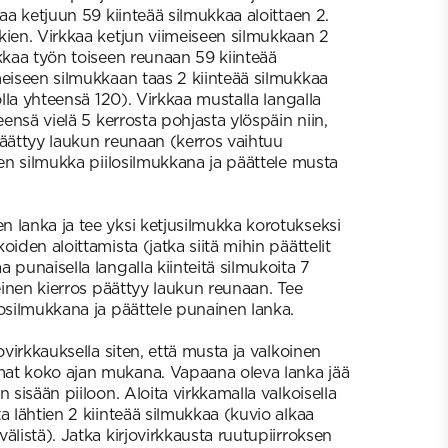
kaa ketjuun 59 kiinteää silmukkaa aloittaen 2.
kien. Virkkaa ketjun viimeiseen silmukkaan 2
rkkaa työn toiseen reunaan 59 kiinteää
meiseen silmukkaan taas 2 kiinteää silmukkaa
olla yhteensä 120). Virkkaa mustalla langalla
eensä vielä 5 kerrosta pohjasta ylöspäin niin,
päättyy laukun reunaan (kerros vaihtuu
nen silmukka piilosilmukkana ja päättele musta
 lanka ja tee yksi ketjusilmukka korotukseksi
oiden aloittamista (jatka siitä mihin päättelit
 punaisella langalla kiinteitä silmukoita 7
meinen kierros päättyy laukun reunaan. Tee
losilmukkana ja päättele punainen lanka.
ovirkkauksella siten, että musta ja valkoinen
at koko ajan mukana. Vapaana oleva lanka jää
 sisään piiloon. Aloita virkkamalla valkoisella
a lähtien 2 kiinteää silmukkaa (kuvio alkaa
älistä). Jatka kirjovirkkausta ruutupiirroksen