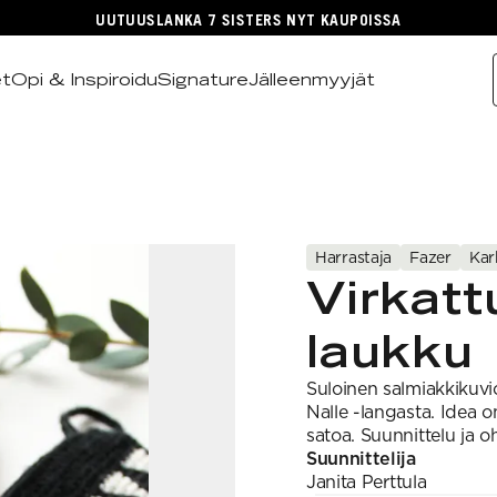
UUTUUSLANKA 7 SISTERS NYT KAUPOISSA
et
Opi & Inspiroidu
Signature
Jälleenmyyjät
Harrastaja
Fazer
Kar
Virkatt
laukku
Suloinen salmiakkikuvi
Nalle -langasta. Idea o
satoa. Suunnittelu ja oh
Suunnittelija
Janita
Perttula