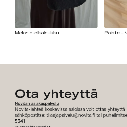
Melanie-olkalaukku
Paiste – 
Ota yhteyttä
Novitan asiakaspalvelu
Novita-lehteä koskevissa asioissa voit ottaa yhteyttä
sähköpostitse: tilaajapalvelu@novita.fi tai puhelimits
5341