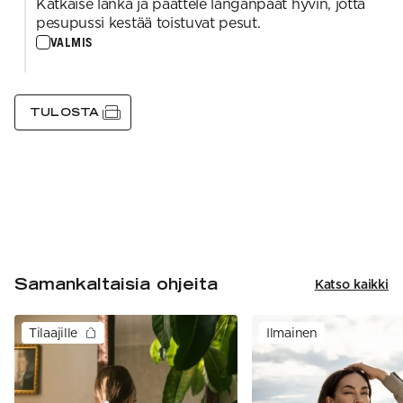
Katkaise lanka ja päättele langanpäät hyvin, jotta
pesupussi kestää toistuvat pesut.
VALMIS
TULOSTA
Samankaltaisia ohjeita
Katso kaikki
Tilaajille
Ilmainen