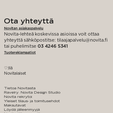
Ota yhteyttä
Novitan asiakaspalvelu
Novita-lehteä koskevissa asioissa voit ottaa
yhteyttä sähköpostitse: tilaajapalvelu@novita.fi
tai puhelimitse
03 4246 5341
Tuotereklamaatiot
♡:llä
Novitalaiset
Tietoa Novitasta
Ravelry: Novita Design Studio
Novita rekrytoi
Yleiset tilaus- ja toimitusehdot
Maksutavat
Löydä jälleenmyyjä