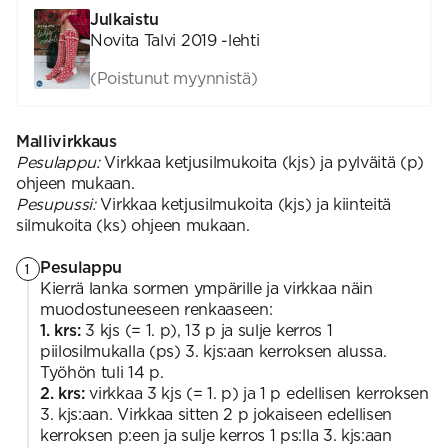
Julkaistu
Novita Talvi 2019 -lehti
(Poistunut myynnistä)
Mallivirkkaus
Pesulappu:
Virkkaa ketjusilmukoita (kjs) ja pylväitä (p)
ohjeen mukaan.
Pesupussi:
Virkkaa ketjusilmukoita (kjs) ja kiinteitä
silmukoita (ks) ohjeen mukaan.
Pesulappu
1
Kierrä lanka sormen ympärille ja virkkaa näin
muodostuneeseen renkaaseen:
1. krs:
3 kjs (= 1. p), 13 p ja sulje kerros 1
piilosilmukalla (ps) 3. kjs:aan kerroksen alussa.
Työhön tuli 14 p.
2. krs:
virkkaa 3 kjs (= 1. p) ja 1 p edellisen kerroksen
3. kjs:aan. Virkkaa sitten 2 p jokaiseen edellisen
kerroksen p:een ja sulje kerros 1 ps:lla 3. kjs:aan