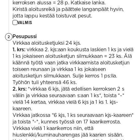
kerroksen alussa = 28 p. Katkaise lanka.
Kiristä aloitusreikä ja päättele langanpäät hyvin,
jotta lappu kestää toistuvat pesut.
VALMIS
Pesupussi
2
Virkkaa aloitusketjuksi 24 kjs.
1. krs:
virkkaa 2. kjs:aan koukusta laskien 1 ks ja vielä
1 ks jokaiseen aloitusketjun silmukkaan = 23 ks. Älä
käännä työtä vaan jatka virkkaamista aloitusketjun
toiseen reunaan ja virkkaa 1 ks jokaiseen
aloitusketjun silmukkaan. Sulje kerros 1 ps:lla.
Työhön tuli yhteensä 46 ks.
2. krs:
*virkkaa 6 kjs, jätä edellisen kerroksen 2 s
väliin ja virkkaa seuraavaan s:aan 1 ks*, toista *-*
vielä 14 kertaa, virkkaa vielä 6 kjs ja 1 ks 1. kjs-
kaareen.
Virkkaa jatkossa *6 kjs, 1 ks seuraavaan kjs-kaareen*
ja toista *-*, kunnes työssä on 17 kaarikerrosta.
Virkkaa vielä 1 kaarikerros niin, että
hiuslenkki/kuminauharengas jää kaarien sisään.