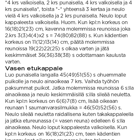
*4 krs valkoisella, 2 krs punaisella, 4 krs valkoisella ja 4
krs punaisella*, toista *-* yhteensä 3 kertaa ja neulo
vielä 4 krs valkoisella ja 2 krs punaisella. Neulo loput
kappaleesta valkoisella. Huom. Kun kpl:n korkeus on
16(18)21(23) cm, kavenna molemmissa reunoissa joka
2.krs 3(3)4(4)x2 s = 74(80)82(88) s. Kun kädentien
korkeus on 11(12)13(14) cm, päätä molemmissa
reunoissa 19(22)22(25) s olkaa varten ja jätä
keskimmäiset 36(36)38(38) s odottamaan kaulusta
varten.
Vasen etukappale
Luo punaisella langalla 45(49)51(55) s ohuemmalle
puikolle ja neulo ainaoikeaa 7 krs. Vaihda työhön
paksummat puikot. Jatka molemmissa reunoissa 6 s:lla
ainaoikeaa ja neulo keskimmäisillä s:illa sileää neuletta.
Kun kpl:n korkeus on 6(6)7(8) cm, lisää oikeaan
reunaan 1 saumanvarasilmukka = 46(50)52(56) s.
Neulo sileää neuletta raidallisena kuten takakappaleella
ja jatka etureunassa (= vasen reuna) edelleen 6 s:lla
ainaoikeaa. Neulo loput kappaleesta valkoisella. Kun
kpl:n korkeus on 16(18)21(23) cm, teen kädentien