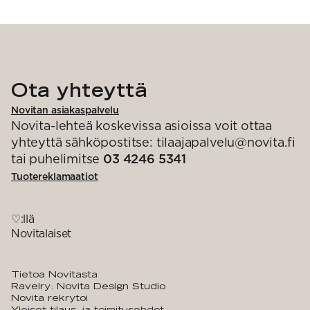
Ota yhteyttä
Novitan asiakaspalvelu
Novita-lehteä koskevissa asioissa voit ottaa
yhteyttä sähköpostitse: tilaajapalvelu@novita.fi
tai puhelimitse
03 4246 5341
Tuotereklamaatiot
♡:llä
Novitalaiset
Tietoa Novitasta
Ravelry: Novita Design Studio
Novita rekrytoi
Yleiset tilaus- ja toimitusehdot