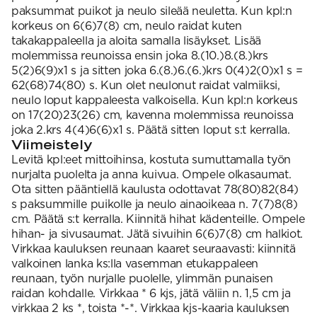
paksummat puikot ja neulo sileää neuletta. Kun kpl:n
korkeus on 6(6)7(8) cm, neulo raidat kuten
takakappaleella ja aloita samalla lisäykset. Lisää
molemmissa reunoissa ensin joka 8.(10.)8.(8.)krs
5(2)6(9)x1 s ja sitten joka 6.(8.)6.(6.)krs 0(4)2(0)x1 s =
62(68)74(80) s. Kun olet neulonut raidat valmiiksi,
neulo loput kappaleesta valkoisella. Kun kpl:n korkeus
on 17(20)23(26) cm, kavenna molemmissa reunoissa
joka 2.krs 4(4)6(6)x1 s. Päätä sitten loput s:t kerralla.
Viimeistely
Levitä kpl:eet mittoihinsa, kostuta sumuttamalla työn
nurjalta puolelta ja anna kuivua. Ompele olkasaumat.
Ota sitten pääntiellä kaulusta odottavat 78(80)82(84)
s paksummille puikolle ja neulo ainaoikeaa n. 7(7)8(8)
cm. Päätä s:t kerralla. Kiinnitä hihat kädenteille. Ompele
hihan- ja sivusaumat. Jätä sivuihin 6(6)7(8) cm halkiot.
Virkkaa kauluksen reunaan kaaret seuraavasti: kiinnitä
valkoinen lanka ks:lla vasemman etukappaleen
reunaan, työn nurjalle puolelle, ylimmän punaisen
raidan kohdalle. Virkkaa * 6 kjs, jätä väliin n. 1,5 cm ja
virkkaa 2 ks *, toista *-*. Virkkaa kjs-kaaria kauluksen