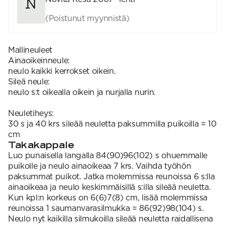
(Poistunut myynnistä)
Mallineuleet
Ainaoikeinneule:
neulo kaikki kerrokset oikein.
Sileä neule:
neulo s:t oikealla oikein ja nurjalla nurin.
Neuletiheys:
30 s ja 40 krs sileää neuletta paksummilla puikoilla = 10
cm
Takakappale
Luo punaisella langalla 84(90)96(102) s ohuemmalle
puikolle ja neulo ainaoikeaa 7 krs. Vaihda työhön
paksummat puikot. Jatka molemmissa reunoissa 6 s:lla
ainaoikeaa ja neulo keskimmäisillä s:illa sileää neuletta.
Kun kpl:n korkeus on 6(6)7(8) cm, lisää molemmissa
reunoissa 1 saumanvarasilmukka = 86(92)98(104) s.
Neulo nyt kaikilla silmukoilla sileää neuletta raidallisena