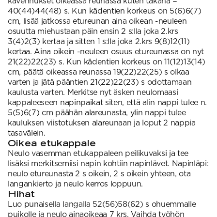
kavennukset oikeassa reunassa kuten takana =
40(44)44(48) s. Kun kädentien korkeus on 5(6)6(7)
cm, lisää jatkossa etureunan aina oikean -neuleen
osuutta miehustaan päin ensin 2 s:lla joka 2.krs
3(4)2(3) kertaa ja sitten 1 s:lla joka 2.krs 9(8)12(11)
kertaa. Aina oikein -neuleen osuus etureunassa on nyt
21(22)22(23) s. Kun kädentien korkeus on 11(12)13(14)
cm, päätä oikeassa reunassa 19(22)22(25) s olkaa
varten ja jätä pääntien 21(22)22(23) s odottamaan
kaulusta varten. Merkitse nyt äsken neulomaasi
kappaleeseen napinpaikat siten, että alin nappi tulee n.
5(5)6(7) cm päähän alareunasta, ylin nappi tulee
kauluksen viistotuksen alareunaan ja loput 2 nappia
tasavälein.
Oikea etukappale
Neulo vasemman etukappaleen peilikuvaksi ja tee
lisäksi merkitsemiisi napin kohtiin napinlävet. Napinläpi:
neulo etureunasta 2 s oikein, 2 s oikein yhteen, ota
langankierto ja neulo kerros loppuun.
Hihat
Luo punaisella langalla 52(56)58(62) s ohuemmalle
puikolle ja neulo ainaoikeaa 7 krs. Vaihda työhön