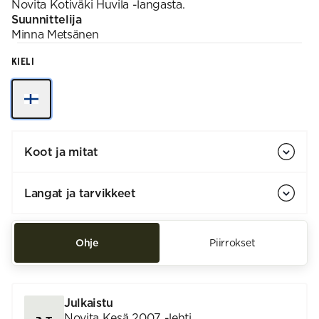
Novita Kotiväki Huvila -langasta.
Suunnittelija
Minna
Metsänen
KIELI
Koot ja mitat
Langat ja tarvikkeet
Ohje
Piirrokset
Julkaistu
Novita Kesä 2007 -lehti