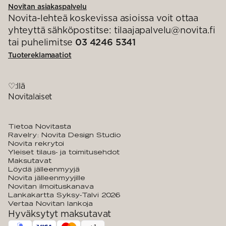
Novitan asiakaspalvelu
Novita-lehteä koskevissa asioissa voit ottaa
yhteyttä sähköpostitse: tilaajapalvelu@novita.fi
tai puhelimitse
03 4246 5341
Tuotereklamaatiot
♡:llä
Novitalaiset
Tietoa Novitasta
Ravelry: Novita Design Studio
Novita rekrytoi
Yleiset tilaus- ja toimitusehdot
Maksutavat
Löydä jälleenmyyjä
Novita jälleenmyyjille
Novitan ilmoituskanava
Lankakartta Syksy-Talvi 2026
Vertaa Novitan lankoja
Hyväksytyt maksutavat