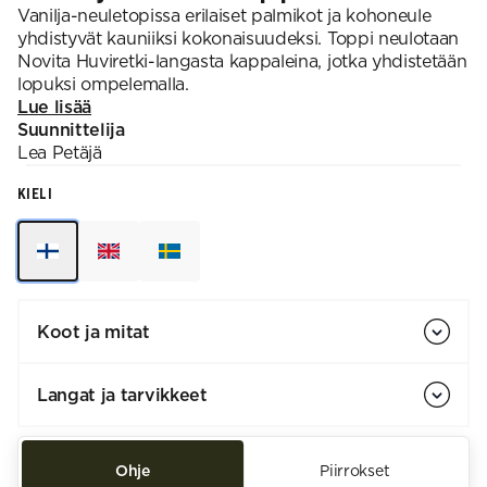
Vanilja-neuletopissa erilaiset palmikot ja kohoneule
yhdistyvät kauniiksi kokonaisuudeksi. Toppi neulotaan
Novita Huviretki-langasta kappaleina, jotka yhdistetään
lopuksi ompelemalla.
Lue lisää
Suunnittelija
Lea
Petäjä
KIELI
Koot ja mitat
Langat ja tarvikkeet
Ohje
Piirrokset