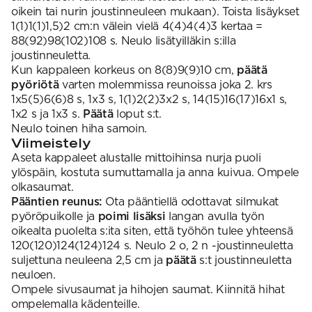
oikein tai nurin joustinneuleen mukaan). Toista lisäykset
1(1)1(1)1,5)2 cm:n välein vielä 4(4)4(4)3 kertaa =
88(92)98(102)108 s. Neulo lisätyilläkin s:illa
joustinneuletta.
Kun kappaleen korkeus on 8(8)9(9)10 cm,
päätä
pyöriötä
varten molemmissa reunoissa joka 2. krs
1x5(5)6(6)8 s, 1x3 s, 1(1)2(2)3x2 s, 14(15)16(17)16x1 s,
1x2 s ja 1x3 s.
Päätä
loput s:t.
Neulo toinen hiha samoin.
Viimeistely
Aseta kappaleet alustalle mittoihinsa nurja puoli
ylöspäin, kostuta sumuttamalla ja anna kuivua. Ompele
olkasaumat.
Pääntien reunus:
Ota pääntiellä odottavat silmukat
pyöröpuikolle ja
poimi lisäksi
langan avulla työn
oikealta puolelta s:ita siten, että työhön tulee yhteensä
120(120)124(124)124 s. Neulo 2 o, 2 n -joustinneuletta
suljettuna neuleena 2,5 cm ja
päätä
s:t joustinneuletta
neuloen.
Ompele sivusaumat ja hihojen saumat. Kiinnitä hihat
ompelemalla kädenteille.