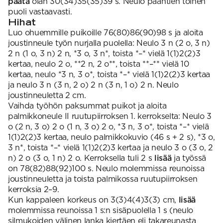
päätä
olan 30(34)35(35)39 s. Neulo pääntien toinen
puoli vastaavasti.
Hihat
Luo ohuemmille puikoille 76(80)86(90)98 s ja aloita
joustinneule työn nurjalla puolella: Neulo 3 n (2 o, 3 n)
2 n (1 o, 3 n) 2 n, *3 o, 3 n*, toista *–* vielä 1(1)2(2)3
kertaa, neulo 2 o, **2 n, 2 o**, toista **–** vielä 10
kertaa, neulo *3 n, 3 o*, toista *–* vielä 1(1)2(2)3 kertaa
ja neulo 3 n (3 n, 2 o) 2 n (3 n, 1 o) 2 n. Neulo
joustinneuletta 2 cm.
Vaihda työhön paksummat puikot ja aloita
palmikkoneule II ruutupiirroksen 1. kerrokselta: Neulo 3
o (2 n, 3 o) 2 o (1 n, 3 o) 2 o, *3 n, 3 o*, toista *–* vielä
1(1)2(2)3 kertaa, neulo palmikkokuvio (46 s + 2 s), *3 o,
3 n*, toista *–* vielä 1(1)2(2)3 kertaa ja neulo 3 o (3 o, 2
n) 2 o (3 o, 1 n) 2 o. Kerroksella tuli 2 s
lisää
ja työssä
on 78(82)88(92)100 s. Neulo molemmissa reunoissa
joustinneuletta ja toista palmikossa ruutupiirroksen
kerroksia 2–9.
Kun kappaleen korkeus on 3(3)4(4)3(3) cm,
lisää
molemmissa reunoissa 1 s:n sisäpuolella 1 s (neulo
silmukoiden välinen lanka kiertäen eli takareunasta