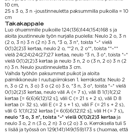
10 cm,
25 s 3 o, 3 n -joustinneuletta paksummilla puikoilla = 10
cm
Takakappale
Luo ohuemmille puikoille 124(136)144(154)168 s ja
aloita joustinneule työn nurjalla puolella: Neulo 2 o, 3 n
(2 o, 3 n) 3 n (2 n) 3 n, *3 o, 3 n*, toista *–* vielä
0(1)2(2)3 kertaa, neulo 2 o, **2 n, 2 o**, toista **–**
vielä 24(24)24(27)27 kertaa, neulo *3 n, 3 o*, toista *–*
vielä 0(1)2(2)3 kertaa ja neulo 3 n, 2 o (3 n, 2 o) 3 n (2
n) 3 n. Neulo joustinneuletta 3 cm.
Vaihda työhön paksummat puikot ja aloita
palmikkoneule I ruutupiirroksen 1. kerrokselta: Neulo 2
n, 3 o (2 n, 3 o) 3 o (2 o) 3 o, *3 n, 3 o*, toista *–* vielä
0(1)2(2)3 kertaa, neulo väli A (= 7 s), väli B 1(1)1(2)2
kertaa [= 6(6)6(12)12 s], väli C (= 21 s + 2 s), väli D 8
kertaa (= 32 s), väli E (= 2 s + 1 s), väli F (= 21 s + 2 s),
väli G 1(1)1(2)2 kertaa [= 6(6)6(12)12 s], väli H (= 7 s)
,
neulo *3 o, 3 n*, toista *–* vielä 0(1)2(2)3 kertaa
ja
neulo 3 o, 2 n (3 o, 2 n) 3 o (2 o) 3 o. Kerroksella tuli 5
s lisää ja työssä on 129(141)149(159)173 s (huomaa, että