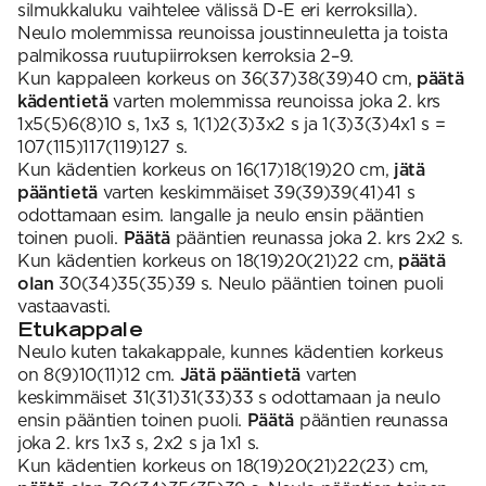
silmukkaluku vaihtelee välissä D-E eri kerroksilla).
Neulo molemmissa reunoissa joustinneuletta ja toista
palmikossa ruutupiirroksen kerroksia 2–9.
Kun kappaleen korkeus on 36(37)38(39)40 cm,
päätä
kädentietä
varten molemmissa reunoissa joka 2. krs
1x5(5)6(8)10 s, 1x3 s, 1(1)2(3)3x2 s ja 1(3)3(3)4x1 s =
107(115)117(119)127 s.
Kun kädentien korkeus on 16(17)18(19)20 cm,
jätä
pääntietä
varten keskimmäiset 39(39)39(41)41 s
odottamaan esim. langalle ja neulo ensin pääntien
toinen puoli.
Päätä
pääntien reunassa joka 2. krs 2x2 s.
Kun kädentien korkeus on 18(19)20(21)22 cm,
päätä
olan
30(34)35(35)39 s. Neulo pääntien toinen puoli
vastaavasti.
Etukappale
Neulo kuten takakappale, kunnes kädentien korkeus
on 8(9)10(11)12 cm.
Jätä pääntietä
varten
keskimmäiset 31(31)31(33)33 s odottamaan ja neulo
ensin pääntien toinen puoli.
Päätä
pääntien reunassa
joka 2. krs 1x3 s, 2x2 s ja 1x1 s.
Kun kädentien korkeus on 18(19)20(21)22(23) cm,