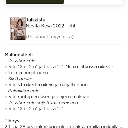
Julkaistu
Novita Kesä 2022 -lehti
(Poistunut myynnistä)
Mallineuleet:
- Joustinneule:
neulo *2 o, 2 n* ja toista *–*. Neulo jatkossa oikeat s:t
oikein ja nurjat nurin.
- Sileä neule:
neulo s:t oikealla oikein ja nurjalla nurin.
- Palmikkoneule:
neulo ruutupiirroksen ja ohjeen mukaan.
- Joustinneule suljettuna neuleena:
neulo *2 o, 2 n* ja toista *–*.
Tiheys:
29 s ja 28 krs palmikkoneuletta paksummilla puikoilla =