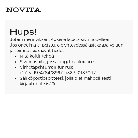
Hups!
Jotain meni vikaan. Kokeile ladata sivu uudelleen.
Jos ongelma ei poistu, ole yhteydessä asiakaspalveluun
ja toimita seuraavat tiedot
Mitä koitit tehdä
Sivun osoite, jossa ongelma ilmenee
Virhetapahtuman tunnus:
c1d17ad97476478997c7383c0f830ff7
Sähköpostiosoitteesi, jolla olet mahdollisesti
kirjautunut sisään