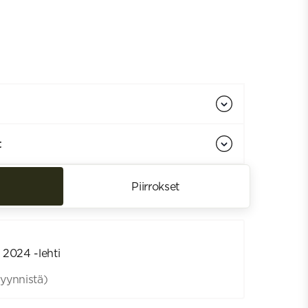
t
Piirrokset
 2024 -lehti
yynnistä)