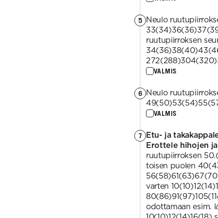
Neulo ruutupiirroks
5
33(34)36(36)37(39).
ruutupiirroksen seur
34(36)38(40)43(46)
272(288)304(320)
VALMIS
Neulo ruutupiirroks
6
49(50)53(54)55(57
VALMIS
Etu- ja takakappal
7
Erottele hihojen ja
ruutupiirroksen 50.(
toisen puolen 40(
56(58)61(63)67(70)
varten 10(10)12(14)
80(86)91(97)105(11
odottamaan esim. l
10(10)12(14)16(18) 