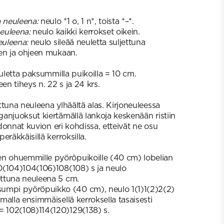
a neuleena:
neulo *1 o, 1 n*, toista *–*.
neuleena:
neulo kaikki kerrokset oikein.
euleena:
neulo sileää neuletta suljettuna
en ja ohjeen mukaan.
euletta paksummilla puikoilla = 10 cm.
en tiheys n. 22 s ja 24 krs.
tuna neuleena ylhäältä alas. Kirjoneuleessa
anjuoksut kiertämällä lankoja keskenään ristiin
idonnat kuvion eri kohdissa, etteivät ne osu
eräkkäisillä kerroksilla.
en ohuemmille pyöröpuikoille (40 cm) lobelian
100(104)104(106)108(108) s ja neulo
jettuna neuleena 5 cm.
umpi pyöröpuikko (40 cm), neulo 1(1)1(2)2(2)
malla ensimmäisellä kerroksella tasaisesti
= 102(108)114(120)129(138) s.