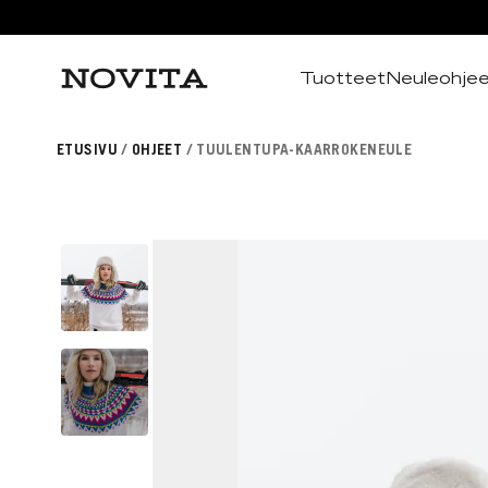
Tuotteet
Neuleohje
Haku
ETUSIVU
OHJEET
TUULENTUPA-KAARROKENEULE