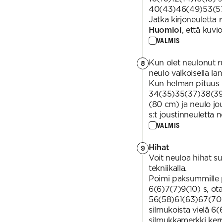
40(43)46(49)53(57
Jatka kirjoneuletta 
Huomioi
, että kuv
VALMIS
Kun olet neulonut ru
8
neulo valkoisella la
Kun helman pituus k
34(35)35(37)38(39
(80 cm) ja neulo jo
s:t joustinneuletta 
VALMIS
Hihat
9
Voit neuloa hihat s
tekniikalla.
Poimi paksummille pu
6(6)7(7)9(10) s, ot
56(58)61(63)67(70)
silmukoista vielä 6
silmukkamerkki ker