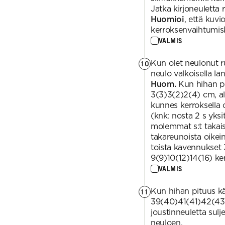
Jatka kirjoneuletta 
Huomioi
, että kuvi
kerroksenvaihtumis
VALMIS
Kun olet neulonut ru
10
neulo valkoisella la
Huom.
Kun hihan pi
3(3)3(2)2(4) cm, a
kunnes kerroksella 
(knk: nosta 2 s yksit
molemmat s:t takais
takareunoista oikein
toista kavennukset 
9(9)10(12)14(16) k
VALMIS
Kun hihan pituus kä
11
39(40)41(41)42(43
joustinneuletta sulj
neuloen.