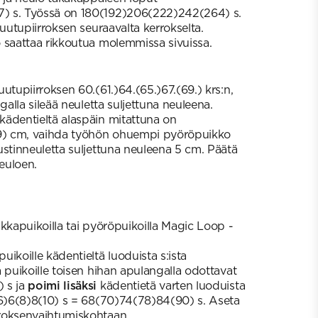
) s. Työssä on 180(192)206(222)242(264) s.
ruutupiirroksen seuraavalta kerrokselta.
io saattaa rikkoutua molemmissa sivuissa.
utupiirroksen 60.(61.)64.(65.)67.(69.) krs:n,
ngalla sileää neuletta suljettuna neuleena.
ädentieltä alaspäin mitattuna on
) cm, vaihda työhön ohuempi pyöröpuikko
ustinneuletta suljettuna neuleena 5 cm. Päätä
neuloen.
ukkapuikoilla tai pyöröpuikoilla Magic Loop -
ikoille kädentieltä luoduista s:ista
a puikoille toisen hihan apulangalla odottavat
 s ja
poimi lisäksi
kädentietä varten luoduista
(6)6(8)8(10) s = 68(70)74(78)84(90) s. Aseta
roksenvaihtumiskohtaan.