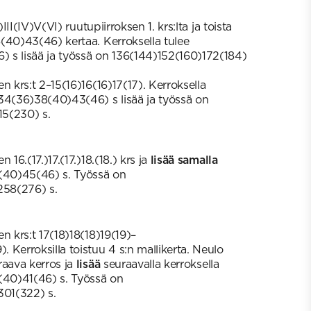
)III(IV)V(VI) ruutupiirroksen 1. krs:lta ja toista
(40)43(46) kertaa. Kerroksella tulee
 s lisää ja työssä on 136(144)152(160)172(184)
n krs:t 2–15(16)16(16)17(17). Kerroksella
34(36)38(40)43(46) s lisää ja työssä on
5(230) s.
 16.(17.)17.(17.)18.(18.) krs ja
lisää samalla
8(40)45(46) s. Työssä on
58(276) s.
n krs:t 17(18)18(18)19(19)–
 Kerroksilla toistuu 4 s:n mallikerta. Neulo
raava kerros ja
lisää
seuraavalla kerroksella
(40)41(46) s. Työssä on
01(322) s.