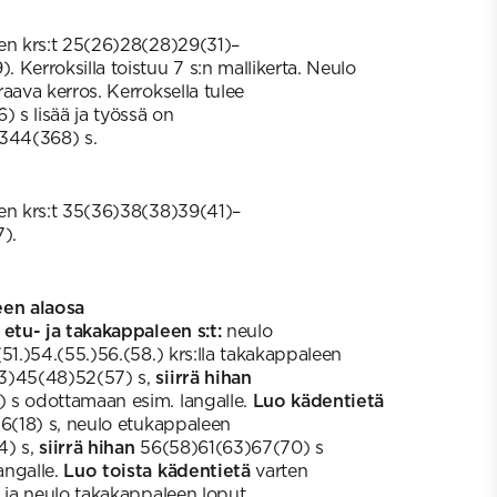
en krs:t 25(26)28(28)29(31)–
 Kerroksilla toistuu 7 s:n mallikerta. Neulo
aava kerros. Kerroksella tulee
 s lisää ja työssä on
344(368) s.
en krs:t 35(36)38(38)39(41)–
).
een alaosa
 etu- ja takakappaleen s:t:
neulo
51.)54.(55.)56.(58.) krs:lla takakappaleen
43)45(48)52(57) s,
siirrä hihan
 s odottamaan esim. langalle.
Luo kädentietä
16(18) s, neulo etukappaleen
4) s,
siirrä hihan
56(58)61(63)67(70) s
angalle.
Luo toista kädentietä
varten
s ja neulo takakappaleen loput