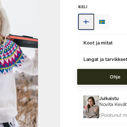
KIELI
Koot ja mitat
Langat ja tarvikkee
Ohje
Julkaistu
Novita Kevät
(Poistunut m