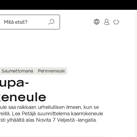
Mitä etsit?
Saumattomana
Perinneneule
upa-
keneule
le saa raikkaan urheilullisen ilmeen, kun se
reillä. Lea Petäjä suunnittelema kaarrokeneule
 ylhäältä alas Novita 7 Veljestä -langalla.