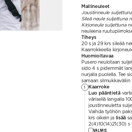
Mallineuleet
Joustinneule suljettun
Sileä neule suljettuna 
Kirjoneule suljettuna n
neuleena ruutupiirroks
Tiheys
20 s ja 29 krs sileää n
Kaarrokkeella kirjoneule
Huomioitavaa
Pusero neulotaan suljet
sido 4 s pidemmät lang
nurjalla puolella. Tee s
samaan silmukkaväliin p
Kaarroke
1
Luo pääntietä
vart
värisellä langalla 
joustinneuletta sul
Vaihda työhön paks
krs oikein ja
lisää
sa
2(4)10(14)21(30) s 
VALMIS