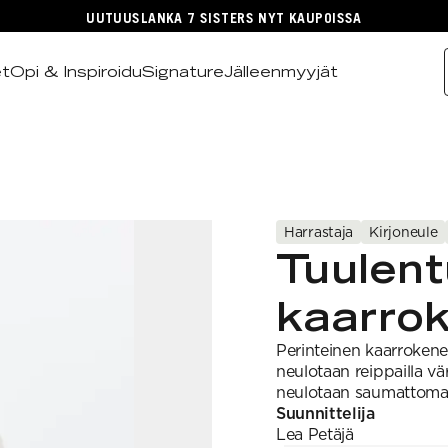
UUTUUSLANKA 7 SISTERS NYT KAUPOISSA
et
Opi & Inspiroidu
Signature
Jälleenmyyjät
Harrastaja
Kirjoneule
Tuulent
kaarro
Perinteinen kaarrokeneu
neulotaan reippailla vä
neulotaan saumattomasti
Suunnittelija
Lea
Petäjä