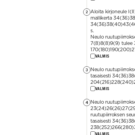
Aloita kirjoneule I(II
2
mallikerta 34(36)38
34(36)38(40)43(46)
s.
Neulo ruutupiirrokse
7(8)8(8)9(9) tulee 
170(180)190(200)21
VALMIS
Neulo ruutupiirroksen
3
tasaisesti 34(36)3
204(216)228(240)2
VALMIS
Neulo ruutupiirrokse
4
23(24)26(26)27(29).
ruutupiirroksen seu
tasaisesti 34(36)38
238(252)266(280)3
VALMIS