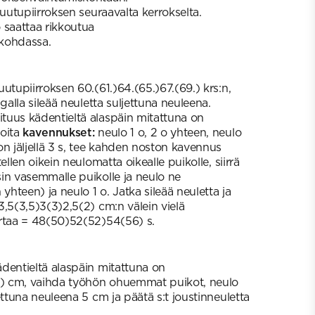
ruutupiirroksen seuraavalta kerrokselta.
o saattaa rikkoutua
kohdassa.
utupiirroksen 60.(61.)64.(65.)67.(69.) krs:n,
ngalla sileää neuletta suljettuna neuleena.
tuus kädentieltä alaspäin mitattuna on
loita
kavennukset:
neulo 1 o, 2 o yhteen, neulo
on jäljellä 3 s, tee kahden noston kavennus
ellen oikein neulomatta oikealle puikolle, siirrä
in vasemmalle puikolle ja neulo ne
 yhteen) ja neulo 1 o. Jatka sileää neuletta ja
3,5(3,5)3(3)2,5(2) cm:n välein vielä
ertaa = 48(50)52(52)54(56) s.
dentieltä alaspäin mitattuna on
) cm, vaihda työhön ohuemmat puikot, neulo
ettuna neuleena 5 cm ja päätä s:t joustinneuletta