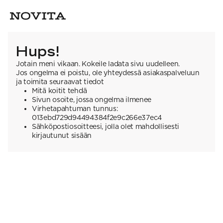
Hups!
Jotain meni vikaan. Kokeile ladata sivu uudelleen.
Jos ongelma ei poistu, ole yhteydessä asiakaspalveluun
ja toimita seuraavat tiedot
Mitä koitit tehdä
Sivun osoite, jossa ongelma ilmenee
Virhetapahtuman tunnus:
013ebd729d94494384f2e9c266e37ec4
Sähköpostiosoitteesi, jolla olet mahdollisesti
kirjautunut sisään