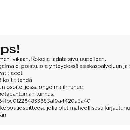
ps!
meni vikaan. Kokeile ladata sivu uudelleen.
elma ei poistu, ole yhteydessä asiakaspalveluun ja 
at tiedot
ä koitit tehdä
un osoite, jossa ongelma ilmenee
hetapahtuman tunnus:
24fbc012284833883af9a4420a3a40
köpostiosoitteesi, jolla olet mahdollisesti kirjautunu
ään