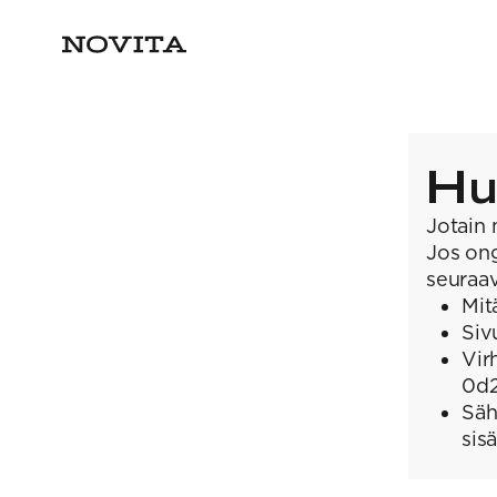
Hu
Jotain 
Jos ong
seuraav
Mit
Siv
Vir
0d
Säh
sis