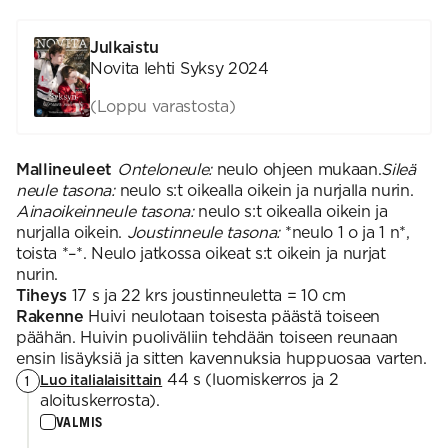
Julkaistu
Novita lehti Syksy 2024
(Loppu varastosta)
Mallineuleet
Onteloneule:
neulo ohjeen mukaan.
Sileä
neule tasona:
neulo s:t oikealla oikein ja nurjalla nurin.
Ainaoikeinneule tasona:
neulo s:t oikealla oikein ja
nurjalla oikein.
Joustinneule tasona:
*neulo 1 o ja 1 n*,
toista *–*. Neulo jatkossa oikeat s:t oikein ja nurjat
nurin.
Tiheys
17 s ja 22 krs joustinneuletta = 10 cm
Rakenne
Huivi neulotaan toisesta päästä toiseen
päähän. Huivin puoliväliin tehdään toiseen reunaan
ensin lisäyksiä ja sitten kavennuksia huppuosaa varten.
44 s (luomiskerros ja 2
1
Luo italialaisittain
aloituskerrosta).
VALMIS