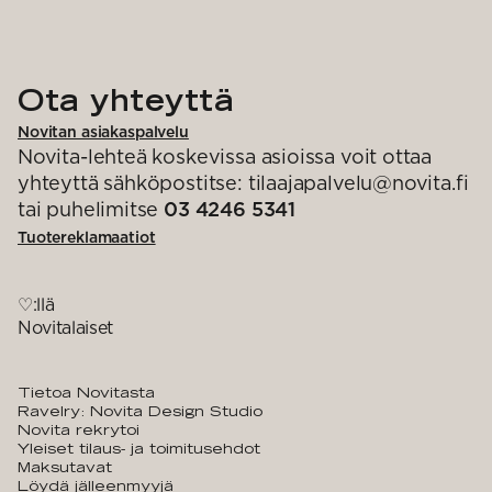
Ota yhteyttä
Novitan asiakaspalvelu
Novita-lehteä koskevissa asioissa voit ottaa
yhteyttä sähköpostitse: tilaajapalvelu@novita.fi
tai puhelimitse
03 4246 5341
Tuotereklamaatiot
♡:llä
Novitalaiset
Tietoa Novitasta
Ravelry: Novita Design Studio
Novita rekrytoi
Yleiset tilaus- ja toimitusehdot
Maksutavat
Löydä jälleenmyyjä