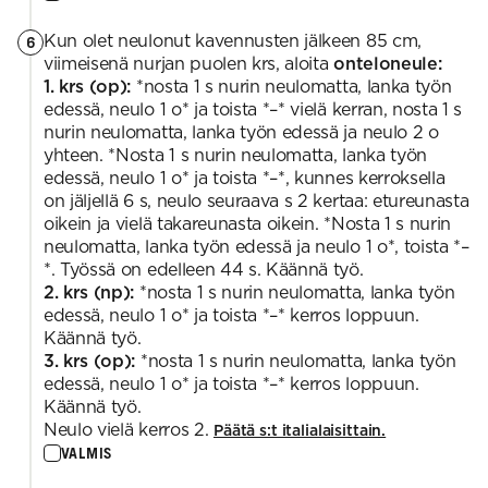
Kun olet neulonut kavennusten jälkeen 85 cm,
6
viimeisenä nurjan puolen krs, aloita
onteloneule:
1. krs (op):
*nosta 1 s nurin neulomatta, lanka työn
edessä, neulo 1 o* ja toista *–* vielä kerran, nosta 1 s
nurin neulomatta, lanka työn edessä ja neulo 2 o
yhteen. *Nosta 1 s nurin neulomatta, lanka työn
edessä, neulo 1 o* ja toista *–*, kunnes kerroksella
on jäljellä 6 s, neulo seuraava s 2 kertaa: etureunasta
oikein ja vielä takareunasta oikein. *Nosta 1 s nurin
neulomatta, lanka työn edessä ja neulo 1 o*, toista *–
*. Työssä on edelleen 44 s. Käännä työ.
2. krs (np):
*nosta 1 s nurin neulomatta, lanka työn
edessä, neulo 1 o* ja toista *–* kerros loppuun.
Käännä työ.
3. krs (op):
*nosta 1 s nurin neulomatta, lanka työn
edessä, neulo 1 o* ja toista *–* kerros loppuun.
Käännä työ.
Neulo vielä kerros 2.
Päätä s:t italialaisittain.
VALMIS