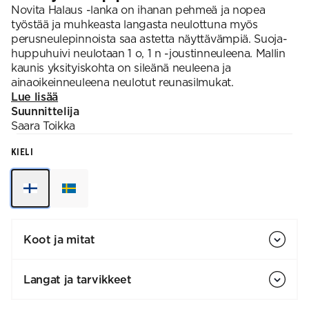
Novita Halaus -lanka on ihanan pehmeä ja nopea
työstää ja muhkeasta langasta neulottuna myös
perusneulepinnoista saa astetta näyttävämpiä. Suoja-
huppuhuivi neulotaan 1 o, 1 n -joustinneuleena. Mallin
kaunis yksityiskohta on sileänä neuleena ja
ainaoikeinneuleena neulotut reunasilmukat.
Lue lisää
Suunnittelija
Saara
Toikka
KIELI
Koot ja mitat
Langat ja tarvikkeet