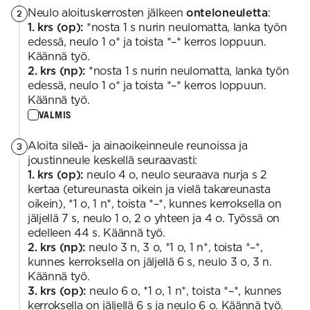
Neulo aloituskerrosten jälkeen
onteloneuletta
:
2
1. krs (op):
*nosta 1 s nurin neulomatta, lanka työn
edessä, neulo 1 o* ja toista *–* kerros loppuun.
Käännä työ.
2. krs (np):
*nosta 1 s nurin neulomatta, lanka työn
edessä, neulo 1 o* ja toista *–* kerros loppuun.
Käännä työ.
VALMIS
Aloita sileä- ja ainaoikeinneule reunoissa ja
3
joustinneule keskellä seuraavasti:
1. krs (op):
neulo 4 o, neulo seuraava nurja s 2
kertaa (etureunasta oikein ja vielä takareunasta
oikein), *1 o, 1 n*, toista *–*, kunnes kerroksella on
jäljellä 7 s, neulo 1 o, 2 o yhteen ja 4 o. Työssä on
edelleen 44 s. Käännä työ.
2. krs (np):
neulo 3 n, 3 o, *1 o, 1 n*, toista *–*,
kunnes kerroksella on jäljellä 6 s, neulo 3 o, 3 n.
Käännä työ.
3. krs (op):
neulo 6 o, *1 o, 1 n*, toista *–*, kunnes
kerroksella on jäljellä 6 s ja neulo 6 o. Käännä työ.