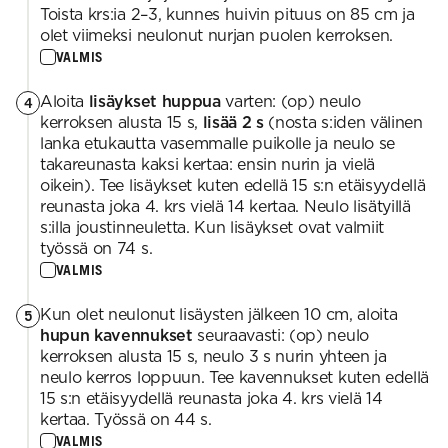
Toista krs:ia 2–3, kunnes huivin pituus on 85 cm ja
olet viimeksi neulonut nurjan puolen kerroksen.
VALMIS
Aloita
lisäykset huppua
varten: (op) neulo
4
kerroksen alusta 15 s,
lisää 2 s
(nosta s:iden välinen
lanka etukautta vasemmalle puikolle ja neulo se
takareunasta kaksi kertaa: ensin nurin ja vielä
oikein). Tee lisäykset kuten edellä 15 s:n etäisyydellä
reunasta joka 4. krs vielä 14 kertaa. Neulo lisätyillä
s:illa joustinneuletta. Kun lisäykset ovat valmiit
työssä on 74 s.
VALMIS
Kun olet neulonut lisäysten jälkeen 10 cm, aloita
5
hupun kavennukset
seuraavasti: (op) neulo
kerroksen alusta 15 s, neulo 3 s nurin yhteen ja
neulo kerros loppuun. Tee kavennukset kuten edellä
15 s:n etäisyydellä reunasta joka 4. krs vielä 14
kertaa. Työssä on 44 s.
VALMIS