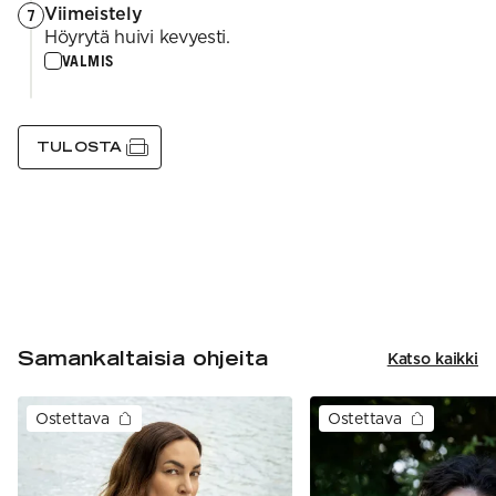
Viimeistely
7
Höyrytä huivi kevyesti.
VALMIS
TULOSTA
Samankaltaisia ohjeita
Katso kaikki
Ostettava
Ostettava