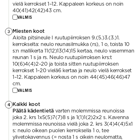
vielä kerrokset 1–12. Kappaleen korkeus on noin
40(41)42(42)43 cm.
VALMIS
Miesten koot
3
Aloita pitsineule I ruutupiirroksen 9.(5.)3.(3.)1.
kerrokselta: neulo reunasilmukka (rs), 1 o, toista 10
s:n mallikerta 11(12)13(14)15 kertaa, neulo vasemman
reunan 1 s ja rs. Neulo ruutupiirroksen krs:t
10(6)4(4)2–20 ja toista sitten ruutupiirroksen
kerrokset 1–20 vielä6 kertaa ja neulo vielä kerrokset
1–12. Kappaleen korkeus on noin 44(45)46(46)47
cm.
VALMIS
Kaikki koot
4
Päätä kädentietä
varten molemmissa reunoissa
joka 2. krs 1x5(5)7(7)8 s ja 1(1)1(2)2x2 s. Kavenna
molemmissa reunoissa vielä joka 2. krs 3(4)4(4)5x1
s: neulo oikean puolen kerroksella 1 o, tee
ylivetokavennus (= nosta 1 s oikein neulomatta,