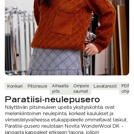
VAHVUUS
Signature
SESONGIN MALLISTOT
7 Veljestä
1 = ohuin, 7 = paksuin
Nalle
SS26 Kirsikka
Wonder Wool
1. Lace
INSPIROIDU
Simberg & Hanna
Hehku
2. 4-ply
Sumari
3. Sport
Yhteisö
SS26 Hyvän olon
4. DK
Ajankohtaista
neuleet
5. Aran
Tilaa uutiskirje
SS26 Auringon
6. Chunky
Kaikki artikkelit
kosketus -
7. Super Chunky
kesämallisto
SS26 Signature
Collection
Alhaalta
Ompele
PDF-
Konkari
Pitsineule
Lavatanssit
ylös
saumat
ohje
Paratiisi-neulepusero
Näyttävän pitsineuleen upeita yksityiskohtia ovat
mielenkiintoinen neulepinta, korkeat kaulukset ja
viimeistelyvaiheessa etukappaleelle ommeltavat taskut.
Paratiisi-pusero neulotaan Novita WonderWool DK -
langasta kappaleet erikseen tasona, jolloin