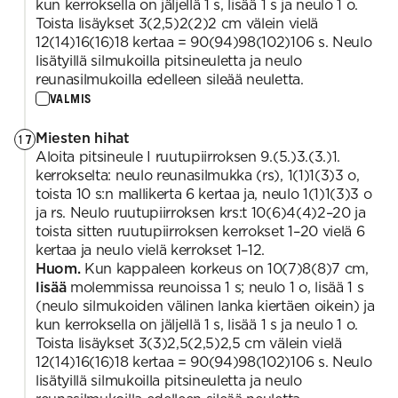
kun kerroksella on jäljellä 1 s, lisää 1 s ja neulo 1 o.
Toista lisäykset 3(2,5)2(2)2 cm välein vielä
12(14)16(16)18 kertaa = 90(94)98(102)106 s. Neulo
lisätyillä silmukoilla pitsineuletta ja neulo
reunasilmukoilla edelleen sileää neuletta.
VALMIS
Miesten hihat
17
Aloita pitsineule I ruutupiirroksen 9.(5.)3.(3.)1.
kerrokselta: neulo reunasilmukka (rs), 1(1)1(3)3 o,
toista 10 s:n mallikerta 6 kertaa ja, neulo 1(1)1(3)3 o
ja rs. Neulo ruutupiirroksen krs:t 10(6)4(4)2–20 ja
toista sitten ruutupiirroksen kerrokset 1–20 vielä 6
kertaa ja neulo vielä kerrokset 1–12.
Huom.
Kun kappaleen korkeus on 10(7)8(8)7 cm,
lisää
molemmissa reunoissa 1 s; neulo 1 o, lisää 1 s
(neulo silmukoiden välinen lanka kiertäen oikein) ja
kun kerroksella on jäljellä 1 s, lisää 1 s ja neulo 1 o.
Toista lisäykset 3(3)2,5(2,5)2,5 cm välein vielä
12(14)16(16)18 kertaa = 90(94)98(102)106 s. Neulo
lisätyillä silmukoilla pitsineuletta ja neulo