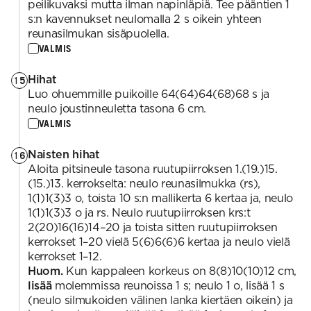
peilikuvaksi mutta ilman napinläpiä. Tee pääntien 1
s:n kavennukset neulomalla 2 s oikein yhteen
reunasilmukan sisäpuolella.
VALMIS
Hihat
15
Luo ohuemmille puikoille 64(64)64(68)68 s ja
neulo joustinneuletta tasona 6 cm.
VALMIS
Naisten hihat
16
Aloita pitsineule tasona ruutupiirroksen 1.(19.)15.
(15.)13. kerrokselta: neulo reunasilmukka (rs),
1(1)1(3)3 o, toista 10 s:n mallikerta 6 kertaa ja, neulo
1(1)1(3)3 o ja rs. Neulo ruutupiirroksen krs:t
2(20)16(16)14–20 ja toista sitten ruutupiirroksen
kerrokset 1–20 vielä 5(6)6(6)6 kertaa ja neulo vielä
kerrokset 1–12.
Huom.
Kun kappaleen korkeus on 8(8)10(10)12 cm,
lisää
molemmissa reunoissa 1 s; neulo 1 o, lisää 1 s
(neulo silmukoiden välinen lanka kiertäen oikein) ja