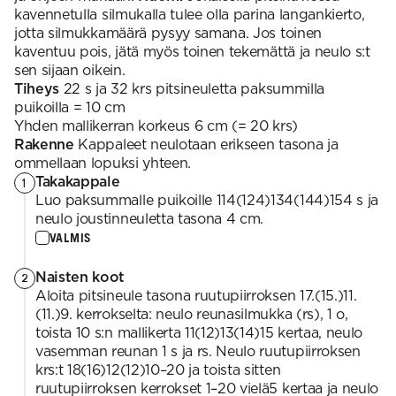
kavennetulla silmukalla tulee olla parina langankierto,
jotta silmukkamäärä pysyy samana. Jos toinen
kaventuu pois, jätä myös toinen tekemättä ja neulo s:t
sen sijaan oikein.
Tiheys
22 s ja 32 krs pitsineuletta paksummilla
puikoilla = 10 cm
Yhden mallikerran korkeus 6 cm (= 20 krs)
Rakenne
Kappaleet neulotaan erikseen tasona ja
ommellaan lopuksi yhteen.
Takakappale
1
Luo paksummalle puikoille 114(124)134(144)154 s ja
neulo joustinneuletta tasona 4 cm.
VALMIS
Naisten koot
2
Aloita pitsineule tasona ruutupiirroksen 17.(15.)11.
(11.)9. kerrokselta: neulo reunasilmukka (rs), 1 o,
toista 10 s:n mallikerta 11(12)13(14)15 kertaa, neulo
vasemman reunan 1 s ja rs. Neulo ruutupiirroksen
krs:t 18(16)12(12)10–20 ja toista sitten
ruutupiirroksen kerrokset 1–20 vielä5 kertaa ja neulo