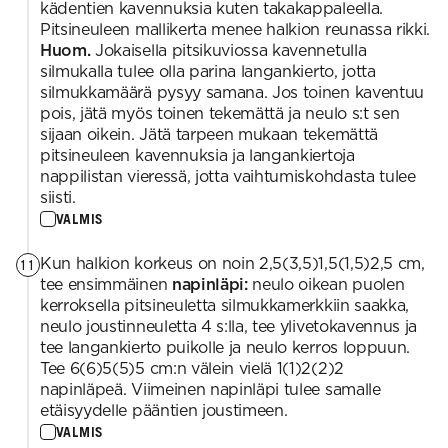
kädentien kavennuksia kuten takakappaleella.
Pitsineuleen mallikerta menee halkion reunassa rikki.
Huom.
Jokaisella pitsikuviossa kavennetulla
silmukalla tulee olla parina langankierto, jotta
silmukkamäärä pysyy samana. Jos toinen kaventuu
pois, jätä myös toinen tekemättä ja neulo s:t sen
sijaan oikein. Jätä tarpeen mukaan tekemättä
pitsineuleen kavennuksia ja langankiertoja
nappilistan vieressä, jotta vaihtumiskohdasta tulee
siisti.
VALMIS
Kun halkion korkeus on noin 2,5(3,5)1,5(1,5)2,5 cm,
11
tee ensimmäinen
napinläpi:
neulo oikean puolen
kerroksella pitsineuletta silmukkamerkkiin saakka,
neulo joustinneuletta 4 s:lla, tee ylivetokavennus ja
tee langankierto puikolle ja neulo kerros loppuun.
Tee 6(6)5(5)5 cm:n välein vielä 1(1)2(2)2
napinläpeä. Viimeinen napinläpi tulee samalle
etäisyydelle pääntien joustimeen.
VALMIS