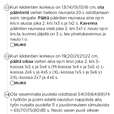
Kun kädentien korkeus on 13(14)15(15)16 cm,
ota
12
pääntietä
varten halkion reunasta 20 s odottamaan
esim. langalle.
Päätä
pääntien reunassa aina np:n
krs:n alussa joka 2. krs 1x3 s ja 1x2 s.
Kavenna
pääntien reunassa vielä joka 2. krs 5x1 s: neulo op:n
krs:ta, kunnes jäljellä on 3 s, tee ylivetokavennus ja
neulo 1 o.
VALMIS
Kun kädentien korkeus on 19(20)21(21)22 cm,
13
päätä olkaa
varten aina op:n krsn joka 2. krs S-
koossa 1x5 s ja 5x4 s (M-koossa 1x4 s ja 5x5 s) L-
koossa 2x6 s ja 4x5 s (XL-koossa 1x5 s ja 5x6 s)
2XL-koossa 2x7 ja 4x6 s.
VALMIS
Ota vasemmalla puolella odottavat 54(59)64(69)74
14
s työhön ja poimi edellä neulotun nappilista alta,
työn nurjalta puolelta 11 s joustinneuleen silmukoista
= 65(70)75(80)85 s. Neulo vasen puoli oikean