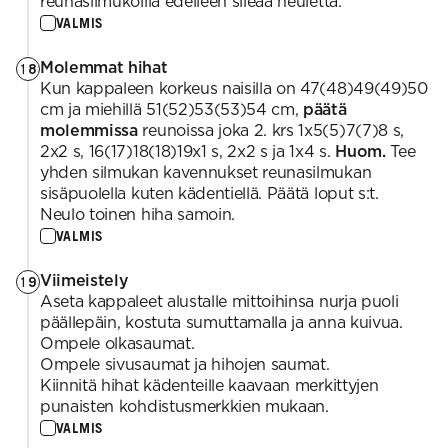
reunasilmukoilla edelleen sileää neuletta.
VALMIS
Molemmat hihat
18
Kun kappaleen korkeus naisilla on 47(48)49(49)50
cm ja miehillä 51(52)53(53)54 cm,
päätä
molemmissa
reunoissa joka 2. krs 1x5(5)7(7)8 s,
2x2 s, 16(17)18(18)19x1 s, 2x2 s ja 1x4 s.
Huom.
Tee
yhden silmukan kavennukset reunasilmukan
sisäpuolella kuten kädentiellä. Päätä loput s:t.
Neulo toinen hiha samoin.
VALMIS
Viimeistely
19
Aseta kappaleet alustalle mittoihinsa nurja puoli
päällepäin, kostuta sumuttamalla ja anna kuivua.
Ompele olkasaumat.
Ompele sivusaumat ja hihojen saumat.
Kiinnitä hihat kädenteille kaavaan merkittyjen
punaisten kohdistusmerkkien mukaan.
VALMIS