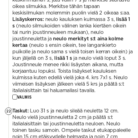
oikea silmukka. Merkitse tähän tapaan
keskisilmukan molemmin puolin vielä 2 oikeaa s:aa.
Lisäyskerros:
neulo kauluksen kulmassa 3 s,
lisää 1
s
(neulo silmukoiden välinen lanka kiertäen oikein
tai nurin joustinneuleen mukaan), neulo
joustinneuletta ja
neulo merkityt s:t aina kolme
kertaa
(neulo s ensin oikein, tee langankierto
puikolle ja neulo sama s vielä toisen kerran oikein) ja
kun jäljellä on 3 s,
lisää 1 s
ja neulo vielä loput 3 s.
Joustinneule menee rikki lisäysten aikana, mutta
korjaantuu lopuksi. Toista lisäykset kauluksen
kulmissa kuten edellä vielä joka 4. krs 7x1 s. Neulo
viimeisen lisäyksen jälkeen vielä 5 krs ja päätä s:t
italialaisittain tai haluamallasi tavalla.
VALMIS
Taskut:
Luo 31 s ja neulo sileää neuletta 12 cm.
22
Neulo vielä joustinneuletta 2 cm ja päätä s:t
italialaisittain tai joustinneuletta neuloen. Neulo
toinen tasku samoin. Ompele taskut etukappaleelle
noin 15 cm etäisyydelle helmasta ja noin 7 cm