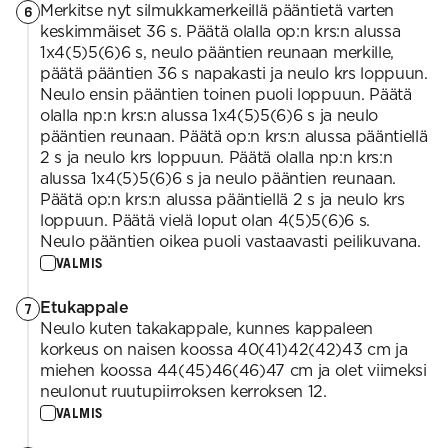
Merkitse nyt silmukkamerkeillä pääntietä varten
6
keskimmäiset 36 s. Päätä olalla op:n krs:n alussa
1x4(5)5(6)6 s, neulo pääntien reunaan merkille,
päätä pääntien 36 s napakasti ja neulo krs loppuun.
Neulo ensin pääntien toinen puoli loppuun. Päätä
olalla np:n krs:n alussa 1x4(5)5(6)6 s ja neulo
pääntien reunaan. Päätä op:n krs:n alussa pääntiellä
2 s ja neulo krs loppuun. Päätä olalla np:n krs:n
alussa 1x4(5)5(6)6 s ja neulo pääntien reunaan.
Päätä op:n krs:n alussa pääntiellä 2 s ja neulo krs
loppuun. Päätä vielä loput olan 4(5)5(6)6 s.
Neulo pääntien oikea puoli vastaavasti peilikuvana.
VALMIS
Etukappale
7
Neulo kuten takakappale, kunnes kappaleen
korkeus on naisen koossa 40(41)42(42)43 cm ja
miehen koossa 44(45)46(46)47 cm ja olet viimeksi
neulonut ruutupiirroksen kerroksen 12.
VALMIS