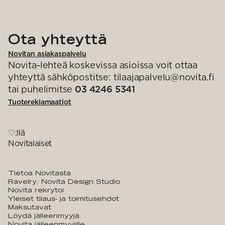
Ota yhteyttä
Novitan asiakaspalvelu
Novita-lehteä koskevissa asioissa voit ottaa
yhteyttä sähköpostitse: tilaajapalvelu@novita.fi
tai puhelimitse
03 4246 5341
Tuotereklamaatiot
♡:llä
Novitalaiset
Tietoa Novitasta
Ravelry: Novita Design Studio
Novita rekrytoi
Yleiset tilaus- ja toimitusehdot
Maksutavat
Löydä jälleenmyyjä
Novita jälleenmyyjille