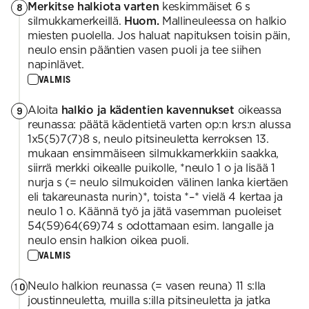
Merkitse halkiota varten
keskimmäiset 6 s
8
silmukkamerkeillä.
Huom.
Mallineuleessa on halkio
miesten puolella. Jos haluat napituksen toisin päin,
neulo ensin pääntien vasen puoli ja tee siihen
napinlävet.
VALMIS
Aloita
halkio ja kädentien kavennukset
oikeassa
9
reunassa: päätä kädentietä varten op:n krs:n alussa
1x5(5)7(7)8 s, neulo pitsineuletta kerroksen 13.
mukaan ensimmäiseen silmukkamerkkiin saakka,
siirrä merkki oikealle puikolle, *neulo 1 o ja lisää 1
nurja s (= neulo silmukoiden välinen lanka kiertäen
eli takareunasta nurin)*, toista *–* vielä 4 kertaa ja
neulo 1 o. Käännä työ ja jätä vasemman puoleiset
54(59)64(69)74 s odottamaan esim. langalle ja
neulo ensin halkion oikea puoli.
VALMIS
Neulo halkion reunassa (= vasen reuna) 11 s:lla
10
joustinneuletta, muilla s:illa pitsineuletta ja jatka