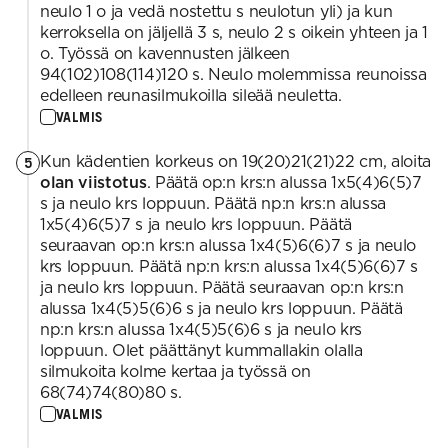
neulo 1 o ja vedä nostettu s neulotun yli) ja kun
kerroksella on jäljellä 3 s, neulo 2 s oikein yhteen ja 1
o. Työssä on kavennusten jälkeen
94(102)108(114)120 s. Neulo molemmissa reunoissa
edelleen reunasilmukoilla sileää neuletta.
VALMIS
Kun kädentien korkeus on 19(20)21(21)22 cm, aloita
5
olan viistotus
. Päätä op:n krs:n alussa 1x5(4)6(5)7
s ja neulo krs loppuun. Päätä np:n krs:n alussa
1x5(4)6(5)7 s ja neulo krs loppuun. Päätä
seuraavan op:n krs:n alussa 1x4(5)6(6)7 s ja neulo
krs loppuun. Päätä np:n krs:n alussa 1x4(5)6(6)7 s
ja neulo krs loppuun. Päätä seuraavan op:n krs:n
alussa 1x4(5)5(6)6 s ja neulo krs loppuun. Päätä
np:n krs:n alussa 1x4(5)5(6)6 s ja neulo krs
loppuun. Olet päättänyt kummallakin olalla
silmukoita kolme kertaa ja työssä on
68(74)74(80)80 s.
VALMIS