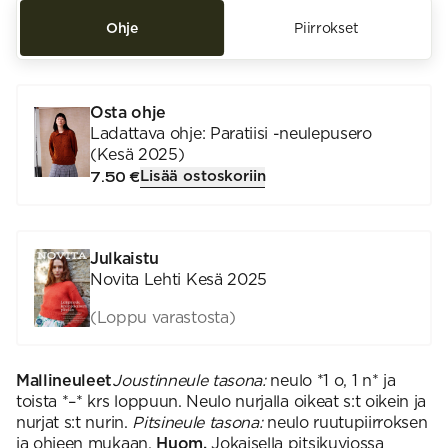
Ohje
Piirrokset
Osta ohje
Ladattava ohje: Paratiisi -neulepusero
(Kesä 2025)
Lisää ostoskoriin
7.50 €
Julkaistu
Novita Lehti Kesä 2025
(Loppu varastosta)
Mallineuleet
Joustinneule tasona:
neulo *1 o, 1 n* ja
toista *–* krs loppuun. Neulo nurjalla oikeat s:t oikein ja
nurjat s:t nurin.
Pitsineule tasona:
neulo ruutupiirroksen
ja ohjeen mukaan.
Huom.
Jokaisella pitsikuviossa