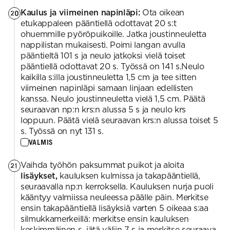
Kaulus ja viimeinen napinläpi:
Ota oikean
20
etukappaleen pääntiellä odottavat 20 s:t
ohuemmille pyöröpuikoille. Jatka joustinneuletta
nappilistan mukaisesti. Poimi langan avulla
pääntieltä 101 s ja neulo jatkoksi vielä toiset
pääntiellä odottavat 20 s. Työssä on 141 s.Neulo
kaikilla s:illa joustinneuletta 1,5 cm ja tee sitten
viimeinen napinläpi samaan linjaan edellisten
kanssa. Neulo joustinneuletta vielä 1,5 cm. Päätä
seuraavan np:n krs:n alussa 5 s ja neulo krs
loppuun. Päätä vielä seuraavan krs:n alussa toiset 5
s. Työssä on nyt 131 s.
VALMIS
Vaihda työhön paksummat puikot ja aloita
21
lisäykset,
kauluksen kulmissa ja takapääntiellä,
seuraavalla np:n kerroksella. Kauluksen nurja puoli
kääntyy valmiissa neuleessa päälle päin. Merkitse
ensin takapääntiellä lisäyksiä varten 5 oikeaa s:aa
silmukkamerkeillä: merkitse ensin kauluksen
keskimmäinen s, jätä väliin 7 s ja merkitse seuraava