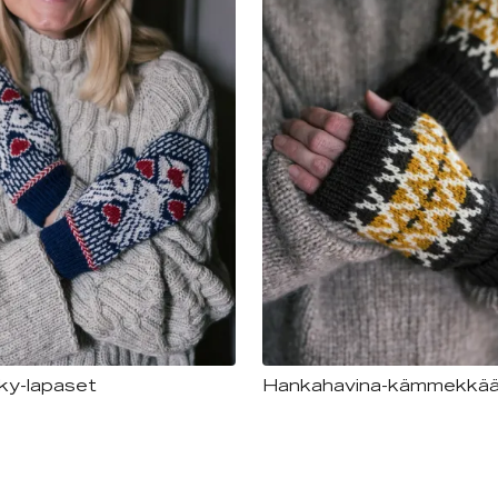
ky-lapaset
Hankahavina-kämmekkää