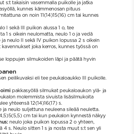
otut s:t takaisin vasemmalla puikolle ja jatka
kasyöllä, kunnes kämmenosan pituus
mitattuna on noin 11(14)15(16) cm tai kunnes
o I sekä III puikon alussa 1 o, tee
a 1 s oikein neulomatta, neulo 1 o ja vedä
) ja neulo II sekä IV puikon lopussa 2 s oikein
set kavennukset joka kerros, kunnes työssä on
se loppujen silmukoiden läpi ja päätä hyvin
panen
 peilikuvaksi eli tee peukaloaukko III puikolle.
oimi
pakkasyöllä silmukat peukaloaukon ylä- ja
eukalon molemmista sivuista lisäsilmukoita
ulee yhteensä 12(14)16(17) s.
e ja neulo suljettuna neuleena sileää neuletta.
(4,5)5(5,5) cm tai kun peukalon kynnestä näkyy
nus:
neulo joka puikon lopussa 2 o yhteen,
ä 4 s. Neulo sitten 1 s ja nosta muut s:t sen yli