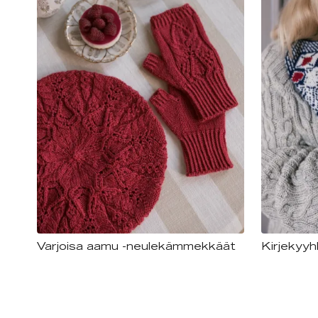
Varjoisa aamu -neulekämmekkäät
Kirjekyyh