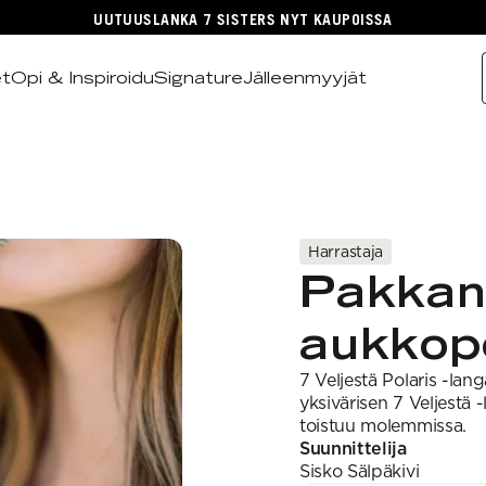
UUTUUSLANKA 7 SISTERS NYT KAUPOISSA
et
Opi & Inspiroidu
Signature
Jälleenmyyjät
Harrastaja
Pakkan
aukkop
7 Veljestä Polaris -lan
yksivärisen 7 Veljestä
toistuu molemmissa.
Suunnittelija
Sisko
Sälpäkivi