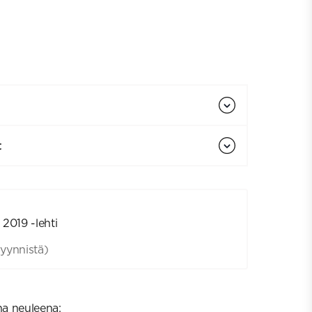
t
2019 -lehti
yynnistä)
na neuleena: