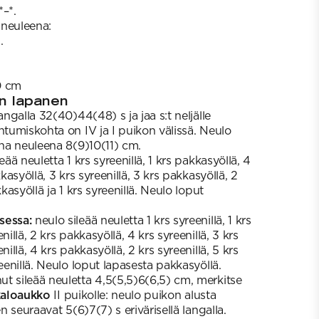
*–*.
a neuleena:
.
10 cm
 lapanen
angalla 32(40)44(48) s ja jaa s:t neljälle
htumiskohta on IV ja I puikon välissä. Neulo
una neuleena 8(9)10(11) cm.
eää neuletta 1 krs syreenillä, 1 krs pakkasyöllä, 4
kkasyöllä, 3 krs syreenillä, 3 krs pakkasyöllä, 2
kkasyöllä ja 1 krs syreenillä. Neulo loput
sessa:
neulo sileää neuletta 1 krs syreenillä, 1 krs
nillä, 2 krs pakkasyöllä, 4 krs syreenillä, 3 krs
nillä, 4 krs pakkasyöllä, 2 krs syreenillä, 5 krs
reenillä. Neulo loput lapasesta pakkasyöllä.
t sileää neuletta 4,5(5,5)6(6,5) cm, merkitse
aloaukko
II puikolle: neulo puikon alusta
en seuraavat 5(6)7(7) s erivärisellä langalla.