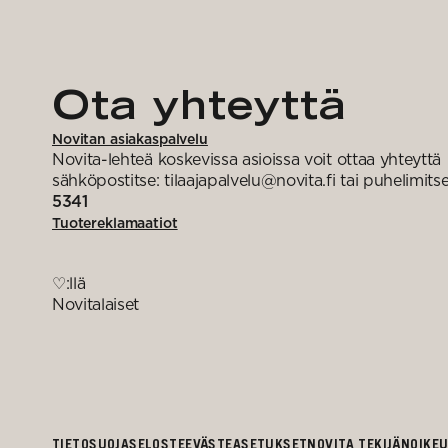
Ota yhteyttä
Novitan asiakaspalvelu
Novita-lehteä koskevissa asioissa voit ottaa yhteyttä
sähköpostitse: tilaajapalvelu@novita.fi tai puhelimits
5341
Tuotereklamaatiot
♡:llä
Novitalaiset
TIETOSUOJASELOSTE
EVÄSTEASETUKSET
NOVITA TEKIJÄNOIKE