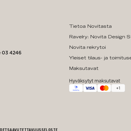
Tietoa Novitasta
Ravelry: Novita Design S
Novita rekrytoi
e
03 4246
Yleiset tilaus- ja toimitu
Maksutavat
Hyväksytyt maksutavat
+
1
UDET
SAAVUTETTAVUUSSELOSTE