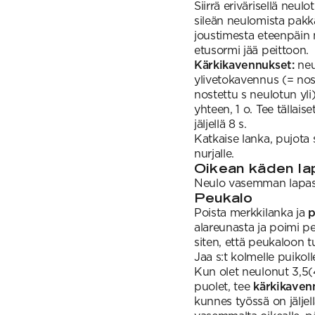
Siirrä erivärisellä neul
sileän neulomista pak
joustimesta eteenpäin 
etusormi jää peittoon.
Kärkikavennukset:
neul
ylivetokavennus (= nost
nostettu s neulotun yli
yhteen, 1 o. Tee tällai
jäljellä 8 s.
Katkaise lanka, pujota 
nurjalle.
Oikean käden la
Neulo vasemman lapasen
Peukalo
Poista merkkilanka ja
p
alareunasta ja poimi p
siten, että peukaloon t
Jaa s:t kolmelle puikoll
Kun olet neulonut 3,5
puolet, tee
kärkikaven
kunnes työssä on jäljell