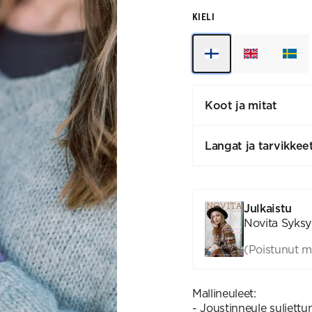
KIELI
Koot ja mitat
Langat ja tarvikkee
Julkaistu
Novita Syksy 
(Poistunut m
Mallineuleet:
- Joustinneule suljettu