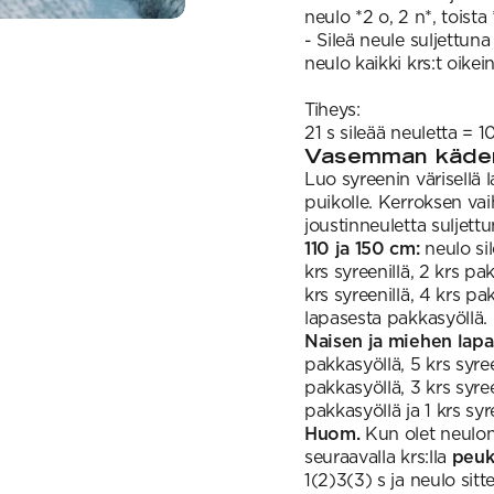
neulo *2 o, 2 n*, toista 
- Sileä neule suljettun
neulo kaikki krs:t oikein
Tiheys:
21 s sileää neuletta = 
Vasemman käden
Luo syreenin värisellä l
puikolle. Kerroksen vai
joustinneuletta suljett
110 ja 150 cm:
neulo sil
krs syreenillä, 2 krs pa
krs syreenillä, 4 krs pa
lapasesta pakkasyöllä.
Naisen ja miehen lapa
pakkasyöllä, 5 krs syree
pakkasyöllä, 3 krs syree
pakkasyöllä ja 1 krs sy
Huom.
Kun olet neulonu
seuraavalla krs:lla
peuk
1(2)3(3) s ja neulo sitt