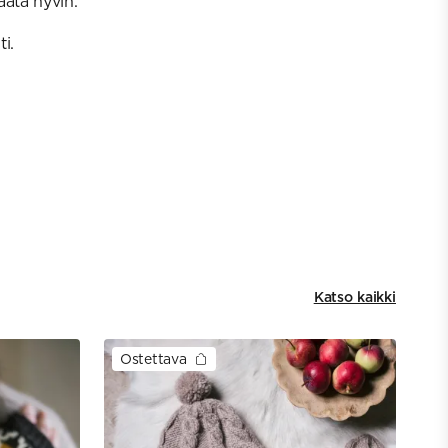
äätä hyvin.
i.
Katso kaikki
Ostettava