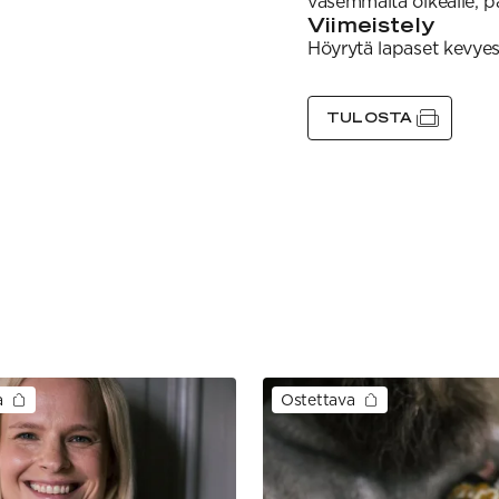
vasemmalta oikealle, p
Viimeistely
Höyrytä lapaset kevyest
TULOSTA
a
Ostettava