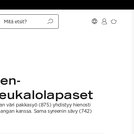
Mitä etsit?
en-
eukalolapaset
gan väri pakkasyö (875) yhdistyy hienosti
 -langan kanssa. Sama syreenin sävy (742)