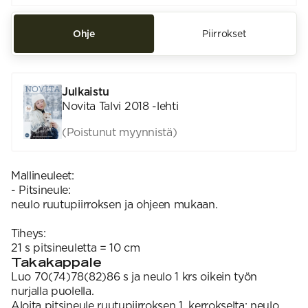
Ohje
Piirrokset
Julkaistu
Novita Talvi 2018 -lehti
(Poistunut myynnistä)
Mallineuleet:
- Pitsineule:
neulo ruutupiirroksen ja ohjeen mukaan.
Tiheys:
21 s pitsineuletta = 10 cm
Takakappale
Luo 70(74)78(82)86 s ja neulo 1 krs oikein työn
nurjalla puolella.
Aloita pitsineule ruutupiirroksen 1. kerrokselta: neulo