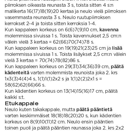
piirroksen oikeasta reunasta 3 s, toista sitten 4 s:n
mallikerta 16(17)18(19)20 kertaa ja neulo vielä piirroksen
vasemmasta reunasta 3 s. Neulo ruutupiirroksen
kerrokset 2-4 ja toista sitten kerroksia 1-4.
Kun kappaleen korkeus on 6(6)7(9)10 cm,
kavenna
molemmissa sivuissa 1 s. Toista kavennukset 2,5 cm:n
välein vielä 3 kertaa = 62(66)70(74)78 s.
Kun kappaleen korkeus on 19(19)21(23)25 cm ja
lisää
molemmissa sivuissa 1 s. Toista lisäykset 2,5 cm:n välein
vielä 3 kertaa = 70(74)78(82)86 s.
Kun kappaleen korkeus on 29(31)34(36)39 cm,
päätä
kädenteitä
varten molemmista reunoista joka 2. krs
1x3(3)4(4)4 s, 1(1)1(1)2x2 s ja 1(1)2(2)2x1 s =
58(62)62(66)66 s.
Kun kädentien korkeus on 13(14)15(16)17 cm, päätä
kaikki s:t.
Etukappale
Neulo kuten takakappale, mutta
päätä pääntietä
varten keskimmäiset 18(18)18(20)20 s, kun kädentien
korkeus on 8(9)10(11)12 cm. Neulo ensin pääntien
toinen puoli ja päätä pääntien reunassa joka 2. krs 2x2