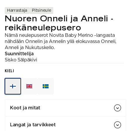
VAHVUUS
Signature
SESONGIN MALLISTOT
7 Veljestä
1 = ohuin, 7 = paksuin
Harrastaja
Pitsineule
Nalle
SS26 Kirsikka
Wonder Wool
1. Lace
Nuoren Onneli ja Anneli -
INSPIROIDU
Simberg & Hanna
Hehku
2. 4-ply
Sumari
reikäneulepusero
3. Sport
Yhteisö
SS26 Hyvän olon
4. DK
Ajankohtaista
Nämä neulepuserot Novita Baby Merino -langasta
neuleet
5. Aran
Tilaa uutiskirje
SS26 Auringon
6. Chunky
nähdään Onnelin ja Annelin yllä elokuvassa Onneli,
Kaikki artikkelit
kosketus -
7. Super Chunky
Anneli ja Nukutuskello.
kesämallisto
Suunnittelija
SS26 Signature
Sisko
Sälpäkivi
Collection
KIELI
Koot ja mitat
Langat ja tarvikkeet