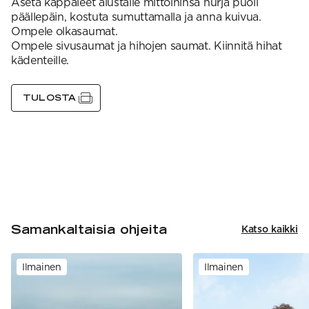
Aseta kappaleet alustalle mittoihinsa nurja puoli
päällepäin, kostuta sumuttamalla ja anna kuivua.
Ompele olkasaumat.
Ompele sivusaumat ja hihojen saumat. Kiinnitä hihat
kädenteille.
TULOSTA
Samankaltaisia ohjeita
Katso kaikki
Ilmainen
Ilmainen