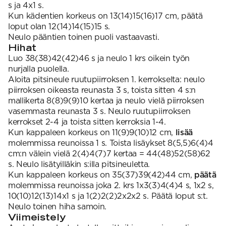
s ja 4x1 s.
Kun kädentien korkeus on 13(14)15(16)17 cm, päätä
loput olan 12(14)14(15)15 s.
Neulo pääntien toinen puoli vastaavasti.
Hihat
Luo 38(38)42(42)46 s ja neulo 1 krs oikein työn
nurjalla puolella.
Aloita pitsineule ruutupiirroksen 1. kerrokselta: neulo
piirroksen oikeasta reunasta 3 s, toista sitten 4 s:n
mallikerta 8(8)9(9)10 kertaa ja neulo vielä piirroksen
vasemmasta reunasta 3 s. Neulo ruutupiirroksen
kerrokset 2-4 ja toista sitten kerroksia 1-4.
Kun kappaleen korkeus on 11(9)9(10)12 cm,
lisää
molemmissa reunoissa 1 s. Toista lisäykset 8(5,5)6(4)4
cm:n välein vielä 2(4)4(7)7 kertaa = 44(48)52(58)62
s. Neulo lisätyilläkin s:illa pitsineuletta.
Kun kappaleen korkeus on 35(37)39(42)44 cm,
päätä
molemmissa reunoissa joka 2. krs 1x3(3)4(4)4 s, 1x2 s,
10(10)12(13)14x1 s ja 1(2)2(2)2x2x2 s. Päätä loput s:t.
Neulo toinen hiha samoin.
Viimeistely