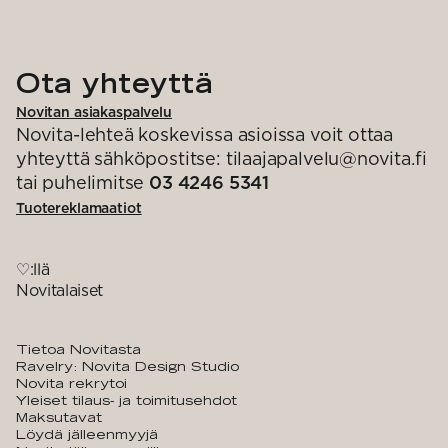
Ota yhteyttä
Novitan asiakaspalvelu
Novita-lehteä koskevissa asioissa voit ottaa
yhteyttä sähköpostitse: tilaajapalvelu@novita.fi
tai puhelimitse
03 4246 5341
Tuotereklamaatiot
♡:llä
Novitalaiset
Tietoa Novitasta
Ravelry: Novita Design Studio
Novita rekrytoi
Yleiset tilaus- ja toimitusehdot
Maksutavat
Löydä jälleenmyyjä