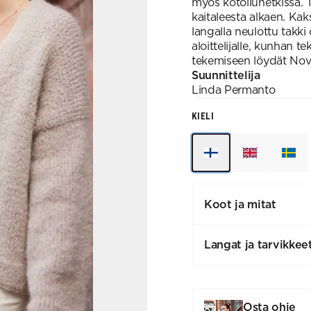
myös kotoiluhetkissä. 
kaitaleesta alkaen. Kaks
langalla neulottu takk
aloittelijalle, kunhan 
tekemiseen löydät Novit
Suunnittelija
Linda
Permanto
KIELI
Koot ja mitat
Langat ja tarvikkee
Osta ohje