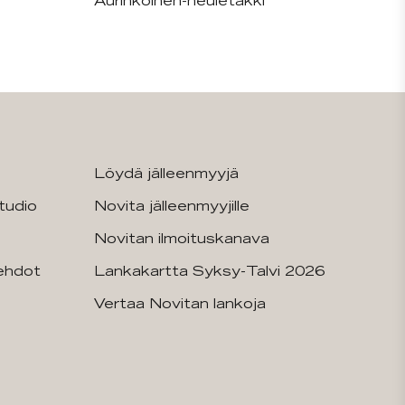
Aurinkoinen-neuletakki
Löydä jälleenmyyjä
tudio
Novita jälleenmyyjille
Novitan ilmoituskanava
sehdot
Lankakartta Syksy-Talvi 2026
Vertaa Novitan lankoja