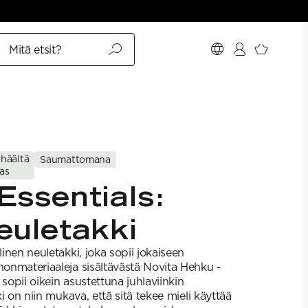
Mitä etsit?
lhäältä
Saumattomana
las
Essentials:
euletakki
linen neuletakki, joka sopii jokaiseen
nnonmateriaaleja sisältävästä Novita Hehku -
 sopii oikein asustettuna juhlaviinkin
kki on niin mukava, että sitä tekee mieli käyttää