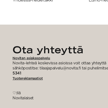
Yhdessä-neuletakki
Lumo-neu
Ota yhteyttä
Novitan asiakaspalvelu
Novita-lehteä koskevissa asioissa voit ottaa yhteyttä
sähköpostitse: tilaajapalvelu@novita.fi tai puhelimits
5341
Tuotereklamaatiot
♡:llä
Novitalaiset