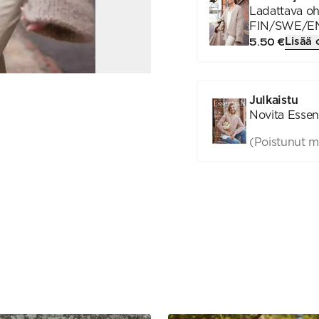
Ladattava ohj
FIN/SWE/E
Lisää 
5.50 €
Julkaistu
Novita Essent
(Poistunut m