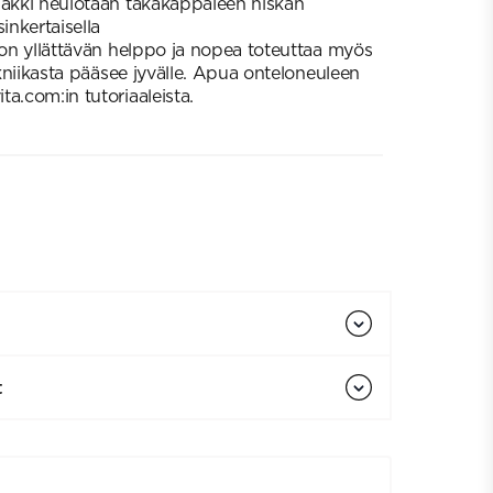
Takki neulotaan takakappaleen niskan
inkertaisella
i on yllättävän helppo ja nopea toteuttaa myös
tekniikasta pääsee jyvälle. Apua onteloneuleen
a.com:in tutoriaaleista.
t