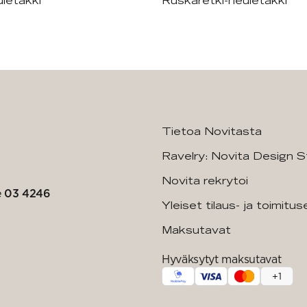
letakki
Ruskaretki-neuletakki
Tietoa Novitasta
Ravelry: Novita Design S
Novita rekrytoi
e
03 4246
Yleiset tilaus- ja toimitu
Maksutavat
Hyväksytyt maksutavat
+
1