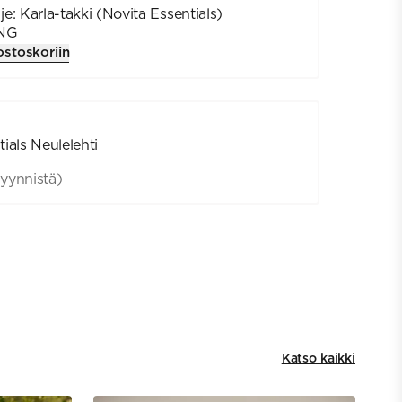
e: Karla-takki (Novita Essentials)
NG
ostoskoriin
ials Neulelehti
yynnistä)
Katso kaikki