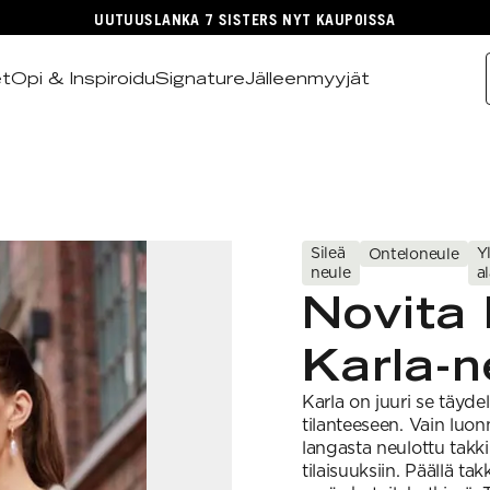
UUTUUSLANKA 7 SISTERS NYT KAUPOISSA
et
Opi & Inspiroidu
Signature
Jälleenmyyjät
Sileä
Y
Onteloneule
neule
a
Novita 
Karla-n
Karla on juuri se täydel
tilanteeseen. Vain luo
langasta neulottu takki
tilaisuuksiin. Päällä ta