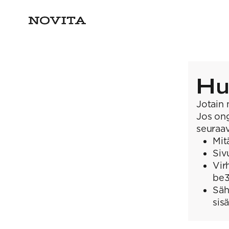
Hu
Jotain 
Jos ong
seuraav
Mit
Siv
Vir
be3
Säh
sis