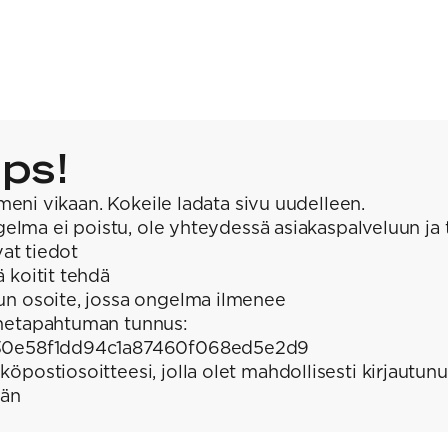
ps!
meni vikaan. Kokeile ladata sivu uudelleen.
elma ei poistu, ole yhteydessä asiakaspalveluun ja 
at tiedot
ä koitit tehdä
un osoite, jossa ongelma ilmenee
hetapahtuman tunnus:
0e58f1dd94c1a87460f068ed5e2d9
köpostiosoitteesi, jolla olet mahdollisesti kirjautunu
ään