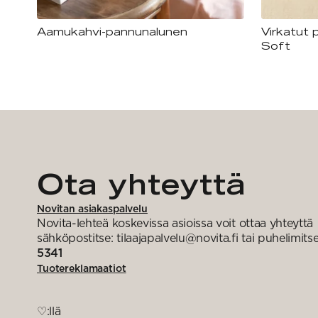
Aamukahvi-pannunalunen
Virkatut 
Soft
Ota yhteyttä
Novitan asiakaspalvelu
Novita-lehteä koskevissa asioissa voit ottaa yhteyttä
sähköpostitse: tilaajapalvelu@novita.fi tai puhelimits
5341
Tuotereklamaatiot
♡:llä