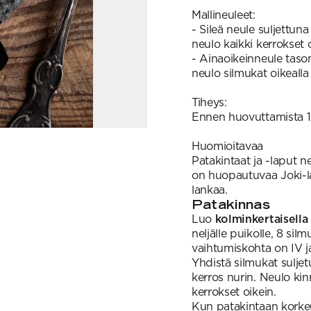
Mallineuleet:
- Sileä neule suljettun
neulo kaikki kerrokset o
- Ainaoikeinneule taso
neulo silmukat oikealla 
Tiheys:
Ennen huovuttamista 10 
Huomioitavaa
Patakintaat ja -laput ne
on huopautuvaa Joki-l
lankaa.
Patakinnas
Luo
kolminkertaisella
neljälle puikolle, 8 sil
vaihtumiskohta on IV ja
Yhdistä silmukat suljetu
kerros nurin. Neulo kin
kerrokset oikein.
Kun patakintaan korke