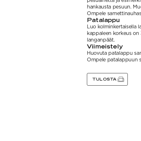
pesuainetta ja esimer
hankausta pesuun. Muo
Ompele samettinauhasta
Patalappu
Luo kolminkertaisella 
kappaleen korkeus on 
langanpäät.
Viimeistely
Huovuta patalappu sam
Ompele patalappuun sa
TULOSTA