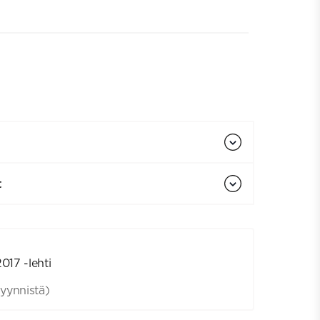
t
2017 -lehti
yynnistä)