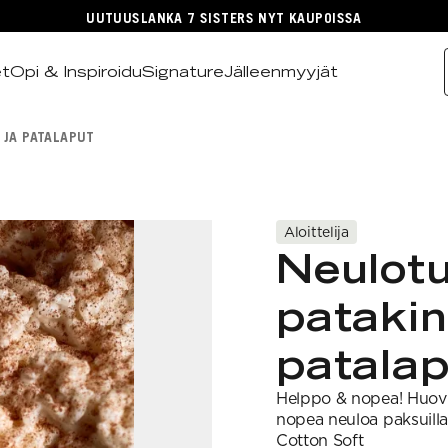
UUTUUSLANKA 7 SISTERS NYT KAUPOISSA
et
Opi & Inspiroidu
Signature
Jälleenmyyjät
 JA PATALAPUT
Aloittelija
Neulotu
patakin
patalap
Helppo & nopea! Huovut
nopea neuloa paksuilla
Cotton Soft