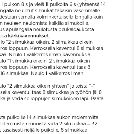
I puikon 8 s ja vielä II puikolta 6 s (yhteensä 14
angalla neulotut silmukat takaisin vasemmalle
destaan samalla kolminkertaisella langalla kuin
n neuleen neulomista kaikilla silmukoilla.
us apulangalla neulotusta peukaloaukosta
oita
kärkikavennukset
:
o *2 silmukkaa oikein, 2 silmukkaa oikein
erros loppuun. Kerroksella kaventui 8 silmukkaa
aa. Neulo 1 välikerros ilman kavennuksia.
lo *1 silmukka oikein, 2 silmukkaa oikein
erros loppuun. Kerroksella kaventui taas 8
16 silmukkaa. Neulo 1 välikerros ilman
lo *2 silmukkaa oikein yhteen* ja toista *-*
ella kaventui taas 8 silmukkaa ja työhön jäi 8
nka ja vedä se loppujen silmukoiden läpi. Päätä
ota puikoille 14 silmukkaa aukon molemmilta
molemmista reunoista vielä 2 silmukkaa = 32
tasaisesti neljälle puikolle, 8 silmukkaa