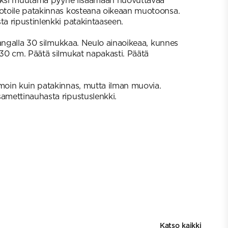
kiksi muutama pyyhe lisäämään huovuttavaa
toile patakinnas kosteana oikeaan muotoonsa.
 ripustinlenkki patakintaaseen.
langalla 30 silmukkaa. Neulo ainaoikeaa, kunnes
30 cm. Päätä silmukat napakasti. Päätä
oin kuin patakinnas, mutta ilman muovia.
mettinauhasta ripustuslenkki.
Katso kaikki