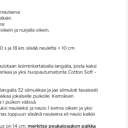
a neuleena:
ikein.
na:
oikein ja nurjalla oikein.
s ja 18 krs sileää neuletta = 10 cm
ulotaan kolminkertaisella langalla, joista kaksi
ankaa ja yksi huopautumatonta Cotton Soft -
langalla 32 silmukkaa ja jaa silmukat tasaisesti
mukkaa jokaiselle puikolle. Kerroksen
 I puikon välissä.
ksi neuleeksi ja neulo 1 kerros oikein ja yksi
nas loppuun sileänä neuleena eli neulo kaikki
us on 14 cm,
merkitse peukaloaukon paikka