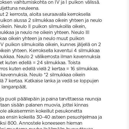
rroksen vaihtumiskohta on IV ja I puikon välissä.
uljettuna neuleena.
t 2 kerrosta, aloita seuraavalla kerroksella
uikon alussa 2 silmukkaa oikein yhteen ja neulo
kein. Neulo II puikon silmukoilla oikein,
lmukkaa ja neulo ne oikein yhteen. Neulo III
kaa oikein yhteen ja neulo muut puikon
V puikon silmukoilla oikein, kunnes jäljellä on 2
oikein yhteen. Kerroksella kaventui 4 silmukkaa
lmukkaa. Neulo 2 välikerrosta ilman kavennuksia
et kuten edellä = 24 silmukkaa. Toista
ros kuten edellä vielä 2 kertaa = 16 silmukkaa.
 kavennuksia. Neulo *2 silmukkaa oikein
elä 7 kertaa. Katkaise lanka ja vedä se loppujen
ä langanpäät.
 puoli päällepäin ja paina tarvittaessa reunoja
intaan sisään palanen muovia, jottei kinnas
ole aikaisemmin kokeillut pesukonetta
aa ensin kokeilla 30-40 asteen pesuohjelmaa ja
siksi 800. Annostele koneeseen hieman