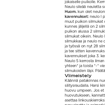
jokaiselle puikolle. Ke
Neulo sileää neuletta s
Huom.
kun olet neulonu
kavennukset:
neulo I p
muut puikon silmukat oi
kunnes jäljellä on 2 si
puikon alussa 2 silmuk
silmukat oikein. Neulo I
silmukkaa ja neulo ne 
ja työssä on nyt 28 si
ja tee sitten kavennuks
kavennukset joka 3. ker
Neulo 5 kerrosta ilman
yhteen* ja toista *-* vi
silmukoiden läpi. Päät
Viimeistely
Käännä patakinnas nurja
silitysraudalla. Harsi k
huovu umpeen. Jos et 
huovutukseen, kannatt
asettaa linkouskierrok