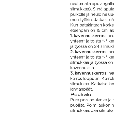
neulomalla apulangalla 
silmukkaa). Siirrä apul
puikolle ja neulo ne uu
muu työkin. Jatka sileä
Kun patakintaan korke
eteenpäin on 15 cm, al
1. kavennuskerros:
neul
yhteen* ja toista *-* k
ja työssä on 24 silmukk
2. kavennuskerros:
neu
yhteen* ja toista *-* k
silmukkaa ja työssä on 
kavennuksia.
3. kavennuskerros:
neu
kerros loppuun. Kerroks
silmukkaa. Katkaise la
langanpäät.
Peukalo
Pura pois apulanka ja 
puolilta. Poimi aukon 
silmukkaa. Jaa silmukat 