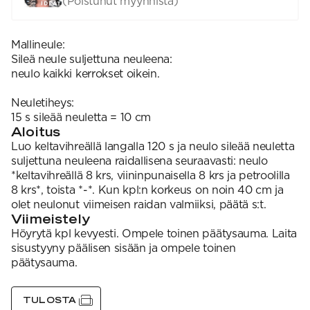
(Poistunut myynnistä)
Mallineule:
Sileä neule suljettuna neuleena:
neulo kaikki kerrokset oikein.
Neuletiheys:
15 s sileää neuletta = 10 cm
Aloitus
Luo keltavihreällä langalla 120 s ja neulo sileää neuletta
suljettuna neuleena raidallisena seuraavasti: neulo
*keltavihreällä 8 krs, viininpunaisella 8 krs ja petroolilla
8 krs*, toista *-*. Kun kpl:n korkeus on noin 40 cm ja
olet neulonut viimeisen raidan valmiiksi, päätä s:t.
Viimeistely
Höyrytä kpl kevyesti. Ompele toinen päätysauma. Laita
sisustyyny päälisen sisään ja ompele toinen
päätysauma.
TULOSTA