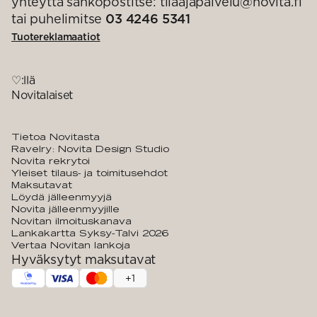
yhteyttä sähköpostitse: tilaajapalvelu@novita.fi
tai puhelimitse
03 4246 5341
Tuotereklamaatiot
♡:llä
Novitalaiset
Tietoa Novitasta
Ravelry: Novita Design Studio
Novita rekrytoi
Yleiset tilaus- ja toimitusehdot
Maksutavat
Löydä jälleenmyyjä
Novita jälleenmyyjille
Novitan ilmoituskanava
Lankakartta Syksy-Talvi 2026
Vertaa Novitan lankoja
Hyväksytyt maksutavat
+
1