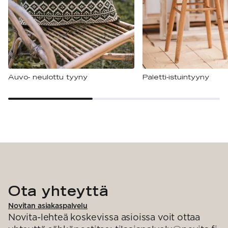
Auvo- neulottu tyyny
Paletti-istuintyyny
Ota yhteyttä
Novitan asiakaspalvelu
Novita-lehteä koskevissa asioissa voit ottaa