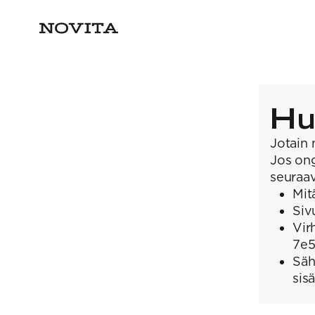
Hu
Jotain 
Jos ong
seuraav
Mit
Siv
Vir
7e
Säh
sis