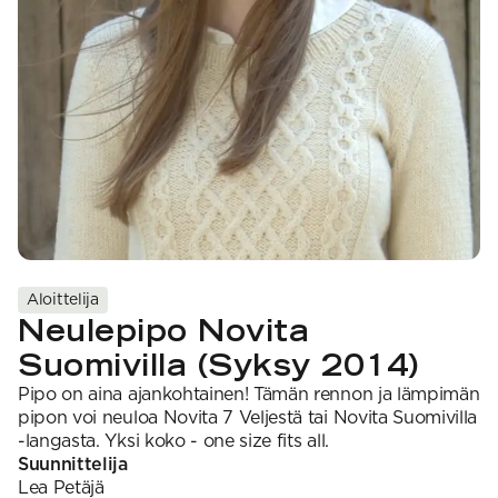
VAHVUUS
Signature
SESONGIN MALLISTOT
7 Veljestä
1 = ohuin, 7 = paksuin
Nalle
SS26 Kirsikka
Wonder Wool
1. Lace
INSPIROIDU
Simberg & Hanna
Hehku
2. 4-ply
Sumari
3. Sport
Yhteisö
SS26 Hyvän olon
4. DK
Ajankohtaista
neuleet
5. Aran
Tilaa uutiskirje
SS26 Auringon
6. Chunky
Kaikki artikkelit
kosketus -
7. Super Chunky
kesämallisto
SS26 Signature
Collection
Aloittelija
Neulepipo Novita
Suomivilla (Syksy 2014)
Pipo on aina ajankohtainen! Tämän rennon ja lämpimän
pipon voi neuloa Novita 7 Veljestä tai Novita Suomivilla
-langasta. Yksi koko - one size fits all.
Suunnittelija
Lea
Petäjä