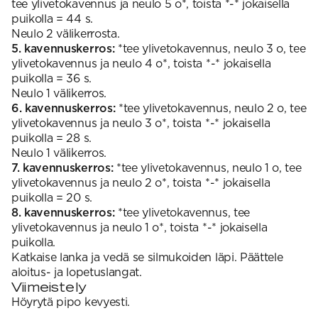
tee ylivetokavennus ja neulo 5 o*, toista *-* jokaisella
puikolla = 44 s.
Neulo 2 välikerrosta.
5. kavennuskerros:
*tee ylivetokavennus, neulo 3 o, tee
ylivetokavennus ja neulo 4 o*, toista *-* jokaisella
puikolla = 36 s.
Neulo 1 välikerros.
6. kavennuskerros:
*tee ylivetokavennus, neulo 2 o, tee
ylivetokavennus ja neulo 3 o*, toista *-* jokaisella
puikolla = 28 s.
Neulo 1 välikerros.
7. kavennuskerros:
*tee ylivetokavennus, neulo 1 o, tee
ylivetokavennus ja neulo 2 o*, toista *-* jokaisella
puikolla = 20 s.
8. kavennuskerros:
*tee ylivetokavennus, tee
ylivetokavennus ja neulo 1 o*, toista *-* jokaisella
puikolla.
Katkaise lanka ja vedä se silmukoiden läpi. Päättele
aloitus- ja lopetuslangat.
Viimeistely
Höyrytä pipo kevyesti.