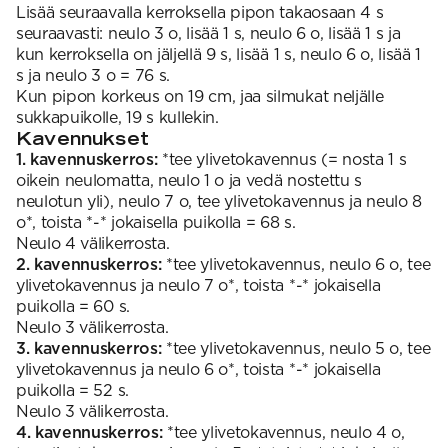
Lisää seuraavalla kerroksella pipon takaosaan 4 s
seuraavasti: neulo 3 o, lisää 1 s, neulo 6 o, lisää 1 s ja
kun kerroksella on jäljellä 9 s, lisää 1 s, neulo 6 o, lisää 1
s ja neulo 3 o = 76 s.
Kun pipon korkeus on 19 cm, jaa silmukat neljälle
sukkapuikolle, 19 s kullekin.
Kavennukset
1. kavennuskerros:
*tee ylivetokavennus (= nosta 1 s
oikein neulomatta, neulo 1 o ja vedä nostettu s
neulotun yli), neulo 7 o, tee ylivetokavennus ja neulo 8
o*, toista *-* jokaisella puikolla = 68 s.
Neulo 4 välikerrosta.
2. kavennuskerros:
*tee ylivetokavennus, neulo 6 o, tee
ylivetokavennus ja neulo 7 o*, toista *-* jokaisella
puikolla = 60 s.
Neulo 3 välikerrosta.
3. kavennuskerros:
*tee ylivetokavennus, neulo 5 o, tee
ylivetokavennus ja neulo 6 o*, toista *-* jokaisella
puikolla = 52 s.
Neulo 3 välikerrosta.
4. kavennuskerros:
*tee ylivetokavennus, neulo 4 o,