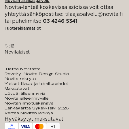
Novitan asiakaspalvelu
Novita-lehteä koskevissa asioissa voit ottaa
yhteyttä sähköpostitse: tilaajapalvelu@novita.fi
tai puhelimitse
03 4246 5341
Tuotereklamaatiot
♡:llä
Novitalaiset
Tietoa Novitasta
Ravelry: Novita Design Studio
Novita rekrytoi
Yleiset tilaus- ja toimitusehdot
Maksutavat
Löydä jälleenmyyjä
Novita jälleenmyyjille
Novitan ilmoituskanava
Lankakartta Syksy-Talvi 2026
Vertaa Novitan lankoja
Hyväksytyt maksutavat
+
1