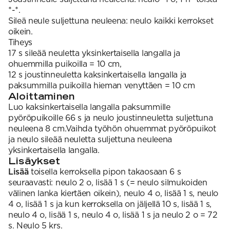
*-*.
Sileä neule suljettuna neuleena: neulo kaikki kerrokset
oikein.
Tiheys
17 s sileää neuletta yksinkertaisella langalla ja
ohuemmilla puikoilla = 10 cm,
12 s joustinneuletta kaksinkertaisella langalla ja
paksummilla puikoilla hieman venyttäen = 10 cm
Aloittaminen
Luo kaksinkertaisella langalla paksummille
pyöröpuikoille 66 s ja neulo joustinneuletta suljettuna
neuleena 8 cm.Vaihda työhön ohuemmat pyöröpuikot
ja neulo sileää neuletta suljettuna neuleena
yksinkertaisella langalla.
Lisäykset
Lisää
toisella kerroksella pipon takaosaan 6 s
seuraavasti: neulo 2 o, lisää 1 s (= neulo silmukoiden
välinen lanka kiertäen oikein), neulo 4 o, lisää 1 s, neulo
4 o, lisää 1 s ja kun kerroksella on jäljellä 10 s, lisää 1 s,
neulo 4 o, lisää 1 s, neulo 4 o, lisää 1 s ja neulo 2 o = 72
s. Neulo 5 krs.