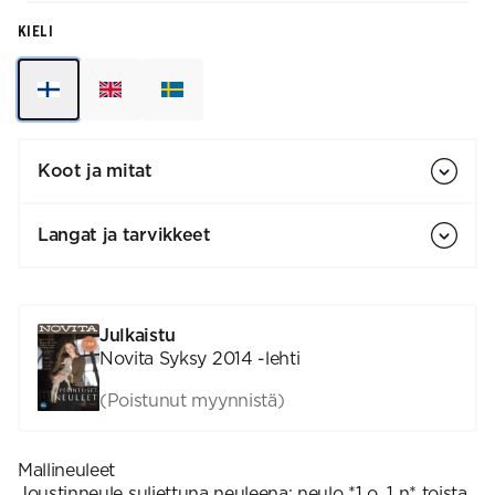
KIELI
Koot ja mitat
Langat ja tarvikkeet
Julkaistu
Novita Syksy 2014 -lehti
(Poistunut myynnistä)
Mallineuleet
Joustinneule suljettuna neuleena: neulo *1 o, 1 n* toista