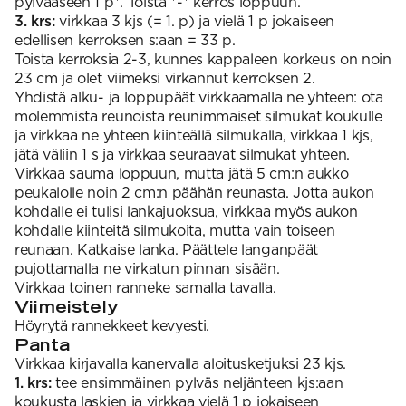
pylvääseen 1 p*. Toista *-* kerros loppuun.
3. krs:
virkkaa 3 kjs (= 1. p) ja vielä 1 p jokaiseen
edellisen kerroksen s:aan = 33 p.
Toista kerroksia 2-3, kunnes kappaleen korkeus on noin
23 cm ja olet viimeksi virkannut kerroksen 2.
Yhdistä alku- ja loppupäät virkkaamalla ne yhteen: ota
molemmista reunoista reunimmaiset silmukat koukulle
ja virkkaa ne yhteen kiinteällä silmukalla, virkkaa 1 kjs,
jätä väliin 1 s ja virkkaa seuraavat silmukat yhteen.
Virkkaa sauma loppuun, mutta jätä 5 cm:n aukko
peukalolle noin 2 cm:n päähän reunasta. Jotta aukon
kohdalle ei tulisi lankajuoksua, virkkaa myös aukon
kohdalle kiinteitä silmukoita, mutta vain toiseen
reunaan. Katkaise lanka. Päättele langanpäät
pujottamalla ne virkatun pinnan sisään.
Virkkaa toinen ranneke samalla tavalla.
Viimeistely
Höyrytä rannekkeet kevyesti.
Panta
Virkkaa kirjavalla kanervalla aloitusketjuksi 23 kjs.
1. krs:
tee ensimmäinen pylväs neljänteen kjs:aan
koukusta laskien ja virkkaa vielä 1 p jokaiseen