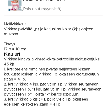
(Poistunut myynnistä)
Mallivirkkaus
Virkkaa pylväitä (p) ja ketjusilmukoita (kjs) ohjeen
mukaan.
Tiheys
17 p = 10 cm
Kauluri
Virkkaa kirjavalla vihreä-okra-petroolilla aloitusketjuksi
43 kjs.
1. krs:
tee ensimmäinen pylväs neljänteen kjs:aan
koukusta laskien ja virkkaa 1 p jokaiseen aloitusketjun
s:aan = 41 p.
2. krs:
virkkaa 4 kjs, jätä väliin 1 p, virkkaa seuraavaan
pylvääseen 1 p, *1 kjs, jätä väliin 1 p, virkkaa seuraavaan
pylvääseen 1 p*. Toista *-* kerros loppuun.
3. krs:
virkkaa 3 kjs (= 1. p) ja vielä 1 p jokaiseen
edellisen kerroksen s:aan = 41 p.