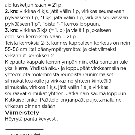
aloitusketjun s:aan = 21 p.
2. krs:
virkkaa 4 kjs, jätä väliin 1 p, virkkaa seuraavaan
pylvääseen 1 p, *1 kjs, jätä väliin 1 p, virkkaa seuraavaan
pylvääseen 1 p*. Toista *-* kerros loppuun.
3. krs:
virkkaa 3 kjs (= 1. p) ja vielä 1 p jokaiseen
edellisen kerroksen s:aan = 21 p.
Toista kerroksia 2-3, kunnes kappaleen korkeus on noin
55-56 cm (tai päänympärysmitta) ja olet viimeksi
virkannut kerroksen 2.
Kiepauta kappale kerran ympäri niin, että pantaan tule
yksi kierre. Yhdistä alku- ja loppupäät virkkaamalla ne
yhteen: ota molemmista reunoista reunimmaiset
silmukat koukulle ja virkkaa ne yhteen kiinteällä
silmukalla, virkkaa 1 kjs, jätä väliin 1 s ja virkkaa
seuraavat silmukat yhteen. Jatka näin sauma loppuun.
Katkaise lanka. Päättele langanpäät pujottamalla ne
virkatun pinnan sisään.
Viimeistely
Höyrytä panta kevyesti.