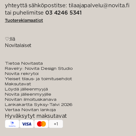
yhteyttä sähköpostitse: tilaajapalvelu@novita.fi
tai puhelimitse
03 4246 5341
Tuotereklamaatiot
♡:llä
Novitalaiset
Tietoa Novitasta
Ravelry: Novita Design Studio
Novita rekrytoi
Yleiset tilaus- ja toimitusehdot
Maksutavat
Löydä jälleenmyyjä
Novita jälleenmyyjille
Novitan ilmoituskanava
Lankakartta Syksy-Talvi 2026
Vertaa Novitan lankoja
Hyväksytyt maksutavat
+
1