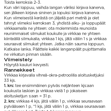
Toista kerroksia 2-3.
Kun väri loppuu, vaihda langan väriksi kirjava kanerva,
sen jälkeen kirjava sininen ja lopuksi kirjava kanerva.
Kun viimeisestä kerästä on jäljellä pari metriä ja olet
tehnyt viimeksi kerroksen 3, yhdistä alku- ja loppupäät
virkkaamalla ne yhteen: ota molemmista reunoista
reunimmaiset silmukat koukulle ja virkkaa ne yhteen
kiinteällä silmukalla, virkkaa 1 kjs, jätä väliin 1 s ja virkkaa
seuraavat silmukat yhteen. Jatka näin sauma loppuun.
Katkaise lanka. Päättele kaikki langanpäät pujottamalla
ne virkatun pinnan sisään.
Viimeistely
Höyrytä kauluri kevyesti.
Rannekkeet
Virkkaa kirjavalla vihreä-okra-petroolilla aloitusketjuksi
33 kjs.
1. krs:
tee ensimmäinen pylväs neljänteen kjs:aan
koukusta laskien ja virkkaa vielä 1 p jokaiseen
aloitusketjun s:aan = 31 p.
2. krs:
virkkaa 4 kjs, jätä väliin 1 p, virkkaa seuraavaan
pylvääseen 1 p, *1 kjs, jätä väliin 1 p, virkkaa seuraavaan