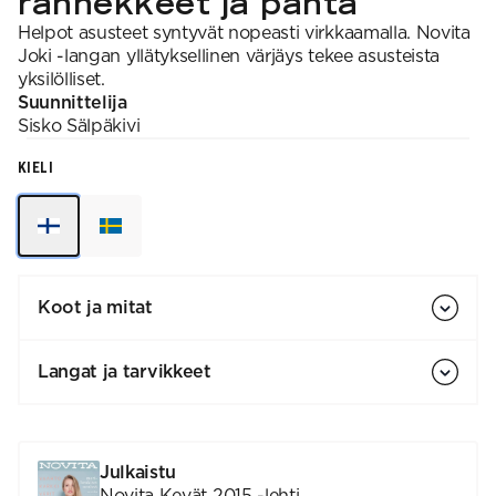
rannekkeet ja panta
Helpot asusteet syntyvät nopeasti virkkaamalla. Novita
Joki -langan yllätyksellinen värjäys tekee asusteista
yksilölliset.
Suunnittelija
Sisko
Sälpäkivi
KIELI
Koot ja mitat
Langat ja tarvikkeet
Julkaistu
Novita Kevät 2015 -lehti