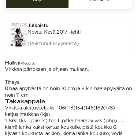
Julkaistu
Novita Kesä 2017 -lehti
(Poistunut myynnistä)
Mallivirkkaus:
Virkkaa piirroksen ja ohjeen mukaan.
Tiheys:
8 haarapylvästä on noin 10 cm ja 6 krs haarapylväitä on
noin 11 cm
Takakappale
Virkkaa aloitusketjuksi 106(118)134(146)162(178)
ketjusilmukkaa (kjs).
1. krs:
(ks. I piirros) tee 1. pitkä haarapylväs (php) [=
kierrä lanka kaksi kertaa koukulle, pistä koukku 6.
kjs:aan koukusta laskien, kierrä lanka koukulle, vedä