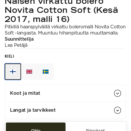
Naisen virkattu bolero
Novita Cotton Soft (Kesä
2017, malli 16)
Pitkillä haarapylväillä virkattu boleromalli Novita Cotton
Soft -langasta. Muuntuu hihanpituutta muuttamalla.
Suunnittelija
Lea
Petäjä
KIELI
Koot ja mitat
Langat ja tarvikkeet
Ohje
Piirrokset