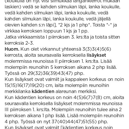
(koukulla on nyt viisi silmukkaa langankierrot mukaan
laskien) vedä se kahden silmukan läpi, lanka koukulle,
vedä kahden silmukan läpi, lanka koukulle, vedä
kahden silmukan läpi, lanka koukulle, vedä jäljellä
olevien kahden s:n läpi], *2 kjs ja 1 php*. Toista *-* ja
virkkaa kerroksen loppuun 1 kjs ja 1 pp.
Jatka virkkaamista I piirroksen 3. krs:lta ja toista sitten
kerroksia 2-3.
Huom.
Kun olet virkannut yhteensä 3(3)3(4)5(6)
kerrosta, aloita seuraavalla kerroksella
lisäykset
molemmissa reunoissa II piirroksen 1. krs:lta. Lisää
molempiin reunoihin 5 kerroksen aikana 2 php lisää.
Työssä on 29(32)36(39)43(47) php.
Kun lisäykset ovat valmiit ja kappaleen korkeus on noin
15(15)16(17)19(20) cm, laita molempiin reunoihin
merkkilanka
kädentien
alareunan merkiksi.
Kun kädentien korkeus on noin 4(5)6(7)7(8) cm, aloita
seuraavalla kerroksella lisäykset molemmissa reunoissa
III piirroksen 1. krs:lta. Molempiin reunoihin tulee aina 2
kerroksen aikana 1 php lisää. Lisää molempiin reunoihin
4 php. Työssä on nyt 37(40)44(47)51(55) php.
Kun lisäykset ovat valmiit [kädentien korkeus noin