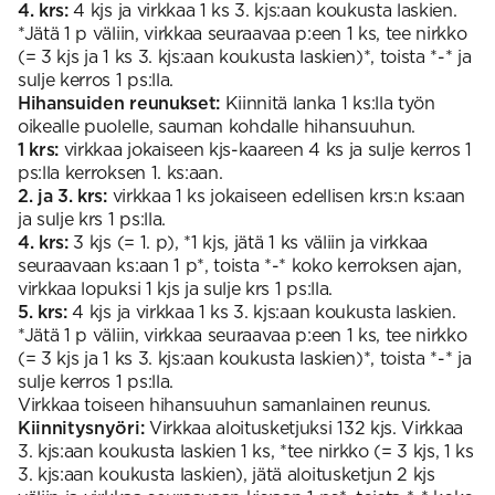
4. krs:
4 kjs ja virkkaa 1 ks 3. kjs:aan koukusta laskien.
*Jätä 1 p väliin, virkkaa seuraavaa p:een 1 ks, tee nirkko
(= 3 kjs ja 1 ks 3. kjs:aan koukusta laskien)*, toista *-* ja
sulje kerros 1 ps:lla.
Hihansuiden reunukset:
Kiinnitä lanka 1 ks:lla työn
oikealle puolelle, sauman kohdalle hihansuuhun.
1 krs:
virkkaa jokaiseen kjs-kaareen 4 ks ja sulje kerros 1
ps:lla kerroksen 1. ks:aan.
2. ja 3. krs:
virkkaa 1 ks jokaiseen edellisen krs:n ks:aan
ja sulje krs 1 ps:lla.
4. krs:
3 kjs (= 1. p), *1 kjs, jätä 1 ks väliin ja virkkaa
seuraavaan ks:aan 1 p*, toista *-* koko kerroksen ajan,
virkkaa lopuksi 1 kjs ja sulje krs 1 ps:lla.
5. krs:
4 kjs ja virkkaa 1 ks 3. kjs:aan koukusta laskien.
*Jätä 1 p väliin, virkkaa seuraavaa p:een 1 ks, tee nirkko
(= 3 kjs ja 1 ks 3. kjs:aan koukusta laskien)*, toista *-* ja
sulje kerros 1 ps:lla.
Virkkaa toiseen hihansuuhun samanlainen reunus.
Kiinnitysnyöri:
Virkkaa aloitusketjuksi 132 kjs. Virkkaa
3. kjs:aan koukusta laskien 1 ks, *tee nirkko (= 3 kjs, 1 ks
3. kjs:aan koukusta laskien), jätä aloitusketjun 2 kjs