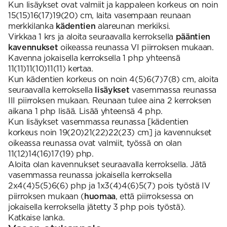
Kun lisäykset ovat valmiit ja kappaleen korkeus on noin
15(15)16(17)19(20) cm, laita vasempaan reunaan
merkkilanka
kädentien
alareunan merkiksi.
Virkkaa 1 krs ja aloita seuraavalla kerroksella
pääntien
kavennukset
oikeassa reunassa VI piirroksen mukaan.
Kavenna jokaisella kerroksella 1 php yhteensä
11(11)11(10)11(11) kertaa.
Kun kädentien korkeus on noin 4(5)6(7)7(8) cm, aloita
seuraavalla kerroksella
lisäykset
vasemmassa reunassa
III piirroksen mukaan. Reunaan tulee aina 2 kerroksen
aikana 1 php lisää. Lisää yhteensä 4 php.
Kun lisäykset vasemmassa reunassa [kädentien
korkeus noin 19(20)21(22)22(23) cm] ja kavennukset
oikeassa reunassa ovat valmiit, työssä on olan
11(12)14(16)17(19) php.
Aloita olan kavennukset seuraavalla kerroksella. Jätä
vasemmassa reunassa jokaisella kerroksella
2x4(4)5(5)6(6) php ja 1x3(4)4(6)5(7) pois työstä IV
piirroksen mukaan (
huomaa
, että piirroksessa on
jokaisella kerroksella jätetty 3 php pois työstä).
Katkaise lanka.