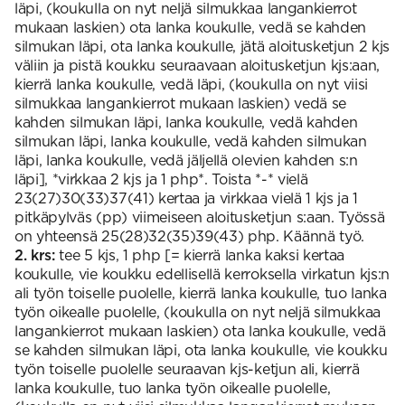
läpi, (koukulla on nyt neljä silmukkaa langankierrot
mukaan laskien) ota lanka koukulle, vedä se kahden
silmukan läpi, ota lanka koukulle, jätä aloitusketjun 2 kjs
väliin ja pistä koukku seuraavaan aloitusketjun kjs:aan,
kierrä lanka koukulle, vedä läpi, (koukulla on nyt viisi
silmukkaa langankierrot mukaan laskien) vedä se
kahden silmukan läpi, lanka koukulle, vedä kahden
silmukan läpi, lanka koukulle, vedä kahden silmukan
läpi, lanka koukulle, vedä jäljellä olevien kahden s:n
läpi], *virkkaa 2 kjs ja 1 php*. Toista *-* vielä
23(27)30(33)37(41) kertaa ja virkkaa vielä 1 kjs ja 1
pitkäpylväs (pp) viimeiseen aloitusketjun s:aan. Työssä
on yhteensä 25(28)32(35)39(43) php. Käännä työ.
2. krs:
tee 5 kjs, 1 php [= kierrä lanka kaksi kertaa
koukulle, vie koukku edellisellä kerroksella virkatun kjs:n
ali työn toiselle puolelle, kierrä lanka koukulle, tuo lanka
työn oikealle puolelle, (koukulla on nyt neljä silmukkaa
langankierrot mukaan laskien) ota lanka koukulle, vedä
se kahden silmukan läpi, ota lanka koukulle, vie koukku
työn toiselle puolelle seuraavan kjs-ketjun ali, kierrä
lanka koukulle, tuo lanka työn oikealle puolelle,