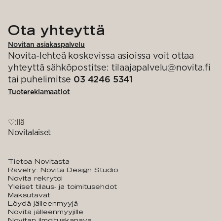
Ota yhteyttä
Novitan asiakaspalvelu
Novita-lehteä koskevissa asioissa voit ottaa
yhteyttä sähköpostitse: tilaajapalvelu@novita.fi
tai puhelimitse
03 4246 5341
Tuotereklamaatiot
♡:llä
Novitalaiset
Tietoa Novitasta
Ravelry: Novita Design Studio
Novita rekrytoi
Yleiset tilaus- ja toimitusehdot
Maksutavat
Löydä jälleenmyyjä
Novita jälleenmyyjille
Novitan ilmoituskanava