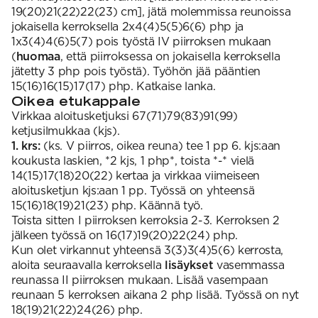
19(20)21(22)22(23) cm], jätä molemmissa reunoissa
jokaisella kerroksella 2x4(4)5(5)6(6) php ja
1x3(4)4(6)5(7) pois työstä IV piirroksen mukaan
(
huomaa
, että piirroksessa on jokaisella kerroksella
jätetty 3 php pois työstä). Työhön jää pääntien
15(16)16(15)17(17) php. Katkaise lanka.
Oikea etukappale
Virkkaa aloitusketjuksi 67(71)79(83)91(99)
ketjusilmukkaa (kjs).
1. krs:
(ks. V piirros, oikea reuna) tee 1 pp 6. kjs:aan
koukusta laskien, *2 kjs, 1 php*, toista *-* vielä
14(15)17(18)20(22) kertaa ja virkkaa viimeiseen
aloitusketjun kjs:aan 1 pp. Työssä on yhteensä
15(16)18(19)21(23) php. Käännä työ.
Toista sitten I piirroksen kerroksia 2-3. Kerroksen 2
jälkeen työssä on 16(17)19(20)22(24) php.
Kun olet virkannut yhteensä 3(3)3(4)5(6) kerrosta,
aloita seuraavalla kerroksella
lisäykset
vasemmassa
reunassa II piirroksen mukaan. Lisää vasempaan
reunaan 5 kerroksen aikana 2 php lisää. Työssä on nyt
18(19)21(22)24(26) php.