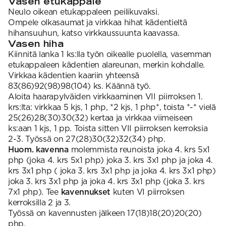
Vasen etukappale
Neulo oikean etukappaleen peilikuvaksi.
Ompele olkasaumat ja virkkaa hihat kädentieltä
hihansuuhun, katso virkkaussuunta kaavassa.
Vasen hiha
Kiinnitä lanka 1 ks:lla työn oikealle puolella, vasemman
etukappaleen kädentien alareunan, merkin kohdalle.
Virkkaa kädentien kaariin yhteensä
83(86)92(98)98(104) ks. Käännä työ.
Aloita haarapylväiden virkkaaminen VII piirroksen 1.
krs:lta: virkkaa 5 kjs, 1 php, *2 kjs, 1 php*, toista *-* vielä
25(26)28(30)30(32) kertaa ja virkkaa viimeiseen
ks:aan 1 kjs, 1 pp. Toista sitten VII piirroksen kerroksia
2-3. Työssä on 27(28)30(32)32(34) php.
Huom.
kavenna
molemmista reunoista joka 4. krs 5x1
php (joka 4. krs 5x1 php) joka 3. krs 3x1 php ja joka 4.
krs 3x1 php ( joka 3. krs 3x1 php ja joka 4. krs 3x1 php)
joka 3. krs 3x1 php ja joka 4. krs 3x1 php (joka 3. krs
7x1 php). Tee
kavennukset
kuten VI piirroksen
kerroksilla 2 ja 3.
Työssä on kavennusten jälkeen 17(18)18(20)20(20)
php.