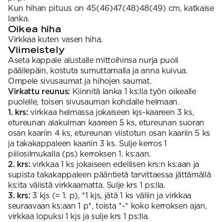
Kun hihan pituus on 45(46)47(48)48(49) cm, katkaise
lanka.
Oikea hiha
Virkkaa kuten vasen hiha.
Viimeistely
Aseta kappale alustalle mittoihinsa nurja puoli
päällepäin, kostuta sumuttamalla ja anna kuivua.
Ompele sivusaumat ja hihojen saumat.
Virkattu reunus:
Kiinnitä lanka 1 ks:lla työn oikealle
puolelle, toisen sivusauman kohdalle helmaan.
1. krs:
virkkaa helmassa jokaiseen kjs-kaareen 3 ks,
etureunan alakulman kaareen 5 ks, etureunan suoran
osan kaariin 4 ks, etureunan viistotun osan kaariin 5 ks
ja takakappaleen kaariin 3 ks. Sulje kerros 1
piilosilmukalla (ps) kerroksen 1. ks:aan.
2. krs:
virkkaa 1 ks jokaiseen edellisen krs:n ks:aan ja
supista takakappaleen pääntietä tarvittaessa jättämällä
ks:ita välistä virkkaamatta. Sulje krs 1 ps:lla.
3. krs:
3 kjs (= 1. p), *1 kjs, jätä 1 ks väliin ja virkkaa
seuraavaan ks:aan 1 p*, toista *-* koko kerroksen ajan,
virkkaa lopuksi 1 kjs ja sulje krs 1 ps:lla.