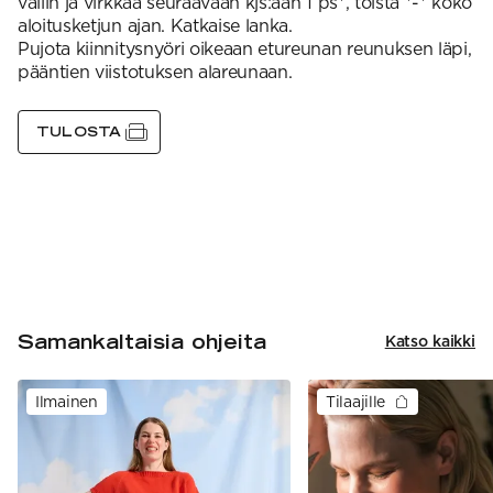
väliin ja virkkaa seuraavaan kjs:aan 1 ps*, toista *-* koko
aloitusketjun ajan. Katkaise lanka.
Pujota kiinnitysnyöri oikeaan etureunan reunuksen läpi,
pääntien viistotuksen alareunaan.
TULOSTA
Samankaltaisia ohjeita
Katso kaikki
Ilmainen
Tilaajille