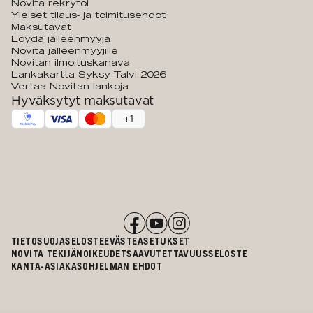
Novita rekrytoi
Yleiset tilaus- ja toimitusehdot
Maksutavat
Löydä jälleenmyyjä
Novita jälleenmyyjille
Novitan ilmoituskanava
Lankakartta Syksy-Talvi 2026
Vertaa Novitan lankoja
Hyväksytyt maksutavat
+
1
TIETOSUOJASELOSTE
EVÄSTEASETUKSET
NOVITA TEKIJÄNOIKEUDET
SAAVUTETTAVUUSSELOSTE
KANTA-ASIAKASOHJELMAN EHDOT