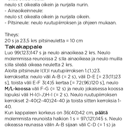
neulo s:t oikealla oikein ja nurjalla nurin.
- Ainaoikeinneule:
neulo s:t oikealla oikein ja nurjalla oikein.
- Pitsineule: neulo ruutupiirroksen ja ohjeen mukaan.
Tiheys:
20 s ja 23,5 krs pitsineuletta = 10 cm
Takakappale
Luo 99(123)147 s ja neulo ainaoikeaa 2 krs. Neulo
molemmissa reunoissa 2 s:lla ainaoikeaa ja neulo muilla
s:illa sileää oikeaa neuletta 2 krs.
Aloita pitsineule I(II)I ruutupiirroksen 1.(1.)23.
kerrokselta: neulo väli A-B (= 2 s), väli D-E [= 23(11)23
s], toista väli E-F 3(4)5 kertaa [= 72(96)120 s], neulo
M/L-koossa
väli F-G (= 12 s) ja neulo jokaisessa koossa
lopuksi väli H-I(I-J)H-I (= 2 s). Neulo ruutupiirroksen
kerrokset 2-40(2-40)24-40 ja toista sitten kerroksia 1-
40.
Kun kappaleen korkeus on 36(40)42 cm,
päätä
molemmista reunoista halkion 1 s = 97(121)145 s. Neulo
oikeassa reunassa välin A-B sijaan väli C-D (= 1 s) ja