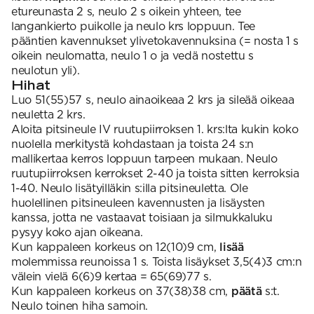
etureunasta 2 s, neulo 2 s oikein yhteen, tee
langankierto puikolle ja neulo krs loppuun. Tee
pääntien kavennukset ylivetokavennuksina (= nosta 1 s
oikein neulomatta, neulo 1 o ja vedä nostettu s
neulotun yli).
Hihat
Luo 51(55)57 s, neulo ainaoikeaa 2 krs ja sileää oikeaa
neuletta 2 krs.
Aloita pitsineule IV ruutupiirroksen 1. krs:lta kukin koko
nuolella merkitystä kohdastaan ja toista 24 s:n
mallikertaa kerros loppuun tarpeen mukaan. Neulo
ruutupiirroksen kerrokset 2-40 ja toista sitten kerroksia
1-40. Neulo lisätyilläkin s:illa pitsineuletta. Ole
huolellinen pitsineuleen kavennusten ja lisäysten
kanssa, jotta ne vastaavat toisiaan ja silmukkaluku
pysyy koko ajan oikeana.
Kun kappaleen korkeus on 12(10)9 cm,
lisää
molemmissa reunoissa 1 s. Toista lisäykset 3,5(4)3 cm:n
välein vielä 6(6)9 kertaa = 65(69)77 s.
Kun kappaleen korkeus on 37(38)38 cm,
päätä
s:t.
Neulo toinen hiha samoin.