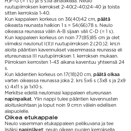
H)F-G (= 1 s) ja 5 s:lla ainaoikeaa. Neulo
ruutupiirroksen kerrokset 2-40(2-40)24-40 ja toista
sitten kerroksia 1-40.
Kun kappaleen korkeus on 36(40)42 cm,
päätä
oikeasta reunasta halkion 1 s = 54(66)78 s. Neulo
oikeassa reunassa välin A-B sijaan väli C-D (= 1 s).
Kun kappaleen korkeus on noin 77(85)85 cm ja olet
viimeksi neulonut I(II)I ruutupiirroksen 2.(20.)2. krs:n
aloita pääntien kavennukset vasemmassa reunassa eli
etureunassa III ruutupiirroksen 1. kerroksen mukaan.
Piirroksen kerrosten 1-43 aikana kaventuu yhteensä 24
s.
Kun kädentien korkeus on 17(18)20 cm,
päätä olkaa
varten oikeassa reunassa joka 2. krs 5x6 s (3x8 s ja 2x9
s) 4x11 s ja 1x10 s.
Merkitse edellä neulomasi kappaleen etureunaan
napinpaikat
. Ylin nappi tulee pääntien kavennusten
aloituskohtaan ja loput noin 9 cm:n välein edellisen
alapuolelle.
Oikea etukappale
Neulo vasemman etukappaleen peilikuvana ja tee
lisäksi
napinlävet
: neulo oikean puolen kerroksella