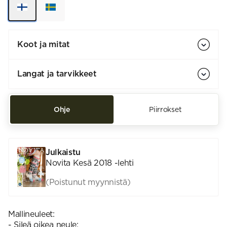
Koot ja mitat
Langat ja tarvikkeet
Ohje
Piirrokset
Julkaistu
Novita Kesä 2018 -lehti
(Poistunut myynnistä)
Mallineuleet:
- Sileä oikea neule: