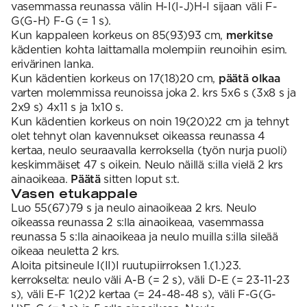
vasemmassa reunassa välin H-I(I-J)H-I sijaan väli F-
G(G-H) F-G (= 1 s).
Kun kappaleen korkeus on 85(93)93 cm,
merkitse
kädentien kohta laittamalla molempiin reunoihin esim.
erivärinen lanka.
Kun kädentien korkeus on 17(18)20 cm,
päätä olkaa
varten molemmissa reunoissa joka 2. krs 5x6 s (3x8 s ja
2x9 s) 4x11 s ja 1x10 s.
Kun kädentien korkeus on noin 19(20)22 cm ja tehnyt
olet tehnyt olan kavennukset oikeassa reunassa 4
kertaa, neulo seuraavalla kerroksella (työn nurja puoli)
keskimmäiset 47 s oikein. Neulo näillä s:illa vielä 2 krs
ainaoikeaa.
Päätä
sitten loput s:t.
Vasen etukappale
Luo 55(67)79 s ja neulo ainaoikeaa 2 krs. Neulo
oikeassa reunassa 2 s:lla ainaoikeaa, vasemmassa
reunassa 5 s:lla ainaoikeaa ja neulo muilla s:illa sileää
oikeaa neuletta 2 krs.
Aloita pitsineule I(II)I ruutupiirroksen 1.(1.)23.
kerrokselta: neulo väli A-B (= 2 s), väli D-E (= 23-11-23
s), väli E-F 1(2)2 kertaa (= 24-48-48 s), väli F-G(G-