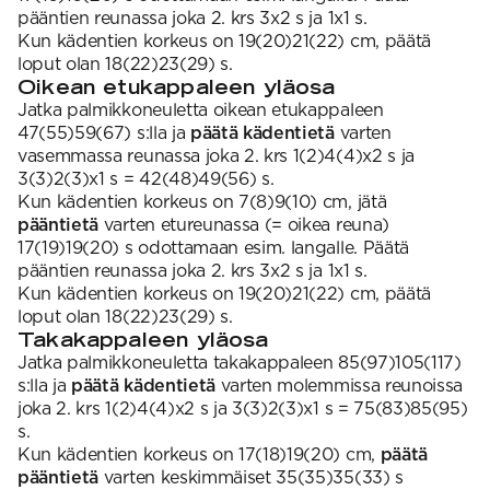
pääntien reunassa joka 2. krs 3x2 s ja 1x1 s.
Kun kädentien korkeus on 19(20)21(22) cm, päätä
loput olan 18(22)23(29) s.
Oikean etukappaleen yläosa
Jatka palmikkoneuletta oikean etukappaleen
47(55)59(67) s:lla ja
päätä kädentietä
varten
vasemmassa reunassa joka 2. krs 1(2)4(4)x2 s ja
3(3)2(3)x1 s = 42(48)49(56) s.
Kun kädentien korkeus on 7(8)9(10) cm, jätä
pääntietä
varten etureunassa (= oikea reuna)
17(19)19(20) s odottamaan esim. langalle. Päätä
pääntien reunassa joka 2. krs 3x2 s ja 1x1 s.
Kun kädentien korkeus on 19(20)21(22) cm, päätä
loput olan 18(22)23(29) s.
Takakappaleen yläosa
Jatka palmikkoneuletta takakappaleen 85(97)105(117)
s:lla ja
päätä kädentietä
varten molemmissa reunoissa
joka 2. krs 1(2)4(4)x2 s ja 3(3)2(3)x1 s = 75(83)85(95)
s.
Kun kädentien korkeus on 17(18)19(20) cm,
päätä
pääntietä
varten keskimmäiset 35(35)35(33) s