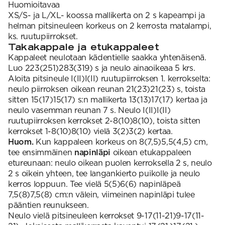
Huomioitavaa
XS/S- ja L/XL- koossa mallikerta on 2 s kapeampi ja
helman pitsineuleen korkeus on 2 kerrosta matalampi,
ks. ruutupiirrokset.
Takakappale ja etukappaleet
Kappaleet neulotaan kädentielle saakka yhtenäisenä.
Luo 223(251)283(319) s ja neulo ainaoikeaa 5 krs.
Aloita pitsineule I(II)I(II) ruutupiirroksen 1. kerrokselta:
neulo piirroksen oikean reunan 21(23)21(23) s, toista
sitten 15(17)15(17) s:n mallikerta 13(13)17(17) kertaa ja
neulo vasemman reunan 7 s. Neulo I(II)I(II)
ruutupiirroksen kerrokset 2-8(10)8(10), toista sitten
kerrokset 1-8(10)8(10) vielä 3(2)3(2) kertaa.
Huom.
Kun kappaleen korkeus on 8(7,5)5,5(4,5) cm,
tee ensimmäinen
napinläpi
oikean etukappaleen
etureunaan: neulo oikean puolen kerroksella 2 s, neulo
2 s oikein yhteen, tee langankierto puikolle ja neulo
kerros loppuun. Tee vielä 5(5)6(6) napinläpeä
7,5(8)7,5(8) cm:n välein, viimeinen napinläpi tulee
pääntien reunukseen.
Neulo vielä pitsineuleen kerrokset 9-17(11-21)9-17(11-