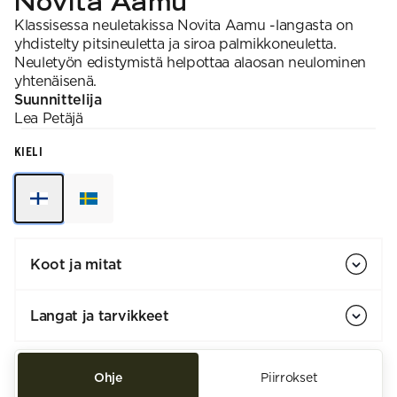
Novita Aamu
Klassisessa neuletakissa Novita Aamu -langasta on
yhdistelty pitsineuletta ja siroa palmikkoneuletta.
Neuletyön edistymistä helpottaa alaosan neulominen
yhtenäisenä.
Suunnittelija
Lea
Petäjä
KIELI
Koot ja mitat
Langat ja tarvikkeet
Ohje
Piirrokset