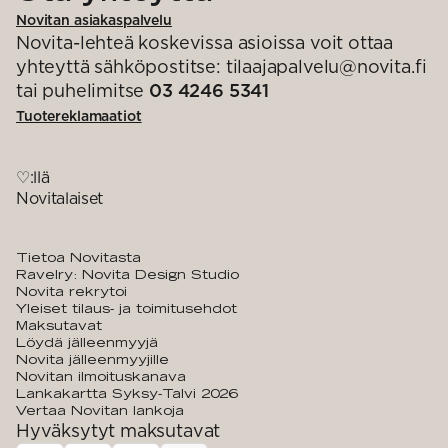
Novitan asiakaspalvelu
Novita-lehteä koskevissa asioissa voit ottaa
yhteyttä sähköpostitse: tilaajapalvelu@novita.fi
tai puhelimitse
03 4246 5341
Tuotereklamaatiot
♡:llä
Novitalaiset
Tietoa Novitasta
Ravelry: Novita Design Studio
Novita rekrytoi
Yleiset tilaus- ja toimitusehdot
Maksutavat
Löydä jälleenmyyjä
Novita jälleenmyyjille
Novitan ilmoituskanava
Lankakartta Syksy-Talvi 2026
Vertaa Novitan lankoja
Hyväksytyt maksutavat