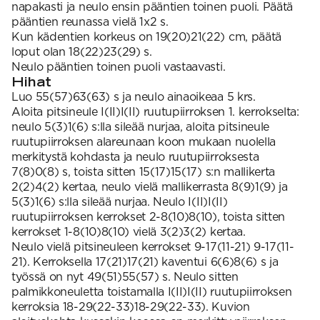
napakasti ja neulo ensin pääntien toinen puoli. Päätä
pääntien reunassa vielä 1x2 s.
Kun kädentien korkeus on 19(20)21(22) cm, päätä
loput olan 18(22)23(29) s.
Neulo pääntien toinen puoli vastaavasti.
Hihat
Luo 55(57)63(63) s ja neulo ainaoikeaa 5 krs.
Aloita pitsineule I(II)I(II) ruutupiirroksen 1. kerrokselta:
neulo 5(3)1(6) s:lla sileää nurjaa, aloita pitsineule
ruutupiirroksen alareunaan koon mukaan nuolella
merkitystä kohdasta ja neulo ruutupiirroksesta
7(8)0(8) s, toista sitten 15(17)15(17) s:n mallikerta
2(2)4(2) kertaa, neulo vielä mallikerrasta 8(9)1(9) ja
5(3)1(6) s:lla sileää nurjaa. Neulo I(II)I(II)
ruutupiirroksen kerrokset 2-8(10)8(10), toista sitten
kerrokset 1-8(10)8(10) vielä 3(2)3(2) kertaa.
Neulo vielä pitsineuleen kerrokset 9-17(11-21) 9-17(11-
21). Kerroksella 17(21)17(21) kaventui 6(6)8(6) s ja
työssä on nyt 49(51)55(57) s. Neulo sitten
palmikkoneuletta toistamalla I(II)I(II) ruutupiirroksen
kerroksia 18-29(22-33)18-29(22-33). Kuvion