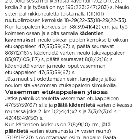
21). Jokaisesta mallikerrasta kaventui 17.(21.)17.(21.)
krs:lla 2 s ja työssä on nyt 195(223)247(283) s. Neulo
sitten palmikkoneuletta toistamalla I(II)I(II)
ruutupiirroksen kerroksia 18-29(22-33)18-29(22-33).
Kun kappaleen korkeus on 38(39)41(42) cm, jaa työ
kolmeen osaan ja aloita samalla
kädentien
kavennukset
: neulo oikean puolen kerroksella oikean
etukappaleen 47(55)59(67) s, päätä seuraavat
8(8)12(16) s kädentietä varten, neulo takakappaleen
85(97)105(117) s, päätä seuraavat 8(8)12(16) s
kädentietä varten ja neulo loput vasemman
etukappaleen 47(55)59(67) s.
Jätä muut s:t odottamaan esim. langalle ja jatka
neulomista vasemman etukappaleen silmukoilla.
Vasemman etukappaleen yläosa
Jatka palmikkoneuletta vasemman etukappaleen
47(55)59(67) s:lla ja
päätä kädentietä
varten oikeassa
reunassa joka 2. krs 1(2)4(4)x2 s ja 3(3)2(3)x1 s =
42(48)49(56) s.
Kun kädentien korkeus on 7(8)9(10) cm,
jätä
pääntietä
varten etureunasta (= vasen reuna)
17(19)19(20) s odottamaan esim. langalle. Päätä