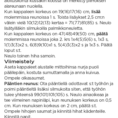
aloituskohta kussakin koossa on merkitty piirroksen
alareunaan nuolella.
Kun kappaleen korkeus on 19(16)17(16) cm,
lisää
molemmissa reunoissa 1 s. Toista lisäykset 2,5 cm:n
välein vielä 10(12)12(13) kertaa = 71(77)81(85) s. Neulo
lisätyilläkin silmukoilla palmikkoneuletta.
Kun kappaleen korkeus on 47(48)49(50) cm,
päätä
molemmissa reunoissa joka 2. krs 1x4(5)5(6) s, 1x3 s,
1(1)3(3)x2 s, 6(8)9(10)x1 s, 5(4)3(3)x2 s ja 1x3 s. Päätä
loput s:t.
Neulo toinen hiha samoin.
Viimeistely
Aseta kappaleet alustalle mittoihinsa nurja puoli
päällepäin, kostuta sumuttamalla ja anna kuivua.
Ompele olkasaumat.
Pääntien reunus:
Ota pääntiellä odottavat s:t työhön ja
poimi pääntieltä lisäksi silmukoita siten, että työhön
tulee yhteensä 99(101)101(105) s. Neulo ainaoikeaa ja
tee viimeinen napinläpi, kun reunuksen korkeus on 0,5
cm. Kun reunuksen korkeus on 2 cm, päätä s:t.
Ompele hihojen saumat ja kiinnitä hihat kädenteille.
Kiinnitä napit.