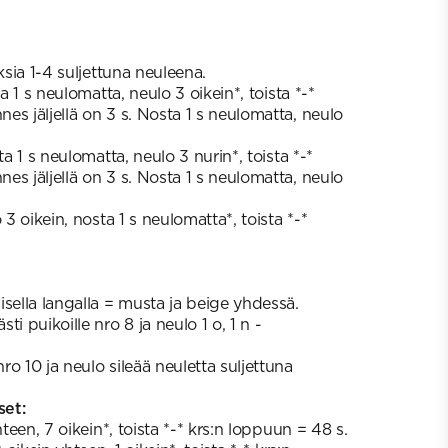
ksia 1-4 suljettuna neuleena.
ta 1 s neulomatta, neulo 3 oikein*, toista *-*
s jäljellä on 3 s. Nosta 1 s neulomatta, neulo
ta 1 s neulomatta, neulo 3 nurin*, toista *-*
s jäljellä on 3 s. Nosta 1 s neulomatta, neulo
 3 oikein, nosta 1 s neulomatta*, toista *-*
sella langalla = musta ja beige yhdessä.
i puikoille nro 8 ja neulo 1 o, 1 n -
o 10 ja neulo sileää neuletta suljettuna
set:
teen, 7 oikein*, toista *-* krs:n loppuun = 48 s.