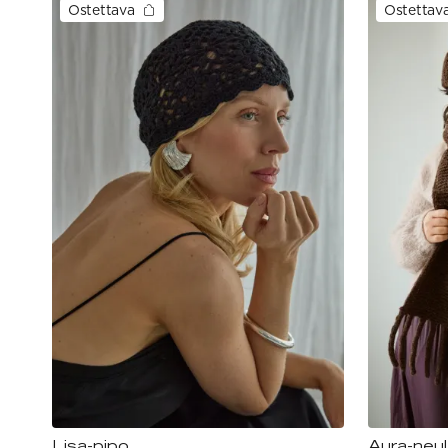
Ostettava
Ostettav
Lisa-pipo
Aura-neu