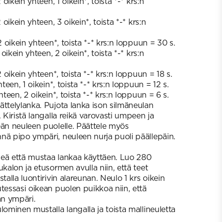
oikein yhteen, 1 oikein*, toista *-* krs:n
 oikein yhteen, 3 oikein*, toista *-* krs:n
 oikein yhteen*, toista *-* krs:n loppuun = 30 s.
oikein yhteen, 2 oikein*, toista *-* krs:n
 oikein yhteen*, toista *-* krs:n loppuun = 18 s.
teen, 1 oikein*, toista *-* krs:n loppuun = 12 s.
teen, 2 oikein*, toista *-* krs:n loppuun = 6 s.
ättelylanka. Pujota lanka ison silmäneulan
. Kiristä langalla reikä varovasti umpeen ja
eän neuleen puolelle. Päättele myös
nä pipo ympäri, neuleen nurja puoli päällepäin.
geä että mustaa lankaa käyttäen. Luo 280
ukalon ja etusormen avulla niin, että teet
talla luontirivin alareunan. Neulo 1 krs oikein
tessasi oikean puolen puikkoa niin, että
an ympäri.
lominen mustalla langalla ja toista mallineuletta