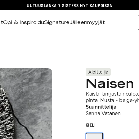
UUTUUSLANKA 7 SISTERS NYT KAUPOISSA
et
Opi & Inspiroidu
Signature
Jälleenmyyjät
Aloittelija
Naisen 
Kaisla-langasta neulotu
pinta. Musta - beige-yh
Suunnittelija
Sanna
Vatanen
KIELI