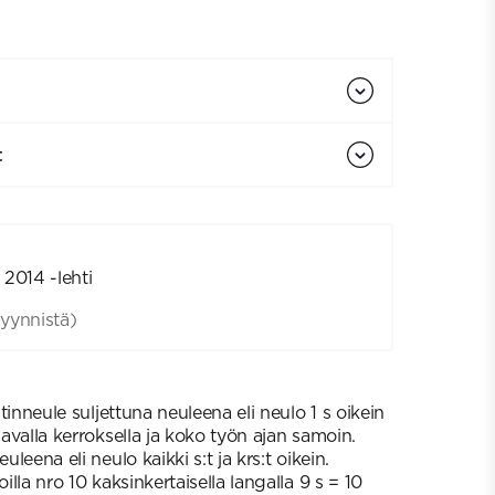
t
 2014 -lehti
yynnistä)
ustinneule suljettuna neuleena eli neulo 1 s oikein
aavalla kerroksella ja koko työn ajan samoin.
uleena eli neulo kaikki s:t ja krs:t oikein.
oilla nro 10 kaksinkertaisella langalla 9 s = 10