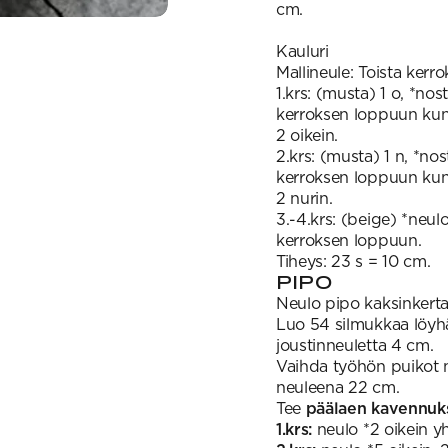
cm.
Kauluri
Mallineule: Toista kerro
1.krs: (musta) 1 o, *nos
kerroksen loppuun kunne
2 oikein.
2.krs: (musta) 1 n, *nos
kerroksen loppuun kunne
2 nurin.
3.-4.krs: (beige) *neulo
kerroksen loppuun.
Tiheys: 23 s = 10 cm.
PIPO
Neulo pipo kaksinkertai
Luo 54 silmukkaa löyhäst
joustinneuletta 4 cm.
Vaihda työhön puikot nr
neuleena 22 cm.
Tee
päälaen kavennuk
1.krs:
neulo *2 oikein yh