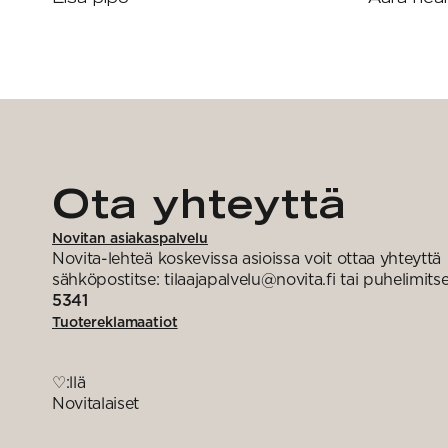
Ota yhteyttä
Novitan asiakaspalvelu
Novita-lehteä koskevissa asioissa voit ottaa yhteyttä
sähköpostitse: tilaajapalvelu@novita.fi tai puhelimits
5341
Tuotereklamaatiot
♡:llä
Novitalaiset