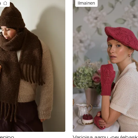
a
Ilmainen
lepipo
Varjoisa aamu -neulebask