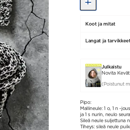
Koot ja mitat
Langat ja tarvikkee
Julkaistu
Novita Kevät
(Poistunut m
Pipo:
Mallineule: 1 o, 1 n -jo
ja 1 s nurin, neulo seur
Sileä neule suljettuna ne
Tiheys: sileä neule puik