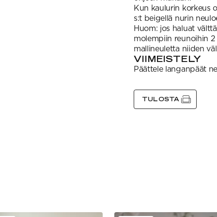
Kun kaulurin korkeus on
s:t beigellä nurin neulo
Huom: jos haluat välttä
molempiin reunoihin 2 
mallineuletta niiden väl
VIIMEISTELY
Päättele langanpäät ne
TULOSTA