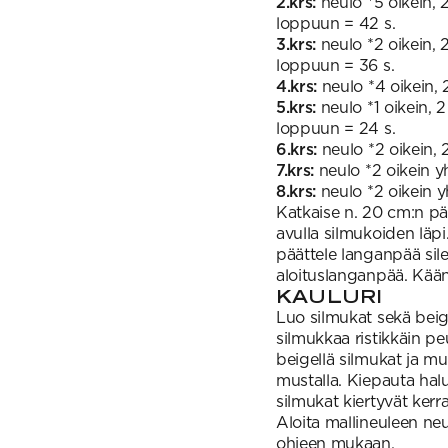
2.krs:
neulo *5 oikein, 2 
loppuun = 42 s.
3.krs:
neulo *2 oikein, 2
loppuun = 36 s.
4.krs:
neulo *4 oikein, 2
5.krs:
neulo *1 oikein, 2 
loppuun = 24 s.
6.krs:
neulo *2 oikein, 2
7.krs:
neulo *2 oikein yh
8.krs:
neulo *2 oikein yh
Katkaise n. 20 cm:n pä
avulla silmukoiden läpi
päättele langanpää sil
aloituslanganpää. Kään
KAULURI
Luo silmukat sekä bei
silmukkaa ristikkäin pe
beigellä silmukat ja mus
mustalla. Kiepauta halu
silmukat kiertyvät kerr
Aloita mallineuleen neu
ohjeen mukaan.