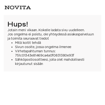
Hups!
Jotain meni vikaan. Kokeile ladata sivu uudelleen.
Jos ongelma ei poistu, ole yhteydessä asiakaspalveluun
ja toimita seuraavat tiedot
Mitä koitit tehdä
Sivun osoite, jossa ongelma ilmenee
Virhetapahtuman tunnus:
751c01343e81469ca4a0f0831380e93f
Sähköpostiosoitteesi, jolla olet mahdollisesti
kirjautunut sisään