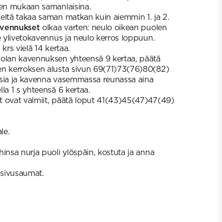
sen mukaan samanlaisina.
eltä takaa saman matkan kuin aiemmin 1. ja 2.
vennukset
olkaa varten: neulo oikean puolen
e ylivetokavennus ja neulo kerros loppuun.
krs vielä 14 kertaa.
 olan kavennuksen yhteensä 9 kertaa, päätä
en kerroksen alusta sivun 69(71)73(76)80(82)
ksia ja kavenna vasemmassa reunassa aina
la 1 s yhteensä 6 kertaa.
 ovat valmiit, päätä loput 41(43)45(47)47(49)
le.
insa nurja puoli ylöspäin, kostuta ja anna
sivusaumat.