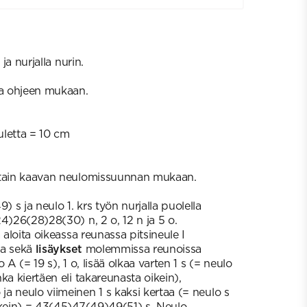
 ja nurjalla nurin.
ja ohjeen mukaan.
euletta = 10 cm
ttain kaavan neulomissuunnan mukaan.
s ja neulo 1. krs työn nurjalla puolella
4)26(28)28(30) n, 2 o, 12 n ja 5 o.
 aloita oikeassa reunassa pitsineule I
lta sekä
lisäykset
molemmissa reunoissa
 A (= 19 s), 1 o, lisää olkaa varten 1 s (= neulo
ka kiertäen eli takareunasta oikein),
a neulo viimeinen 1 s kaksi kertaa (= neulo s
ikein) = 43(45)47(49)49(51) s. Neulo