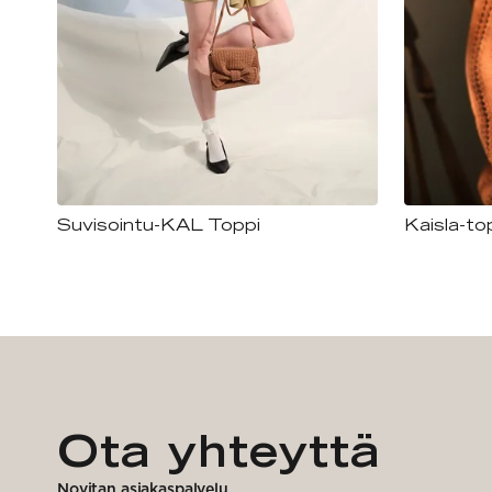
Suvisointu-KAL Toppi
Kaisla-to
Ota yhteyttä
Novitan asiakaspalvelu