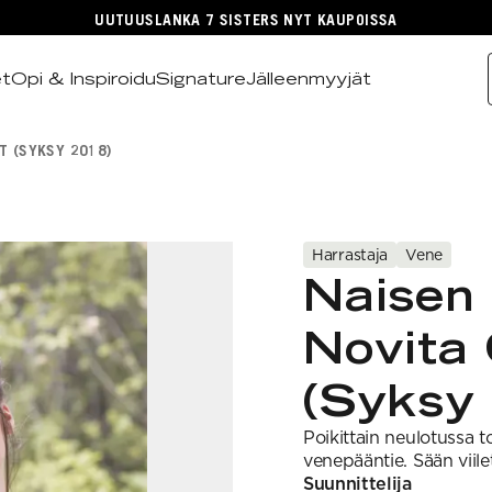
UUTUUSLANKA 7 SISTERS NYT KAUPOISSA
et
Opi & Inspiroidu
Signature
Jälleenmyyjät
T (SYKSY 2018)
Harrastaja
Vene
Naisen 
Novita 
(Syksy
Poikittain neulotussa 
venepääntie. Sään viile
Suunnittelija