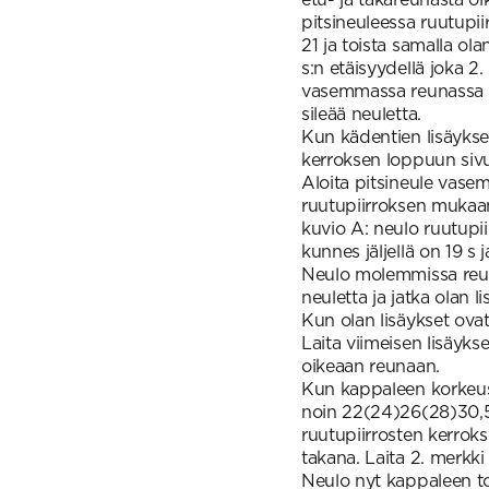
pitsineuleessa ruutupiir
21 ja toista samalla ol
s:n etäisyydellä joka 2.
vasemmassa reunassa joka
sileää neuletta.
Kun kädentien lisäykse
kerroksen loppuun sivu
Aloita pitsineule vasem
ruutupiirroksen mukaan
kuvio A: neulo ruutupiir
kunnes jäljellä on 19 s
Neulo molemmissa reunoi
neuletta ja jatka olan li
Kun olan lisäykset ovat
Laita viimeisen lisäyks
oikeaan reunaan.
Kun kappaleen korkeus
noin 22(24)26(28)30,5
ruutupiirrosten kerrokse
takana. Laita 2. merkk
Neulo nyt kappaleen toi