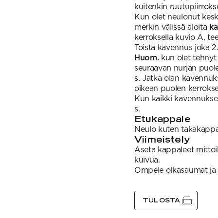
kuitenkin ruutupiirrok
Kun olet neulonut kesk
merkin välissä aloita
ka
kerroksella kuvio A, te
Toista kavennus joka 2. 
Huom.
kun olet tehnyt
seuraavan nurjan puol
s. Jatka olan kavennu
oikean puolen kerroksel
Kun kaikki kavennukset
s.
Etukappale
Neulo kuten takakappa
Viimeistely
Aseta kappaleet mittoih
kuivua.
Ompele olkasaumat ja 
TULOSTA