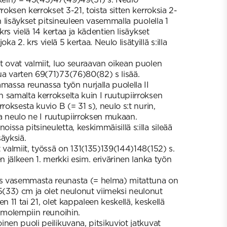
roksen kerrokset 3-21, toista sitten kerroksia 2-
an lisäykset pitsineuleen vasemmalla puolella 1
 krs vielä 14 kertaa ja kädentien lisäykset
 2. krs vielä 5 kertaa. Neulo lisätyillä s:illa
t ovat valmiit, luo seuraavan oikean puolen
a varten 69(71)73(76)80(82) s lisää.
massa reunassa työn nurjalla puolella II
 samalta kerrokselta kuin I ruutupiirroksen
roksesta kuvio B (= 31 s), neulo s:t nurin,
 ja neulo ne I ruutupiirroksen mukaan.
ssa pitsineuletta, keskimmäisillä s:illa sileää
säyksiä.
 valmiit, työssä on 131(135)139(144)148(152) s.
en jälkeen 1. merkki esim. erivärinen lanka työn
 vasemmasta reunasta (= helma) mitattuna on
(33) cm ja olet neulonut viimeksi neulonut
n 11 tai 21, olet kappaleen keskellä, keskellä
i molempiin reunoihin.
nen puoli peilikuvana, pitsikuviot jatkuvat