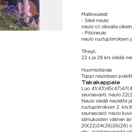
Mallineuleet:
- Sileä neule:
neulo s:t oikealla oikein
- Pitsineule:
neulo ruutupiirroksen 
Tiheys:
22 s ja 28 krs sileää n
Huomioitavaa
Toppi neulotaan poiki
Takakappale
Luo 41(43)45(47)47(49) 
seuraavasti: neulo 22(2
Neulo sileää neuletta ja
ruutupiirroksen 2. krs:
seuraavasti: neulo kuvio
silmukoiden välinen lan
20(22)24(26)26(28) o j
etu- ja takareunasta o