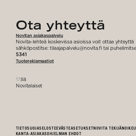
Ota yhteyttä
Novitan asiakaspalvelu
Novita-lehteä koskevissa asioissa voit ottaa yhteyttä
sähköpostitse: tilaajapalvelu@novita.fi tai puhelimits
5341
Tuotereklamaatiot
♡:llä
Novitalaiset
TIETOSUOJASELOSTE
EVÄSTEASETUKSET
NOVITA TEKIJÄNOIKE
KANTA-ASIAKASOHJELMAN EHDOT