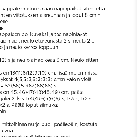
 kappaleen etureunaan napinpaikat siten, että
äntien viitotuksen alareunaan ja loput 8 cm:n
elle
e
paleen peilikuvaksi ja tee napinlävet
Napinläpi: neulo etureunasta 2 s, neulo 2 o
o ja neulo kerros loppuun.
) s ja neulo ainaoikeaa 3 cm. Neulo sitten
 on 13(11)8(12)9(10) cm, lisää molemmissa
säykset 4(3,5)3,5(3)3(3) cm:n välein vielä
a = 52(56)59(62)66(68) s.
s on 45(46)47(48)48(49) cm, päätä
ka 2. krs 1x4(4)5(5)6(6) s, 1x3 s, 1x2 s,
2x2 s. Päätä loput silmukat.
in.
 mittoihinsa nurja puoli päällepäin, kostuta
uivua.