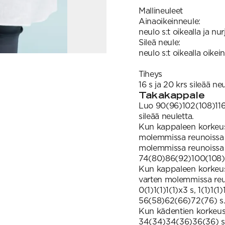
Mallineuleet
Ainaoikeinneule:
neulo s:t oikealla ja nurj
Sileä neule:
neulo s:t oikealla oikein
Tiheys
16 s ja 20 krs sileää ne
Takakappale
Luo 90(96)102(108)116(
sileää neuletta.
Kun kappaleen korkeus
molemmissa reunoissa 1 
molemmissa reunoissa 4
74(80)86(92)100(108) 
Kun kappaleen korkeus
varten molemmissa reun
0(1)1(1)1(1)x3 s, 1(1)1(
56(58)62(66)72(76) s
Kun kädentien korkeus 
34(34)34(36)36(36) s:ll