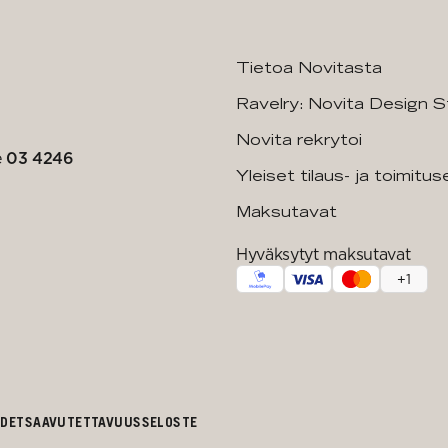
Tietoa Novitasta
Ravelry: Novita Design S
Novita rekrytoi
e
03 4246
Yleiset tilaus- ja toimitu
Maksutavat
Hyväksytyt maksutavat
+
1
UDET
SAAVUTETTAVUUSSELOSTE