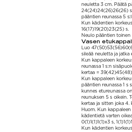
neuletta 3 cm. Päätä p
24(24)24(26)26(26) s j
pääntien reunassa 5 s:l
Kun kädentien korkeus
16(17)19(20)23(25) s.
Neulo pääntien toinen 
Vasen etukappa
Luo 47(50)53(56)60(64
sileää neuletta ja jatka
Kun kappaleen korkeus 
reunassa 1 s:n sisäpuole
kertaa = 39(42)45(48)
Kun kappaleen korkeu
pääntien reunassa 1 s s
kunnes etureunassa on j
reunuksen 5 s oikein. T
kertaa ja sitten joka 4.
Huom. Kun kappaleen 
kädentietä varten oikea
0(1)1(1)1(1)x3 s, 1(1)1(1
Kun kädentien korkeus