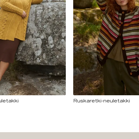
letakki
Ruskaretki-neuletakki