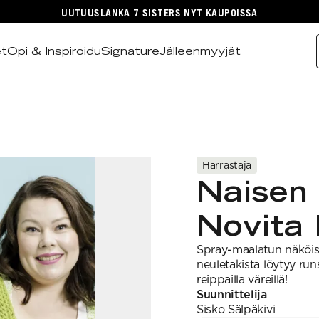
UUTUUSLANKA 7 SISTERS NYT KAUPOISSA
et
Opi & Inspiroidu
Signature
Jälleenmyyjät
Harrastaja
Naisen 
Novita
Spray-maalatun näköise
neuletakista löytyy ru
reippailla väreillä!
Suunnittelija
Sisko
Sälpäkivi