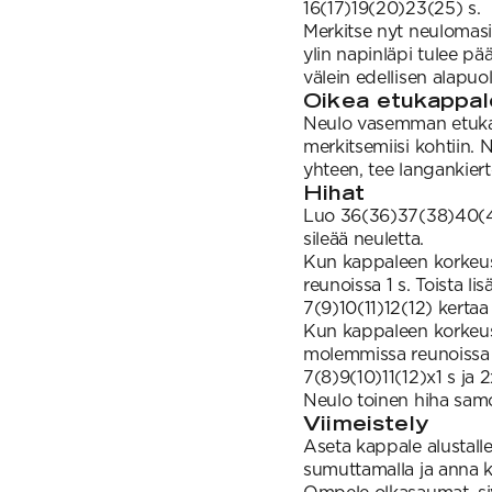
16(17)19(20)23(25) s.
Merkitse nyt neulomasi
ylin napinläpi tulee pä
välein edellisen alapuol
Oikea etukappal
Neulo vasemman etukap
merkitsemiisi kohtiin. 
yhteen, tee langankiert
Hihat
Luo 36(36)37(38)40(42
sileää neuletta.
Kun kappaleen korkeus
reunoissa 1 s. Toista li
7(9)10(11)12(12) kerta
Kun kappaleen korkeu
molemmissa reunoissa jo
7(8)9(10)11(12)x1 s ja 
Neulo toinen hiha samo
Viimeistely
Aseta kappale alustalle
sumuttamalla ja anna k