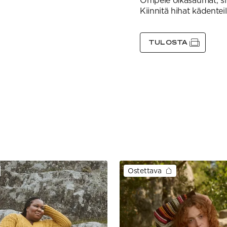
Ompele olkasaumat, si
Kiinnitä hihat kädenteill
TULOSTA
Ostettava