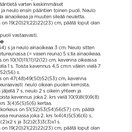
ääntietä varten keskimmäiset
a neulo ensin pääntien toinen puoli. Neulo
la ainaoikeaa ja muuten sileää neuletta.
 on 19(20)21(22)22(23) cm, päätä loput olan
puoli vastaavasti.
le
) s ja neulo ainaoikeaa 3 cm. Neulo sitten
 etureunassa (= vasen reuna) 5 s:lla ainaoikeaa.
on 10(10)11(11)12(12) cm, kavenna oikeassa
lla 1 s. Toista kavennus 4,5 cm:n välein vielä 7
52(56) s.
s on 47(48)49(50)52(53) cm, kavenna
euraavasti: neulo oikean puolen kerrosta,
äljellä 7 s, neulo 2 s oikein yhteen ja
oista kavennus joka 2. krs vielä 10(9)8(9)9(8)
 krs 3(4)5(5)5(6) kertaa.
korkeus on 51(52)53(54)56(57) cm, päätä
ssa reunassa joka 2. krs 1x4(4)5(5)6(6) s,
)1(2)x2 s ja 3(2)2(3)3(3)x1 s.
 on 19(20)21(22)22(23) cm, päätä loput olan