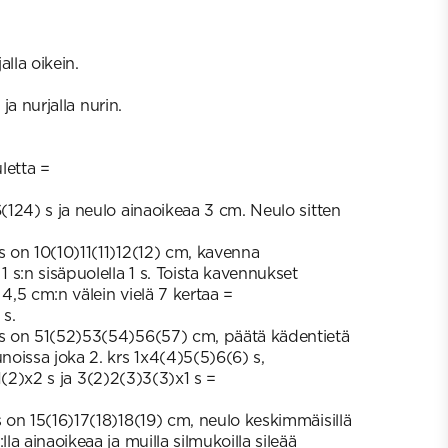
alla oikein.
 ja nurjalla nurin.
uletta =
124) s ja neulo ainaoikeaa 3 cm. Neulo sitten
 on 10(10)11(11)12(12) cm, kavenna
s:n sisäpuolella 1 s. Toista kavennukset
,5 cm:n välein vielä 7 kertaa =
s.
 on 51(52)53(54)56(57) cm, päätä kädentietä
oissa joka 2. krs 1x4(4)5(5)6(6) s,
1)1(2)x2 s ja 3(2)2(3)3(3)x1 s =
.
on 15(16)17(18)18(19) cm, neulo keskimmäisillä
a ainaoikeaa ja muilla silmukoilla sileää