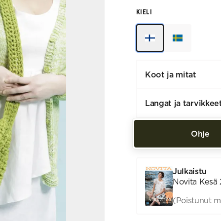
KIELI
Koot ja mitat
Langat ja tarvikkee
Ohje
Julkaistu
Novita Kesä 
(Poistunut m