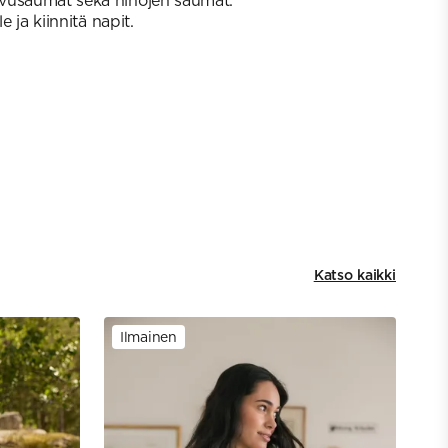
vusaumat sekä hihojen saumat.
e ja kiinnitä napit.
Katso kaikki
Ilmainen