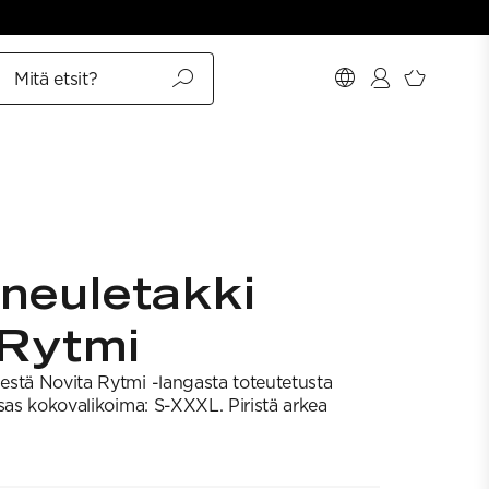
Mitä etsit?
neuletakki
 Rytmi
stä Novita Rytmi -langasta toteutetusta
nsas kokovalikoima: S-XXXL. Piristä arkea